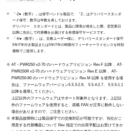
「-Z●（数字）」は保守バンドル製品で、「Z」はデリバリースタンダ
ード保守、数字は年数を表しております。
デリバリー スタンダードとは、製品に障害が発生した際、翌営業日
以降に先出しで代替機をお届けする有償保守サービスです。
「-N●（数字）」は、文教ユーザー様に、デリバリースタンダード保守
5年/7年付き製品または5年/7年の時限付フィーチャーライセンスを特別
価格でご提供します。
AT－PWR250 v2-70 のハードウェアリビジョン Rev.F 以降 、AT-
PWR250R v2-70 のハードウェアリビジョン Rev.E 以降 、AT-
PWR250-80 のハードウェアリビジョン Rev.M 以降 を使用する場
合は、ファームウェアバージョン5.5.3-2.8、 5.5.4-2.7、 5.5.5-1.1
以降を適用してください。
上記以外のファームウェアはサポート対象外となります。上記以
外のファームウェアを使用すると、搭載 FAN が正常に動作しない
場合がありますので、ご注意ください。
本製品故障時には製品保守での交換対応が可能ですが、当社がご
用意する代替機器について Rev 指定での出荷手配はお受けできか