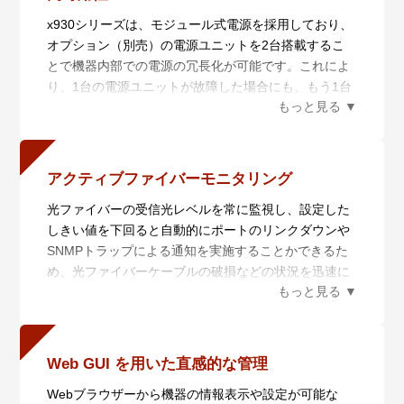
ック専用ポートとして、5.4.5-1.1以降はスイッチポー
AMF Plusマスターの分散配置と統合管理により、大規
x930シリーズは、モジュール式電源を採用しており、
トとスタックポートの兼用ポートとして使用可能で
模ネットワークに対応します。
オプション（別売）の電源ユニットを2台搭載するこ
す。
さらに、AMF PlusとAT-Vista Manager EXと連携させ
とで機器内部での電源の冗長化が可能です。これによ
ることにより収集・分析されたネットワーク全体の情
り、1台の電源ユニットが故障した場合にも、もう1台
報を俯瞰的に可視化し、ネットワーク管理者の意図に
の電源ユニットで継続稼働が可能なため、業務に支障
基づいてネットワークを最適な状態に保ちます。
を与えることなくメンテナンスを行うことができます
・ AMF Plusを用いた簡単マイグレーション
※10。
x930シリーズはスマートプロビジョニングにより、先
x930シリーズのすべてのラインナップで同一の電源ユ
行シリーズから機器を入れ替えるだけで自動的に設定
アクティブファイバーモニタリング
ニットをサポートしているため、ポート数やPoE機能
が移行できます。本機能により、ネットワークのアッ
光ファイバーの受信光レベルを常に監視し、設定した
の有無など、異なるx930シリーズ機種を導入した場合
プグレードをゼロタッチで実現でき、アップグレード
しきい値を下回ると自動的にポートのリンクダウンや
でも、メンテナンス用に保有する予備機器の統一化が
に必要な工数を大幅に削減します。本シリーズでは
SNMPトラップによる通知を実施することかできるた
可能です※11。
x900シリーズからの入れ替えに対応しております。
め、光ファイバーケーブルの破損などの状況を迅速に
※10 電源ユニットは別売となります。
x930シリーズは対応するアニュアルライセンス※2※3
把握することができます。
※11 PoE+モデル（AT-x930-28GPX・AT-x930-
を導入することで、以下の機能をそれぞれ有効にでき
※12 SFP/SFP+光ファイバーポートでのみ有効。本機
52GPX）にてPoE給電機能を利用するには、AT-
ます。
能をサポートするSFP/SFP+モジュールについては、
PWR800-70またはAT-PWR1200-70・AT-PWR1200
- AMF Plusマスター機能
コマンドリファレンスをご覧ください。
v2-70が必要となります。
Web GUI を用いた直感的な管理
標準では2メンバーまでの管理、AMF Plusマスターラ
イセンス導入により最大120メンバーを管理※4できま
Webブラウザーから機器の情報表示や設定が可能な