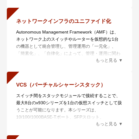
らの移行においても、エンジニアの教育にかかる時間
と経費を大幅に削減することができます。
ネットワークインフラのユニファイド化
Autonomous Management Framework（AMF）は、
ネットワーク上のスイッチやルーターを仮想的な1台
の機器として統合管理し、管理運用の「一元化」、
「簡素化」、「自律化」によって、管理・運用に関わ
るコストの削減を実現するネットワーク仮想化機能で
す。AMF Plusは統合管理を行うAMF Plusマスターと
管理されるAMF Plusメンバーからなり、6つの機能に
よりネットワークの統合管理を行います。
VCS（バーチャルシャーシスタック）
また、AMF Plusは日々ネットワークの状態を収集分析
スイッチ間をスタックモジュールで接続することで、
によって学習し、AT-Vista Manager EXと組み合わせ
最大8台のx930シリーズを1台の仮想スイッチとして扱
てお使いいただくことで、あらかじめ定義されたポリ
うことが可能になります。本シリーズは、
シーを用いて自動的にネットワークを最適な状態に保
10/100/1000BASE-Tポート、SFPスロット、
ちます。蓄積したデータを数値化することにより、担
SFP/SFP+スロット、拡張モジュール「AT-StackQS」
当者の経験で行われていた業務を平易な作業に落とし
のいずれかを用いたVCSに対応しています。
込むことができます。
スタック接続されたスイッチは各種情報を同期してい
・ 一元管理（セントライズドマネージメント）