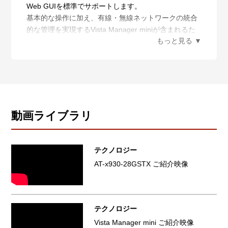
す。
Web GUIを標準でサポートします。
- 無線LAN コントローラー機能※5 ※6
基本的な操作に加え、有線・無線ネットワークの統合
無線APの一元管理により、無線LANの運用を効率化す
的な管理を実現するVista Manager miniが含まれるた
るだけでなく、管理下無線APの使用チャンネルや送信
め、管理者のスキルレベルを問わない、直感的なネッ
出力を、周囲の環境変化に応じて自律的に調整する
トワーク統合管理をサーバーレスで実現できます。
AWC（AutonomousWave Control）によって、電波干
・ 日本語に対応したインターフェース
渉の影響を軽減します。
日本語表示に対応し、Webブラウザーからの視覚的な
標準では5台までの無線APを管理できます。無線LAN
設定・管理が可能です。
コントローラーライセンスにより、最大125台まで管
・ ダッシュボード
理台数を 拡張可能です。
ポートの状態、トラフィック統計情報、システム情報
動画ライブラリ
x930シリーズはWeb GUIから有線・無線LANの統合管
など視覚的に表示します。各種情報を要約して表示で
理が可能なVista Manager miniに標準で対応、管理者
きるため、複雑なネットワーク情報を簡単に把握でき
のスキルレベルを問わない、直感的なネットワーク管
ます。
テクノロジー
理を容易に実現します。
・ PoE 設定
AT-x930-28GSTX ご紹介映像
※1 ファームウェアバージョン5.4.5-1.1以降よりサポ
PoEページにて、システムやポート単位のPoE有効/無
ート
効化、給電優先度の設定等が可能になります。また、
※2 1年、5年、7年の利用期限付きライセンスをご購
各ポートの状態や設定も表示できます。
入いただけます。AMF Plus機能はネットワーク構築に
・ ネットワーク設定
テクノロジー
もご利用可能です。そのため、利用期限5年間および7
VLANインターフェースやインターフェースのIPアドレ
Vista Manager mini ご紹介映像
年間のライセンスは構築・検証用の期間1年間を考慮