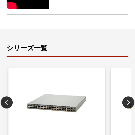
ス、スタティック経路の追加・変更・削除が可能で
し、5年間のライセンスは合計5年間の期限付きライセ
す。
ンスとして、7年間のライセンスは合計7年間の期限付
・ セキュリティー設定
きライセンスとして提供しております。
ハードウェアアクセスリスト（ACL）の作成やインタ
※3 アニュアルライセンスが設定された機器が故障し
ーフェースへの設定、変更が可能です。
た場合または何らかの理由で交換する際に、機器本体
・ システム設定
の保証期間内または有償保守サポートサービス契約期
システム情報や動作環境の詳細、システムログの閲覧
間内でかつライセンスの利用期限内であることを条件
シリーズ一覧
などが可能です。
に、ライセンス再発行を弊社にて行います。
・ ネットワークマップ・無線LAN コントローラー
このとき、必要な情報を確認させていただくと共に、
本製品が管理するAMF Plusノードおよび無線APの接
ライセンスの設定作業はお客様作業とします。
続構成を自動的に認識の上、接続構成図として表示で
ライセンスの利用期限が機器本体の製品保証期間を超
き、また、ヒートマップで無線APの電波状態を表示し
える場合は、有償サポートサービスへの加入をお勧め
ます。ネットワーク構成と状態の見える化により、実
します。
態の把握が難しい有線・無線ネットワークの効率的な
※4 ファームウェアバージョン5.4.5-2.1以降より2台ま
運用管理が可能となります。
でのAMFメンバー管理はベーシック機能でサポート
・ SNMPでのデバイス検知
※5 AT-TQmシリーズは最大で100台までの管理となり
AMF Plusネットワーク内のARP/SNMPノードを検出
ます。
し、情報を表示することが可能になります。検出され
※6 AT-MWS APシリーズはファームウェアバージョン
たSNMPノードのアイコンは自動配置され、ARPノー
5.4.9-2以前でのサポートとなります。
ドのアイコンはドラッグアンドドロップにて移動でき