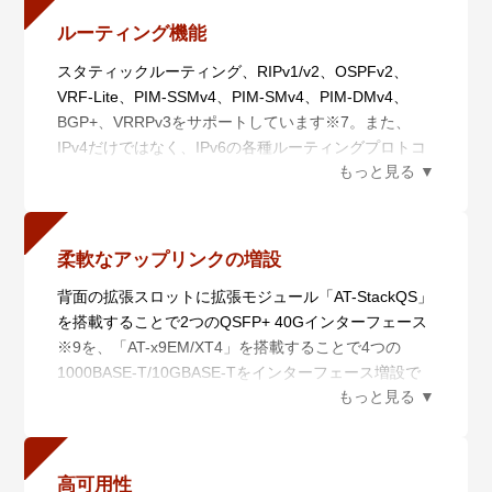
るため、仮に1台に障害が発生しても運用継続が可能
AMF Plusマスターから多数のAMF Plusメンバーを一
ルーティング機能
です。
元管理します。
スタティックルーティング、RIPv1/v2、OSPFv2、
LD-VCS（ロングディスタンス－バーチャルシャーシ
・ 自動構築（オートレジリエントコネクション）
VRF-Lite、PIM-SSMv4、PIM-SMv4、PIM-DMv4、
スタック）にも対応し、長距離スタッキングが可能で
AMF Plusネットワークの自動構築およびAMF Plusメ
BGP+、VRRPv3をサポートしています※7。また、
す。
ンバーの自動認識を行います。
IPv4だけではなく、IPv6の各種ルーティングプロトコ
これにより、離れたロケーションにあるスイッチを仮
・ 自動復旧（スマートプロビジョニング）
ルOSPFv3、RIPng、PIM-SSMv6、PIMSMv6もサポー
想的に1台のスイッチ化し、シンプルかつ冗長性に優
AMF Plusメンバー設置時の自動設定（ゼロタッチイン
トしています※7。
れたネットワークコアの提供が可能となります。
ストレーション）、AMF Plusメンバー故障時における
さらに、MACsec※8によるイーサネット通信の暗号化
交換機器の自動復旧（オートリカバリー）、複数AMF
により、より強力なセキュリティーインフラの構築が
Plusメンバーに対するファームウェアの一括アップグ
柔軟なアップリンクの増設
可能となります。
レードや設定変更、一括バックアップを行います。
背面の拡張スロットに拡張モジュール「AT-StackQS」
※7 OSPFv2の65ルート以上、またはPIM-SSM、PIM-
・ 非AMF Plus装置対応（ワイドエリアバーチャルリ
を搭載することで2つのQSFP+ 40Gインターフェース
SM、PIM-DM、OSPFv3、RIPng、VRF-Lite、BGP+、
ンク）
※9を、「AT-x9EM/XT4」を搭載することで4つの
PIM-SSMv6、PIM-SMv6を使用する場合には、別途フ
非AMF Plus装置の混在や広域商用回線を介したAMF
1000BASE-T/10GBASE-Tをインターフェース増設で
ィーチャーライセンスの購入が必要です。
Plusネットワークの構築が可能です。さらに、広域商
きます。どちらのモジュールも前面のSFP/SFP+スロ
※8 MACsecの利用にはAT-x930-MS-PY-2019が必要、
用回線を介して本機能を利用しているAMF Plusメンバ
ットと併用でき、ネットワーク構成に応じた柔軟なア
また28ポート版はポート1 ～ 24、52ポート版はポー
ーの自動復旧にも対応します（ネイバーリカバリー
ップリンク接続を実現します。
ト1 ～ 48でのみ対応
※1、シングルノードリカバリー）。
※9 ファームウェアバージョン5.4.5-0.x以前ではスタ
・ 分散マスター処理（AMF Plusコントローラー）
高可用性