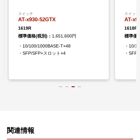
るため、実際のネットワーク構成をトポロジーマップ
へ反映することができます。
スイッチ
スイッチ
また、管理下のSNMPノードから以下のSNMPトラッ
AT-x930-52GTX
AT-x9
プ受信も可能となり、ネットワーク状態の一元管理を
1619R
1618R
促進します。
標準価格(税別)：
1,651,600円
標準価格
【SNMPトラップ】インターフェース（リンクアップ/
・10/100/1000BASE-T×48
・10/10
ダウン）・PoE（有効/無効）・STP（ルートポート変
・SFP/SFP+スロット×4
・SFP
更/トポロジーチェンジ）・SFP（受信光レベル超過/低
下）・PSE（給電開始/停止）・ループ検知・MACアド
レススラッシング・機器の起動
・ 緊急モード
複数台の無線APに対して、緊急時用として設定されて
いるSSIDを一括で有効化/無効化できます。災害時の
無線LAN開放を簡単な操作で実現します。
関連情報