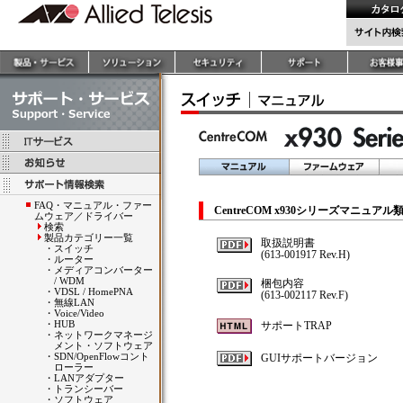
FAQ・マニュアル・ファー
CentreCOM x930シリーズマニュ
ムウェア／ドライバー
検索
製品カテゴリー一覧
取扱説明書
・
スイッチ
(613-001917 Rev.H)
・
ルーター
・
メディアコンバーター
/ WDM
梱包内容
・
VDSL / HomePNA
(613-002117 Rev.F)
・
無線LAN
・
Voice/Video
・
HUB
サポートTRAP
・
ネットワークマネージ
メント・ソフトウェア
・
SDN/OpenFlowコント
GUIサポートバージョン
ローラー
・
LANアダプター
・
トランシーバー
・
ソフトウェア