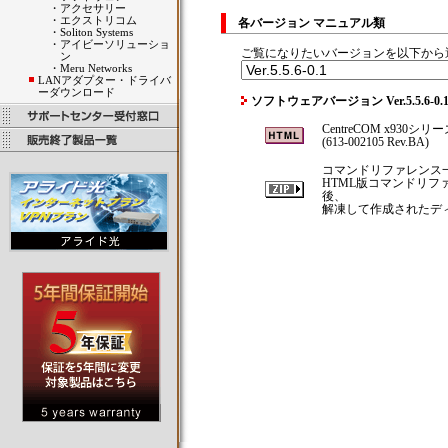
・
アクセサリー
・
エクストリコム
各バージョン マニュアル類
・
Soliton Systems
・
アイビーソリューショ
ご覧になりたいバージョンを以下から
ン
・
Meru Networks
LANアダプター・ドライバ
ーダウンロード
ソフトウェアバージョン Ver.5.5.6-
CentreCOM x930シ
(613-002105 Rev.BA)
コマンドリファレンス
HTML版コマンドリ
後、
解凍して作成されたディレ