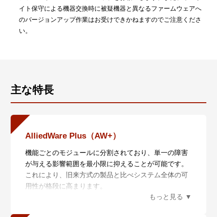
イト保守による機器交換時に被疑機器と異なるファームウェアへ
のバージョンアップ作業はお受けできかねますのでご注意くださ
い。
主な特長
AlliedWare Plus（AW+）
機能ごとのモジュールに分割されており、単一の障害
が与える影響範囲を最小限に抑えることが可能です。
これにより、旧来方式の製品と比べシステム全体の可
用性が格段に高まります。
また、業界標準のコマンド体系に準拠し、他社製品か
らの移行においても、エンジニアの教育にかかる時間