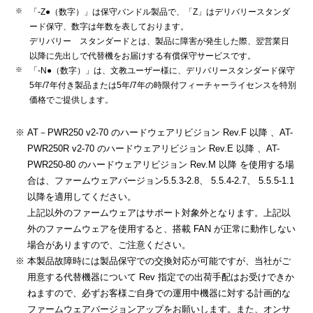
「-Z●（数字）」は保守バンドル製品で、「Z」はデリバリースタンダ
ード保守、数字は年数を表しております。
デリバリー スタンダードとは、製品に障害が発生した際、翌営業日
以降に先出しで代替機をお届けする有償保守サービスです。
「-N●（数字）」は、文教ユーザー様に、デリバリースタンダード保守
5年/7年付き製品または5年/7年の時限付フィーチャーライセンスを特別
価格でご提供します。
AT－PWR250 v2-70 のハードウェアリビジョン Rev.F 以降 、AT-
PWR250R v2-70 のハードウェアリビジョン Rev.E 以降 、AT-
PWR250-80 のハードウェアリビジョン Rev.M 以降 を使用する場
合は、ファームウェアバージョン5.5.3-2.8、 5.5.4-2.7、 5.5.5-1.1
以降を適用してください。
上記以外のファームウェアはサポート対象外となります。上記以
外のファームウェアを使用すると、搭載 FAN が正常に動作しない
場合がありますので、ご注意ください。
本製品故障時には製品保守での交換対応が可能ですが、当社がご
用意する代替機器について Rev 指定での出荷手配はお受けできか
ねますので、必ずお客様ご自身での運用中機器に対する計画的な
ファームウェアバージョンアップをお願いします。また、オンサ