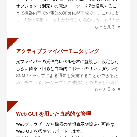
模ネットワークに対応します。
オプション（別売）の電源ユニットを2台搭載するこ
す。
さらに、AMF PlusとAT-Vista Manager EXと連携させ
とで機器内部での電源の冗長化が可能です。これによ
ることにより収集・分析されたネットワーク全体の情
り、1台の電源ユニットが故障した場合にも、もう1台
報を俯瞰的に可視化し、ネットワーク管理者の意図に
の電源ユニットで継続稼働が可能なため、業務に支障
基づいてネットワークを最適な状態に保ちます。
を与えることなくメンテナンスを行うことができます
・ AMF Plusを用いた簡単マイグレーション
※10。
x930シリーズはスマートプロビジョニングにより、先
x930シリーズのすべてのラインナップで同一の電源ユ
行シリーズから機器を入れ替えるだけで自動的に設定
アクティブファイバーモニタリング
ニットをサポートしているため、ポート数やPoE機能
が移行できます。本機能により、ネットワークのアッ
光ファイバーの受信光レベルを常に監視し、設定した
の有無など、異なるx930シリーズ機種を導入した場合
プグレードをゼロタッチで実現でき、アップグレード
しきい値を下回ると自動的にポートのリンクダウンや
でも、メンテナンス用に保有する予備機器の統一化が
に必要な工数を大幅に削減します。本シリーズでは
SNMPトラップによる通知を実施することかできるた
可能です※11。
x900シリーズからの入れ替えに対応しております。
め、光ファイバーケーブルの破損などの状況を迅速に
※10 電源ユニットは別売となります。
x930シリーズは対応するアニュアルライセンス※2※3
把握することができます。
※11 PoE+モデル（AT-x930-28GPX・AT-x930-
を導入することで、以下の機能をそれぞれ有効にでき
※12 SFP/SFP+光ファイバーポートでのみ有効。本機
52GPX）にてPoE給電機能を利用するには、AT-
ます。
能をサポートするSFP/SFP+モジュールについては、
PWR800-70またはAT-PWR1200-70・AT-PWR1200
- AMF Plusマスター機能
コマンドリファレンスをご覧ください。
v2-70が必要となります。
Web GUI を用いた直感的な管理
標準では2メンバーまでの管理、AMF Plusマスターラ
イセンス導入により最大120メンバーを管理※4できま
Webブラウザーから機器の情報表示や設定が可能な
す。
Web GUIを標準でサポートします。
- 無線LAN コントローラー機能※5 ※6