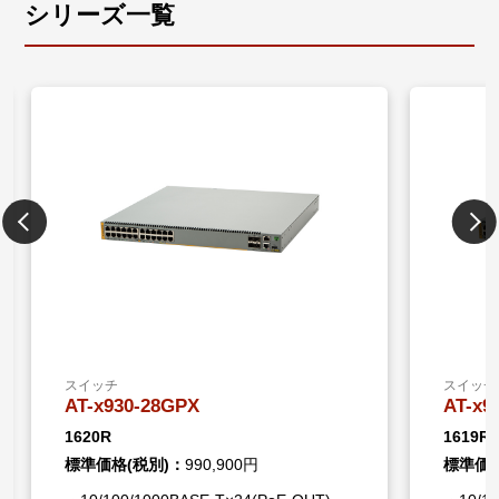
ンスとして、7年間のライセンスは合計7年間の期限付
シリーズ一覧
・ セキュリティー設定
きライセンスとして提供しております。
ハードウェアアクセスリスト（ACL）の作成やインタ
※3 アニュアルライセンスが設定された機器が故障し
ーフェースへの設定、変更が可能です。
た場合または何らかの理由で交換する際に、機器本体
・ システム設定
の保証期間内または有償保守サポートサービス契約期
システム情報や動作環境の詳細、システムログの閲覧
間内でかつライセンスの利用期限内であることを条件
などが可能です。
に、ライセンス再発行を弊社にて行います。
・ ネットワークマップ・無線LAN コントローラー
このとき、必要な情報を確認させていただくと共に、
本製品が管理するAMF Plusノードおよび無線APの接
ライセンスの設定作業はお客様作業とします。
続構成を自動的に認識の上、接続構成図として表示で
ライセンスの利用期限が機器本体の製品保証期間を超
き、また、ヒートマップで無線APの電波状態を表示し
える場合は、有償サポートサービスへの加入をお勧め
ます。ネットワーク構成と状態の見える化により、実
します。
態の把握が難しい有線・無線ネットワークの効率的な
※4 ファームウェアバージョン5.4.5-2.1以降より2台ま
運用管理が可能となります。
でのAMFメンバー管理はベーシック機能でサポート
・ SNMPでのデバイス検知
※5 AT-TQmシリーズは最大で100台までの管理となり
AMF Plusネットワーク内のARP/SNMPノードを検出
スイッチ
スイッチ
ます。
し、情報を表示することが可能になります。検出され
AT-x930-28GPX
AT-x9
※6 AT-MWS APシリーズはファームウェアバージョン
たSNMPノードのアイコンは自動配置され、ARPノー
1620R
1619R
5.4.9-2以前でのサポートとなります。
ドのアイコンはドラッグアンドドロップにて移動でき
標準価格(税別)：
990,900円
標準価格
るため、実際のネットワーク構成をトポロジーマップ