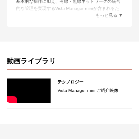
基本的な操作に加え、有線・無線ネットワークの統合
無線APの一元管理により、無線LANの運用を効率化す
的な管理を実現するVista Manager miniが含まれるた
るだけでなく、管理下無線APの使用チャンネルや送信
め、管理者のスキルレベルを問わない、直感的なネッ
出力を、周囲の環境変化に応じて自律的に調整する
トワーク統合管理をサーバーレスで実現できます。
AWC（AutonomousWave Control）によって、電波干
・ 日本語に対応したインターフェース
渉の影響を軽減します。
日本語表示に対応し、Webブラウザーからの視覚的な
標準では5台までの無線APを管理できます。無線LAN
設定・管理が可能です。
コントローラーライセンスにより、最大125台まで管
・ ダッシュボード
理台数を 拡張可能です。
ポートの状態、トラフィック統計情報、システム情報
動画ライブラリ
x930シリーズはWeb GUIから有線・無線LANの統合管
など視覚的に表示します。各種情報を要約して表示で
理が可能なVista Manager miniに標準で対応、管理者
きるため、複雑なネットワーク情報を簡単に把握でき
のスキルレベルを問わない、直感的なネットワーク管
ます。
テクノロジー
理を容易に実現します。
・ PoE 設定
Vista Manager mini ご紹介映像
※1 ファームウェアバージョン5.4.5-1.1以降よりサポ
PoEページにて、システムやポート単位のPoE有効/無
ート
効化、給電優先度の設定等が可能になります。また、
※2 1年、5年、7年の利用期限付きライセンスをご購
各ポートの状態や設定も表示できます。
入いただけます。AMF Plus機能はネットワーク構築に
・ ネットワーク設定
もご利用可能です。そのため、利用期限5年間および7
VLANインターフェースやインターフェースのIPアドレ
年間のライセンスは構築・検証用の期間1年間を考慮
ス、スタティック経路の追加・変更・削除が可能で
し、5年間のライセンスは合計5年間の期限付きライセ
す。