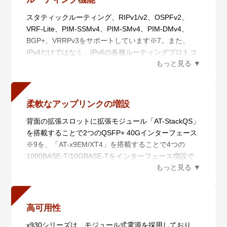
です。
元管理します。
スタティックルーティング、RIPv1/v2、OSPFv2、
LD-VCS（ロングディスタンス－バーチャルシャーシ
・ 自動構築（オートレジリエントコネクション）
VRF-Lite、PIM-SSMv4、PIM-SMv4、PIM-DMv4、
スタック）にも対応し、長距離スタッキングが可能で
AMF Plusネットワークの自動構築およびAMF Plusメ
BGP+、VRRPv3をサポートしています※7。また、
す。
ンバーの自動認識を行います。
IPv4だけではなく、IPv6の各種ルーティングプロトコ
これにより、離れたロケーションにあるスイッチを仮
・ 自動復旧（スマートプロビジョニング）
ルOSPFv3、RIPng、PIM-SSMv6、PIMSMv6もサポー
想的に1台のスイッチ化し、シンプルかつ冗長性に優
AMF Plusメンバー設置時の自動設定（ゼロタッチイン
トしています※7。
れたネットワークコアの提供が可能となります。
ストレーション）、AMF Plusメンバー故障時における
さらに、MACsec※8によるイーサネット通信の暗号化
交換機器の自動復旧（オートリカバリー）、複数AMF
により、より強力なセキュリティーインフラの構築が
Plusメンバーに対するファームウェアの一括アップグ
柔軟なアップリンクの増設
可能となります。
レードや設定変更、一括バックアップを行います。
背面の拡張スロットに拡張モジュール「AT-StackQS」
※7 OSPFv2の65ルート以上、またはPIM-SSM、PIM-
・ 非AMF Plus装置対応（ワイドエリアバーチャルリ
を搭載することで2つのQSFP+ 40Gインターフェース
SM、PIM-DM、OSPFv3、RIPng、VRF-Lite、BGP+、
ンク）
※9を、「AT-x9EM/XT4」を搭載することで4つの
PIM-SSMv6、PIM-SMv6を使用する場合には、別途フ
非AMF Plus装置の混在や広域商用回線を介したAMF
1000BASE-T/10GBASE-Tをインターフェース増設で
ィーチャーライセンスの購入が必要です。
Plusネットワークの構築が可能です。さらに、広域商
きます。どちらのモジュールも前面のSFP/SFP+スロ
※8 MACsecの利用にはAT-x930-MS-PY-2019が必要、
用回線を介して本機能を利用しているAMF Plusメンバ
ットと併用でき、ネットワーク構成に応じた柔軟なア
また28ポート版はポート1 ～ 24、52ポート版はポー
ーの自動復旧にも対応します（ネイバーリカバリー
ップリンク接続を実現します。
ト1 ～ 48でのみ対応
※1、シングルノードリカバリー）。
※9 ファームウェアバージョン5.4.5-0.x以前ではスタ
・ 分散マスター処理（AMF Plusコントローラー）
高可用性
ック専用ポートとして、5.4.5-1.1以降はスイッチポー
AMF Plusマスターの分散配置と統合管理により、大規
x930シリーズは、モジュール式電源を採用しており、
トとスタックポートの兼用ポートとして使用可能で