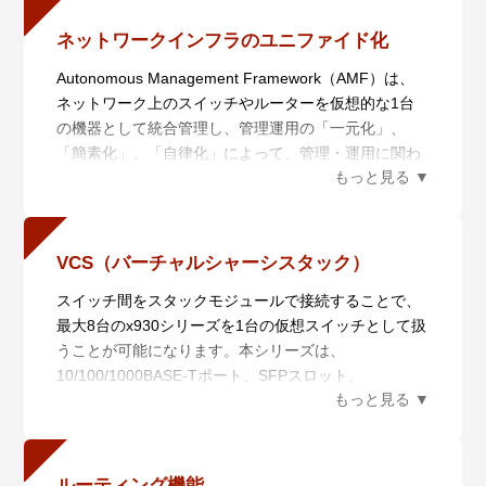
と経費を大幅に削減することができます。
ネットワークインフラのユニファイド化
Autonomous Management Framework（AMF）は、
ネットワーク上のスイッチやルーターを仮想的な1台
の機器として統合管理し、管理運用の「一元化」、
「簡素化」、「自律化」によって、管理・運用に関わ
るコストの削減を実現するネットワーク仮想化機能で
す。AMF Plusは統合管理を行うAMF Plusマスターと
管理されるAMF Plusメンバーからなり、6つの機能に
よりネットワークの統合管理を行います。
VCS（バーチャルシャーシスタック）
また、AMF Plusは日々ネットワークの状態を収集分析
スイッチ間をスタックモジュールで接続することで、
によって学習し、AT-Vista Manager EXと組み合わせ
最大8台のx930シリーズを1台の仮想スイッチとして扱
てお使いいただくことで、あらかじめ定義されたポリ
うことが可能になります。本シリーズは、
シーを用いて自動的にネットワークを最適な状態に保
10/100/1000BASE-Tポート、SFPスロット、
ちます。蓄積したデータを数値化することにより、担
SFP/SFP+スロット、拡張モジュール「AT-StackQS」
当者の経験で行われていた業務を平易な作業に落とし
のいずれかを用いたVCSに対応しています。
込むことができます。
スタック接続されたスイッチは各種情報を同期してい
・ 一元管理（セントライズドマネージメント）
るため、仮に1台に障害が発生しても運用継続が可能
AMF Plusマスターから多数のAMF Plusメンバーを一
ルーティング機能