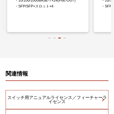
・10/100/1000BASE-T×24(PoE-OUT)
・10/10
へ反映することができます。
・SFP/SFP+スロット×4
・SFP
また、管理下のSNMPノードから以下のSNMPトラッ
プ受信も可能となり、ネットワーク状態の一元管理を
促進します。
【SNMPトラップ】インターフェース（リンクアップ/
ダウン）・PoE（有効/無効）・STP（ルートポート変
更/トポロジーチェンジ）・SFP（受信光レベル超過/低
下）・PSE（給電開始/停止）・ループ検知・MACアド
レススラッシング・機器の起動
・ 緊急モード
複数台の無線APに対して、緊急時用として設定されて
いるSSIDを一括で有効化/無効化できます。災害時の
無線LAN開放を簡単な操作で実現します。
関連情報
スイッチ用アニュアルライセンス／フィーチャーラ
イセンス