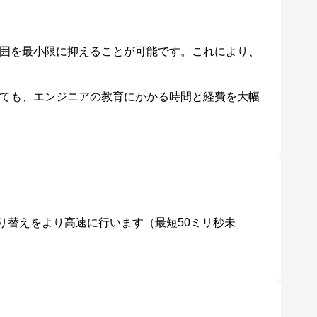
き、アップグレードに必要な工数を大幅に削減しま
囲を最小限に抑えることが可能です。これにより、
す。
ても、エンジニアの教育にかかる時間と経費を大幅
ことで、以下の機能を有効にできます。
ス導入により最大180メンバーを管理できます。
、管理下無線APの使用チャンネルや送信出力を、周
切り替えをより高速に行います（最短50ミリ秒未
 Control）によって、電波干渉の影響を軽減します。
ライセンスにより、最大185台まで管理台数を拡張
a Manager miniに標準で対応、管理者のスキルレベ