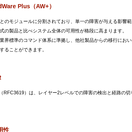
edWare Plus（AW+）
により、ネットワークのアップグレードをゼロタッチで実現で
とのモジュールに分割されており、単一の障害が与える影響範
式の製品と比べシステム全体の可用性が格段に高まります。
ーズではx930/x900シリーズからの入れ替えに対応しておりま
業界標準のコマンド体系に準拠し、他社製品からの移行におい
0シリーズは対応するアニュアルライセンス※1※2を導入する
することができます。
F/AMF Plusマスター機能
は2メンバーまでの管理、AMF/AMF Plusマスターライセン
線LANコントローラー機能※3 ※4
R
Pの一元管理により、無線LANの運用を効率化するだけでなく
R（RFC3619）は、レイヤー2レベルでの障害の検出と経路の
境変化に応じて自律的に調整するAWC（Autonomous Wave
は5台までの無線APを管理できます。無線LANコントローラー
す。
0シリーズはWeb GUIから有線・無線LANの統合管理が可能なVist
用性
わない、直感的なネットワーク管理を容易に実現します。