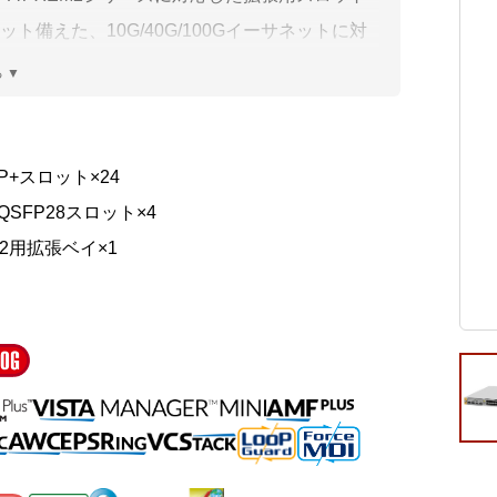
ビゲーション
視
システム構成アシスト
クラ
ット備えた、10G/40G/100Gイーサネットに対
Platf
レジリエント・ユニファイド・マネージメン
セキュ
他
イッチです。
SAS
連資料・証明書など
オフ
FP+スロット×24
証
/QSFP28スロット×4
光回
品・サービス連携 企業一覧
M2用拡張ベイ×1
製品
了予定製品／販売終了製品