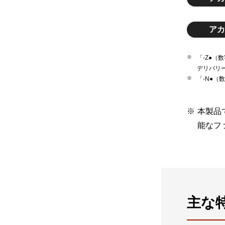
アカ
「-Z●
デリバリ
「-N●
本製品
能なフ
主な