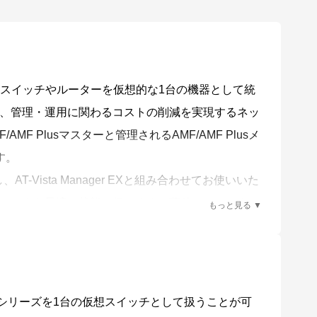
ットワーク上のスイッチやルーターを仮想的な1台の機器として統
、管理・運用に関わるコストの削減を実現するネッ
MF Plusマスターと管理されるAMF/AMF Plusメ
す。
-Vista Manager EXと組み合わせてお使いいた
ワークを最適な状態に保ちます。蓄積したデータを
業に落とし込むことができます。
管理します。
0シリーズを1台の仮想スイッチとして扱うことが可
ンバーの自動認識を行います。