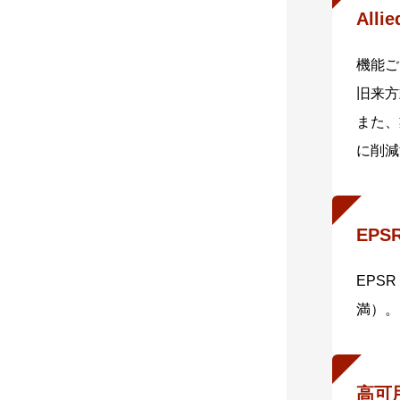
Alli
ます。
本機能
機能ご
す。
旧来方
本シリ
また、
x95
に削減
- AM
標準で
- 無
EPS
無線A
EPS
囲の環
満）。
標準で
可能で
x95
高可
ルを問