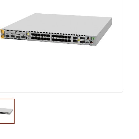
ウド型インシデントレスポンス訓練基盤 NetQuest
orm
リティ対策・支援 Net.CyberSecurity
Eソリューション Allied SecureWAN
ラインバックアップ
線 アライド光
サブスクリプション