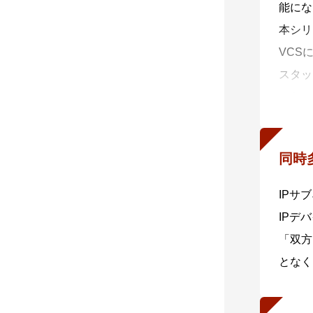
能にな
・ 自
本シリー
AMF
VCS
交換機
スタッ
や設定
さらに
・ 非
これに
非AM
ークコ
回線を
同時
ノード
IPサ
・ 分
IPデ
AMF
「双方
さらに
となく
可視化
・ A
x95