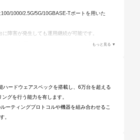
/1000/2.5G/5G/10GBASE-Tポートを用いた
ョン）、AMF/AMF Plusメンバー故障時における
メンバーに対するファームウェアの一括アップグレード
台に障害が発生しても運用継続が可能です。
ック）にも対応し、長距離スタッキングが可能です。
イッチ化し、シンプルかつ冗長性に優れたネットワ
Plusネットワークの構築が可能です。さらに、広域商用
動復旧にも対応します（ネイバーリカバリー、シングル
高性能ハードウェアスペックを搭載し、6万台を超える
リングを行う能力を有します。
トワークに対応します。
数のルーティングプロトコルや機器を組み合わせるこ
ことにより収集・分析されたネットワーク全体の情報を俯瞰的に
す。
な状態に保ちます。
ら機器を入れ替えるだけで自動的に設定が移行でき