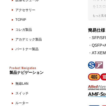
拡張モジュール
製品ナ
映像監
を1スロ
アクセサリー
応した
その
TCP/IP
ト・ス
製品関
コレガ製品
簡易仕様
・SFP/S
動作検
アカデミック製品
・QSFP+
他社製
パートナー製品
・AT-XE
販売終
Product Navigation
製品ナビゲーション
無線LAN
スイッチ
ルーター