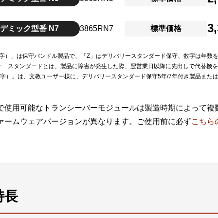
3
デミック型番 N7
3865RN7
標準価格
（数字）」は保守バンドル製品で、「Z」はデリバリースタンダード保守、数字は年数
ー スタンダードとは、製品に障害が発生した際、翌営業日以降に先出しで代替機
（数字）」は、文教ユーザー様に、デリバリースタンダード保守5年/7年付き製品また
で使用可能なトランシーバーモジュールは製造時期によって複
ァームウェアバージョンが異なります。ご使用前に必ず
こちら
特長