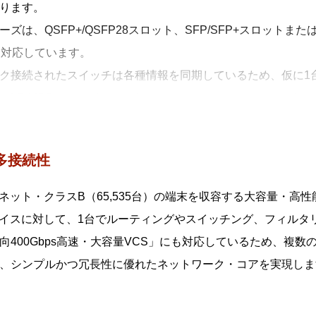
ります。
動復旧（スマートプロビジョニング）
ズは、QSFP+/QSFP28スロット、SFP/SFP+スロットまたは100
/AMF Plusメンバー設置時の自動設定（ゼロタッチインストレーシ
に対応しています。
器の自動復旧（オートリカバリー）、複数AMF/AMFPlus
ク接続されたスイッチは各種情報を同期しているため、仮に1
変更、一括バックアップを行います。
、LD-VCS（ロングディスタンス－バーチャルシャーシスタ
AMF/AMF Plus装置対応（ワイドエリアバーチャルリンク）
より、離れたロケーションにあるスイッチを仮想的に1台のス
F/AMF Plus装置の混在や広域商用回線を介したAMF/AMF 
アの提供が可能となります。
介して本機能を利用しているAMF/AMFPlusメンバーの自
多接続性
リカバリー）。
ブネット・クラスB（65,535台）の端末を収容する大容量・
散マスター処理（AMF/AMF Plusコントローラー）
バイスに対して、1台でルーティングやスイッチング、フィルタ
/AMF Plusマスターの分散配置と統合管理により、大規模ネッ
向400Gbps高速・大容量VCS」にも対応しているため、複
、AMF PlusとAT-Vista Manager EXと連携させる
、シンプルかつ冗長性に優れたネットワーク・コアを実現しま
し、ネットワーク管理者の意図に基づいてネットワークを最適
MF Plusを用いた簡単マイグレーション
0シリーズはスマートプロビジョニングにより、先行シリーズか