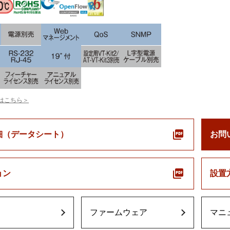
はこちら＞
細（データシート）
お問
ョン
設置
ファームウェア
マニ