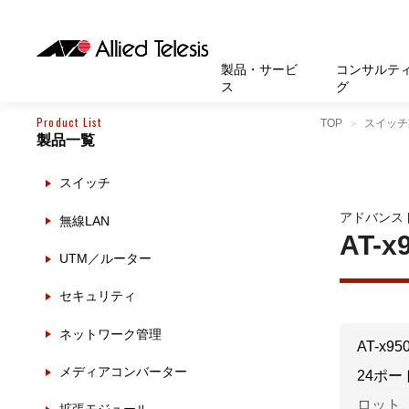
製品・サービ
コンサルテ
ス
グ
Product List
TOP
スイッチ
製品一覧
製品
お知
無線LA
SASEソ
お知ら
医療・
基本情
新卒採
製品・サービス
ソリューション
セキュリティ
サポート
お客様事例
お知らせ・イベント
会社概要
採用情報
スイッチ
帯域強
セキュリテ
規約一
官公庁
沿革
スイッ
重要な
トップページへ
トップページへ
トップページへ
トップページへ
トップページへ
トップページへ
アドバンス
無線LAN
運用管
運用支援 N
マニュ
小中高
受賞・
UTM
AT-x
UTM／ルーター
クラウ
サポー
大学
環境保
セキュ
セキュリティ
サーバ
アカデ
ネットワーク管理
データ
AT-x9
製品
メディアコンバーター
24ポー
BCP対
ロット