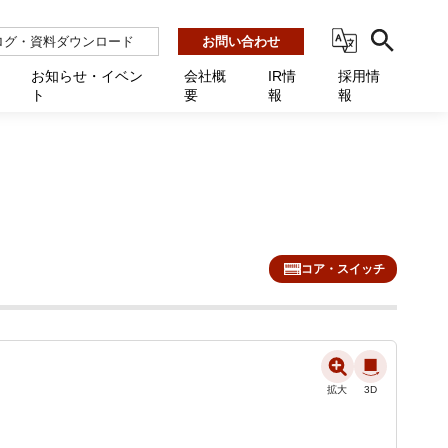
ログ・資料ダウンロード
お問い合わせ
お知らせ・イベン
会社概
IR情
採用情
ト
要
報
報
ビス
ント
ーション連携 AMF-SEC
業所一覧
用
機関向け
あるご質問 / お困りのときに
インバックアップ
プ会社一覧
体向け
発生時に必要な情報
ナー
展示会・学会
援 Net.Pro
型インシデントレスポンス訓練基盤 NetQuest
ト
ーシティ推進
高・教育委員会向け
サイトサービス契約中のお客様へ
 Net.Monitor
m
コア・スイッチ
ステークホルダー方針
向け
 Net.Assist
業向け
守 Net.Cover
向け
理 Net.AMF
拡大
3D
研修 Net.Campus