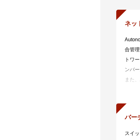
ネッ
Aut
合管理
トワー
ンバー
また、
だくこ
数値化
・ 一
バー
AMF
・ 自
スイッ
AMF