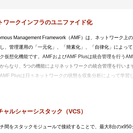
トワークインフラのユニファイド化
onomous Management Framework（AMF）は、ネ
し、管理運用の「一元化」、「簡素化」、「自律化」によって
ク仮想化機能です。AMFおよびAMF Plusは統合管理を行うAMF/A
からなり、5つの機能によりネットワークの統合管理を行いま
AMF Plusは日々ネットワークの状態を収集分析によって学習し、AT
とで、あらかじめ定義されたポリシーを用いて自動的にネット
することにより、担当者の経験で行われていた業務を平易な作
元管理（セントライズドマネージメント）
チャルシャーシスタック（VCS）
/AMF Plusマスターから多数のAMF/AMF Plusメンバーを一元
動構築（オートレジリエントコネクション）
チ間をスタックモジュールで接続することで、最大8台のx95
/AMF Plusネットワークの自動構築およびAMF/AMFPlusメ