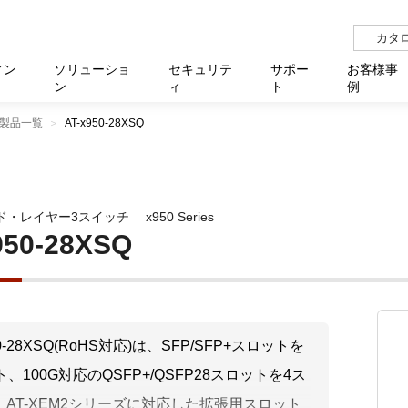
カタ
ィン
ソリューショ
セキュリテ
サポー
お客様事
ン
ィ
ト
例
製品一覧
AT-x950-28XSQ
らせ
サー
イベ
N
リューション Allied SecureWAN
せ
福祉
報
用
アプリケ
製造業
国内事
中途採
医療
よく
化
ィ対策・支援 Net.CyberSecurity
覧
・自治体
オフラ
企業
グルー
自治
障害
チ
お知らせ
無線LAN
セミ
導入支
ド・レイヤー3スイッチ
x950 Series
クラウド
理
et.Monitor
アル・ファームウェア
等学校
認定
イベン
ダイバ
小中
オン
運用支援
／ルーター
ネットワーク管理
950-28XSQ
Platfor
ド管理
ト対象バージョン一覧
全活動
マルチ
大学
業務代行
リティ
メディアコンバーター
ー仮想化
製造
製品保
ミック製品
パートナー製品
センター
企業
統合管
50-28XSQ(RoHS対応)は、SFP/SFP+スロットを
を探す
ト、100G対応のQSFP+/QSFP28スロットを4ス
策
教育・
、AT-XEM2シリーズに対応した拡張用スロット