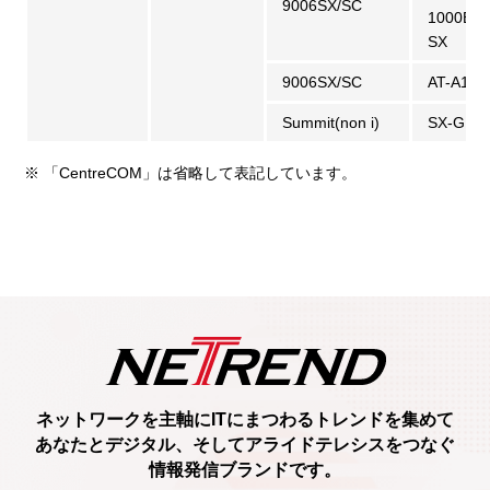
9006SX/SC
1000BA
SX
9006SX/SC
AT-A15/
Summit(non i)
SX-GBI
※ 「CentreCOM」は省略して表記しています。
ネットワークを主軸に
ITにまつわるトレンド
を集めて
あなたとデジタル、
そしてアライドテレシスをつなぐ
情報発信ブランド
です。