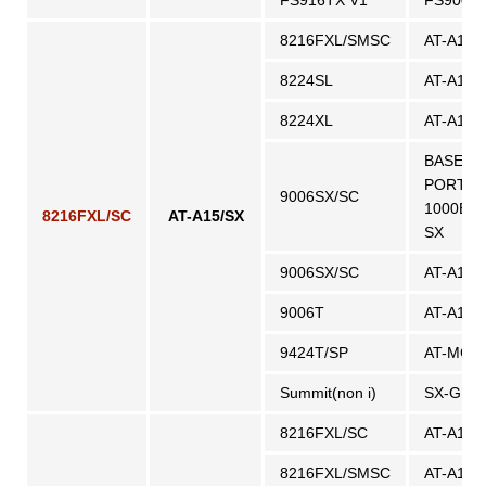
FS916TX V1
FS900-0
8216FXL/SMSC
AT-A15/
8224SL
AT-A15/
8224XL
AT-A15/
BASE
PORT
9006SX/SC
1000BA
8216FXL/SC
AT-A15/SX
SX
9006SX/SC
AT-A15/
9006T
AT-A15/
9424T/SP
AT-MG8
Summit(non i)
SX-GBI
8216FXL/SC
AT-A15/
8216FXL/SMSC
AT-A15/