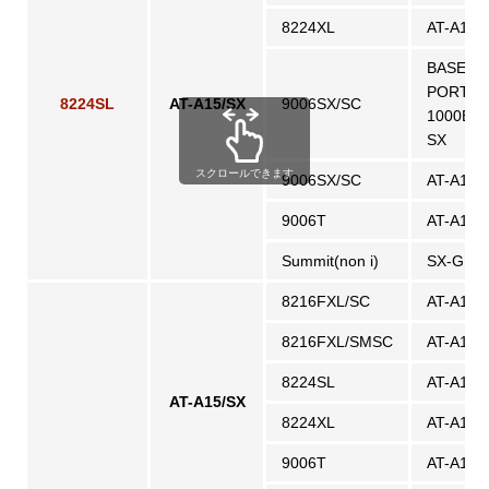
8224XL
AT-A15/
BASE
PORT
8224SL
AT-A15/SX
9006SX/SC
1000BA
SX
スクロールできます
9006SX/SC
AT-A15/
9006T
AT-A15/
Summit(non i)
SX-GBI
8216FXL/SC
AT-A15/
8216FXL/SMSC
AT-A15/
8224SL
AT-A15/
AT-A15/SX
8224XL
AT-A15/
9006T
AT-A15/