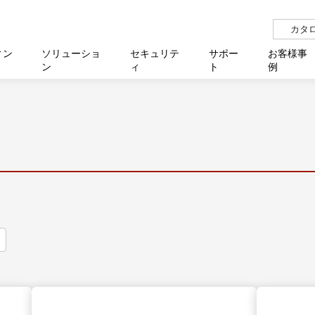
カタ
ィン
ソリューショ
セキュリテ
サポー
お客様事
ン
ィ
ト
例
らせ
サー
イベ
N
リューション Allied SecureWAN
せ
福祉
報
用
アプリケ
製造業
国内事
中途採
医療
よく
化
ィ対策・支援 Net.CyberSecurity
覧
・自治体
オフラ
企業
グルー
自治
障害
チ
お知らせ
無線LAN
セミ
導入支
クラウド
理
et.Monitor
アル・ファームウェア
等学校
認定
イベン
ダイバ
小中
オン
運用支援
／ルーター
ネットワーク管理
Platfor
ド管理
ト対象バージョン一覧
全活動
マルチ
大学
業務代行
リティ
メディアコンバーター
ー仮想化
製造
製品保
ミック製品
パートナー製品
センター
企業
統合管
を探す
策
教育・