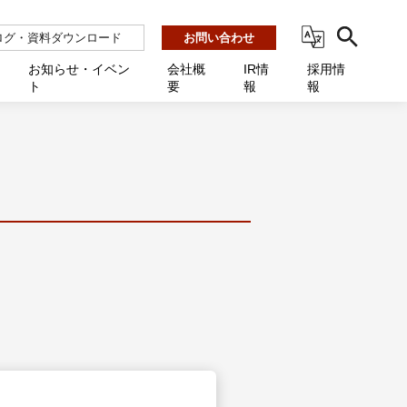
ログ・資料ダウンロード
お問い合わせ
お知らせ・イベン
会社概
IR情
採用情
ト
要
報
報
ビス
ント
ーション連携 AMF-SEC
業所一覧
用
機関向け
あるご質問 / お困りのときに
インバックアップ
プ会社一覧
体向け
発生時に必要な情報
ナー
展示会・学会
援 Net.Pro
型インシデントレスポンス訓練基盤 NetQuest
ト
ーシティ推進
高・教育委員会向け
サイトサービス契約中のお客様へ
 Net.Monitor
m
ステークホルダー方針
向け
 Net.Assist
業向け
守 Net.Cover
向け
理 Net.AMF
研修 Net.Campus