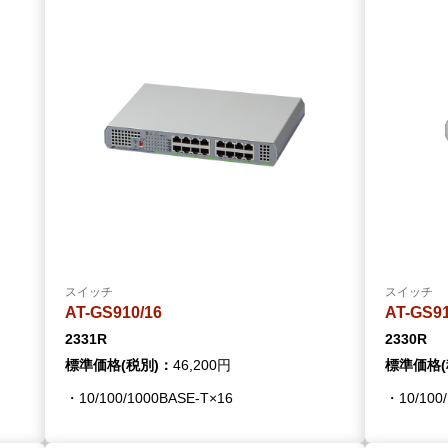
ビゲーション
視
システム構成アシスト
クラ
Platf
セキュ
他
SAS
連資料・証明書など
オフ
証
光回
品・サービス連携 企業一覧
製品
了予定製品／販売終了製品
スイッチ
スイッチ
AT-GS910/16
AT-GS9
2331R
2330R
標準価格(税別)：
46,200円
標準価格(
・10/100/1000BASE-T×16
・10/100