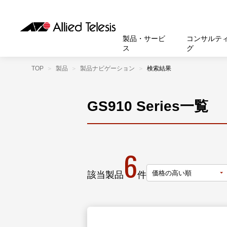
製品・サービ
コンサルテ
ス
グ
TOP
製品
製品ナビゲーション
検索結果
製品
お知
無線LA
SASEソ
お知ら
医療・
基本情
新卒採
製品・サービス
ソリューション
セキュリティ
サポート
お客様事例
お知らせ・イベント
会社概要
採用情報
帯域強
セキュリテ
規約一
官公庁
沿革
GS910 Series一覧
スイッ
重要な
トップページへ
トップページへ
トップページへ
トップページへ
トップページへ
トップページへ
運用管
運用支援 N
マニュ
小中高
受賞・
UTM
クラウ
サポー
大学
環境保
セキュ
6
サーバ
アカデ
該当製品
件
データ
製品
BCP対