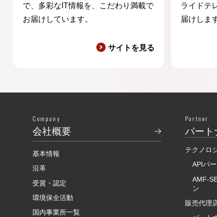
で、多彩なIT情報を、こだわり満載で
ライドテ
お届けしています。
届けしま
サイトを見る
Company
Partner
会社概要
パート
テクノロ
基本情報
APIパ
沿革
AMF-
受賞・認定
ン
環境保全活動
販売代理店
国内事業所一覧