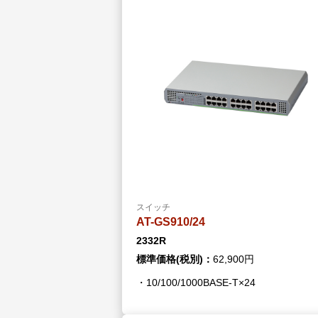
製品ナ
映像監
その
製品関
動作検
他社製
販売終
スイッチ
AT-GS910/24
2332R
標準価格(税別)：
62,900円
・10/100/1000BASE-T×24