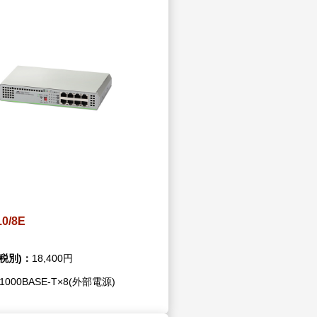
ウド型インシデントレスポンス訓練基盤 NetQuest
orm
リティ対策・支援 Net.CyberSecurity
Eソリューション Allied SecureWAN
ラインバックアップ
線 アライド光
サブスクリプション
10/8E
税別)：
18,400円
/1000BASE-T×8(外部電源)