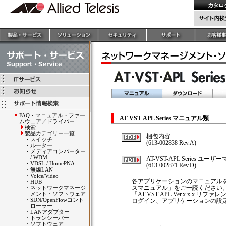
FAQ・マニュアル・ファー
AT-VST-APL Series マニュアル類
ムウェア／ドライバー
検索
製品カテゴリー一覧
梱包内容
・
スイッチ
(613-002838 Rev.A)
・
ルーター
・
メディアコンバーター
/ WDM
AT-VST-APL Series ユー
・
VDSL / HomePNA
(613-002871 Rev.D)
・
無線LAN
・
Voice/Video
各アプリケーションのマニュアルをご覧い
・
HUB
スマニュアル」をご一読ください
・
ネットワークマネージ
メント・ソフトウェア
「AT-VST-APL Ver.x.x.x
・
SDN/OpenFlowコント
ログイン、アプリケーションの設
ローラー
・
LANアダプター
・
トランシーバー
・
ソフトウェア