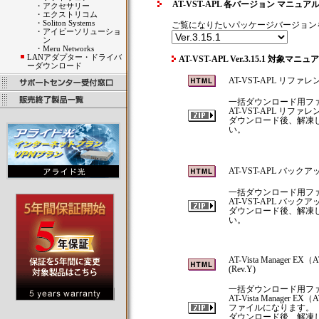
AT-VST-APL 各バージョン マニュ
・
アクセサリー
・
エクストリコム
・
Soliton Systems
ご覧になりたいパッケージバージョン
・
アイビーソリューショ
ン
・
Meru Networks
LANアダプター・ドライバ
AT-VST-APL Ver.3.15.1 対象マニュ
ーダウンロード
AT-VST-APL リファレン
一括ダウンロード用フ
AT-VST-APL リ
ダウンロード後、解凍して
い。
AT-VST-APL バックア
一括ダウンロード用フ
AT-VST-APL バ
ダウンロード後、解凍して
い。
AT-Vista Manager
(Rev.Y)
一括ダウンロード用フ
AT-Vista Manage
ファイルになります。
ダウンロード後、解凍して