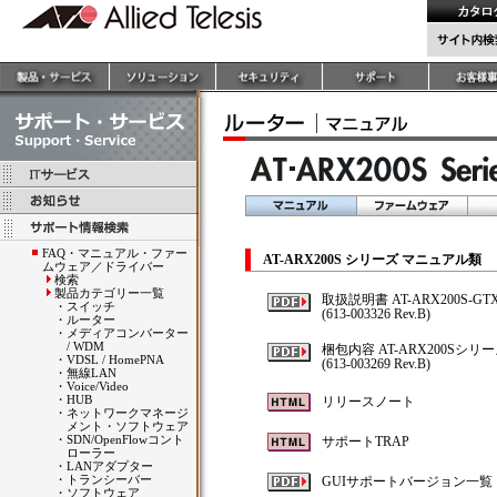
FAQ・マニュアル・ファー
AT-ARX200S シリーズ マニュアル類
ムウェア／ドライバー
検索
製品カテゴリー一覧
取扱説明書 AT-ARX200S-GTX
・
スイッチ
(613-003326 Rev.B)
・
ルーター
・
メディアコンバーター
/ WDM
梱包内容 AT-ARX200Sシリ
・
VDSL / HomePNA
(613-003269 Rev.B)
・
無線LAN
・
Voice/Video
・
HUB
リリースノート
・
ネットワークマネージ
メント・ソフトウェア
・
SDN/OpenFlowコント
サポートTRAP
ローラー
・
LANアダプター
・
トランシーバー
GUIサポートバージョン一覧
・
ソフトウェア