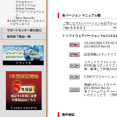
・
アクセサリー
・
エクストリコム
・
Soliton Systems
・
アイビーソリューショ
ン
各バージョン マニュアル類
・
Meru Networks
LANアダプター・ドライバ
ご覧になりたいバージョンを以下から
ーダウンロード
ソフトウェアバージョン Ver.5.5.6-
AT-ARX200S-GTX/A
(613-003319 Rev.H)
設定例集(コマンドリフ
コマンドリファレンス
HTML版コマンドリフ
後、解凍して作成されたデ
UTM/アプリケーショ
無線LANコントローラ
(613-002641 Rev.A)
本ファームウェアバージ
いただくことで、ご利
動作検証