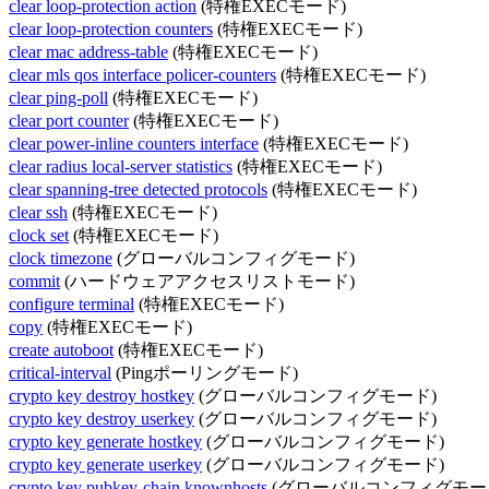
clear loop-protection action
(特権EXECモード)
clear loop-protection counters
(特権EXECモード)
clear mac address-table
(特権EXECモード)
clear mls qos interface policer-counters
(特権EXECモード)
clear ping-poll
(特権EXECモード)
clear port counter
(特権EXECモード)
clear power-inline counters interface
(特権EXECモード)
clear radius local-server statistics
(特権EXECモード)
clear spanning-tree detected protocols
(特権EXECモード)
clear ssh
(特権EXECモード)
clock set
(特権EXECモード)
clock timezone
(グローバルコンフィグモード)
commit
(ハードウェアアクセスリストモード)
configure terminal
(特権EXECモード)
copy
(特権EXECモード)
create autoboot
(特権EXECモード)
critical-interval
(Pingポーリングモード)
crypto key destroy hostkey
(グローバルコンフィグモード)
crypto key destroy userkey
(グローバルコンフィグモード)
crypto key generate hostkey
(グローバルコンフィグモード)
crypto key generate userkey
(グローバルコンフィグモード)
crypto key pubkey-chain knownhosts
(グローバルコンフィグモー