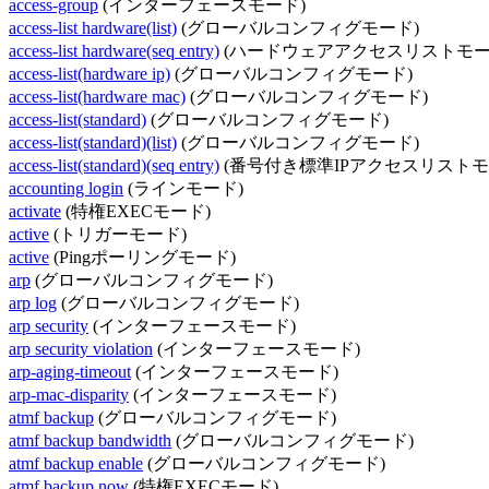
access-group
(インターフェースモード)
access-list hardware(list)
(グローバルコンフィグモード)
access-list hardware(seq entry)
(ハードウェアアクセスリストモー
access-list(hardware ip)
(グローバルコンフィグモード)
access-list(hardware mac)
(グローバルコンフィグモード)
access-list(standard)
(グローバルコンフィグモード)
access-list(standard)(list)
(グローバルコンフィグモード)
access-list(standard)(seq entry)
(番号付き標準IPアクセスリストモ
accounting login
(ラインモード)
activate
(特権EXECモード)
active
(トリガーモード)
active
(Pingポーリングモード)
arp
(グローバルコンフィグモード)
arp log
(グローバルコンフィグモード)
arp security
(インターフェースモード)
arp security violation
(インターフェースモード)
arp-aging-timeout
(インターフェースモード)
arp-mac-disparity
(インターフェースモード)
atmf backup
(グローバルコンフィグモード)
atmf backup bandwidth
(グローバルコンフィグモード)
atmf backup enable
(グローバルコンフィグモード)
atmf backup now
(特権EXECモード)