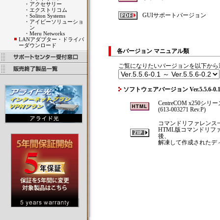
・
アクセサリー
・
エクストリコム
GUIサポートバージョン
・
Soliton Systems
・
アイビーソリューショ
ン
・
Meru Networks
LANアダプター・ドライバ
ーダウンロード
各バージョン マニュアル類
ご覧になりたいバージョンを以下から
ソフトウェアバージョン Ver.5.5.6-0.1 
CentreCOM x250シ
(613-003271 Rev.P)
コマンドリファレンス
HTML版コマンドリ
後、
解凍して作成されたディレ