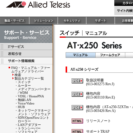
FAQ・マニュアル・ファー
AT-x250 シリーズ
ムウェア／ドライバー
検索
製品カテゴリー一覧
取扱説明書
・
スイッチ
(613-003275 Rev.J)
・
ルーター
・
メディアコンバーター
/ WDM
梱包内容
・
VDSL / HomePNA
(613-003110 Rev.E)
・
無線LAN
・
Voice/Video
梱包内容（AT-x250-52XTm・A
・
HUB
・
ネットワークマネージ
(613-003426 Rev.A)
メント・ソフトウェア
・
SDN/OpenFlowコント
リリースノート
ローラー
・
LANアダプター
・
トランシーバー
サポートTRAP
・
ソフトウェア