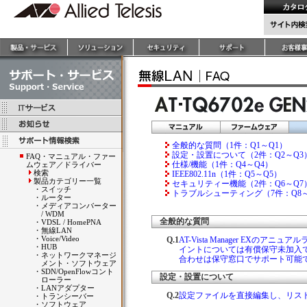
全般的な質問（1件：Q1～Q1）
設定・設置について（2件：Q2～Q3
FAQ・マニュアル・ファー
仕様/機能（1件：Q4～Q4）
ムウェア／ドライバー
検索
IEEE802.11n（1件：Q5～Q5）
製品カテゴリー一覧
セキュリティー機能（2件：Q6～Q7
・
スイッチ
トラブルシューティング（7件：Q8～
・
ルーター
・
メディアコンバーター
/ WDM
全般的な質問
・
VDSL / HomePNA
・
無線LAN
・
Voice/Video
Q.1
AT-Vista Manager EX
・
HUB
イントについては有償保守未加入
・
ネットワークマネージ
合わせは保守窓口でサポート可能
メント・ソフトウェア
・
SDN/OpenFlowコント
設定・設置について
ローラー
・
LANアダプター
Q.2
設定ファイルを直接編集し、リス
・
トランシーバー
・
ソフトウェア