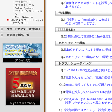
・
アクセサリー
Q.3
複数台アクセスポイントを設置し
・
エクストリコム
ありますか。
・
Soliton Systems
・
アイビーソリューショ
仕様/機能
ン
・
Meru Networks
Q.4
「設定」→「無線LAN」→無線1～
LANアダプター・ドライバ
ーダウンロード
のように動作しますか。
IEEE802.11n
Q.5
2.4GHz帯にてIEEE802.11
セキュリティー機能
Q.6
MACアドレスリストを動的に登
Q.7
セキュリティー機能の SSID隠蔽
トラブルシューティング
Q.8
192.168.1.230 で設定画面が開
Q.9
電源を入れましたが、電波が受信
Q.10
無線に接続してもすぐに切断され
Q.11
電源を投入しているのにLEDが点
Q.12
W53,W56ch (52 56 60 64 100 104
設定したチャンネルと異なるチャ
Q.13
設定画面にログインし、設定変更後