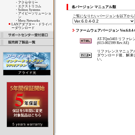
・
アクセサリー
・
エクストリコム
各バージョン マニュアル類
・
Soliton Systems
・
アイビーソリューショ
ご覧になりたいバージョンを以下から
ン
・
Meru Networks
LANアダプター・ドライバ
ーダウンロード
ファームウェアバージョン Ver.6.0.4
AT-TQm5403 リフ
(613-002599 Rev.AE)
リファレンスマニュア
ダウンロード後、解凍して
い。