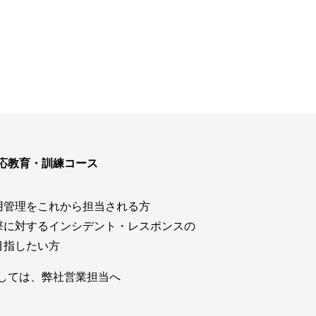
ウド型インシデントレスポンス訓練基盤 NetQuest
orm
リティ対策・支援 Net.CyberSecurity
Eソリューション Allied SecureWAN
ラインバックアップ
線 アライド光
応教育・訓練コース
サブスクリプション
用管理をこれから担当される方
撃に対するインシデント・レスポンスの
目指したい方
しては、弊社営業担当へ