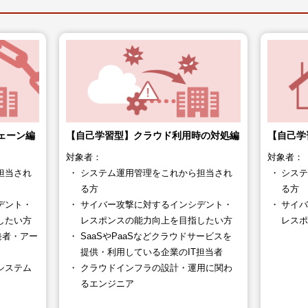
ェーン編
【自己学習型】クラウド利用時の対処編
【自己学
対象者：
対象者：
担当され
システム運用管理をこれから担当され
シス
る方
る方
デント・
サイバー攻撃に対するインシデント・
サイ
したい方
レスポンスの能力向上を目指したい方
レス
発者・アー
SaaSやPaaSなどクラウドサービスを
提供・利用している企業のIT担当者
システム
クラウドインフラの設計・運用に関わ
るエンジニア