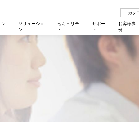
カタ
ィン
ソリューショ
セキュリテ
サポー
お客様事
ン
ィ
ト
例
らせ
サー
イベ
N
リューション Allied SecureWAN
せ
福祉
報
用
アプリケ
製造業
国内事
中途採
医療
よく
化
ィ対策・支援 Net.CyberSecurity
覧
・自治体
オフラ
企業
グルー
自治
障害
チ
お知らせ
無線LAN
セミ
導入支
クラウド
理
et.Monitor
アル・ファームウェア
等学校
認定
イベン
ダイバ
小中
オン
運用支援
／ルーター
ネットワーク管理
Platfor
ド管理
ト対象バージョン一覧
全活動
マルチ
大学
業務代行
リティ
メディアコンバーター
ー仮想化
製造
製品保
ミック製品
パートナー製品
センター
企業
統合管
を探す
策
教育・