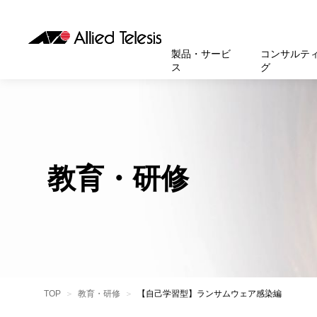
製品・サービ
コンサルテ
ス
グ
製品
お知
無線LA
SASEソ
お知ら
医療・
基本情
新卒採
製品・サービス
ソリューション
セキュリティ
サポート
お客様事例
お知らせ・イベント
会社概要
採用情報
帯域強
セキュリテ
規約一
官公庁
沿革
スイッ
重要な
トップページへ
トップページへ
トップページへ
トップページへ
トップページへ
トップページへ
教育・研修
運用管
運用支援 N
マニュ
小中高
受賞・
UTM
クラウ
サポー
大学
環境保
セキュ
サーバ
アカデ
データ
製品
BCP対
TOP
教育・研修
【自己学習型】ランサムウェア感染編