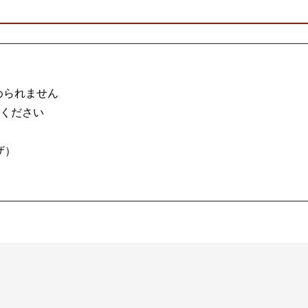
められません
慮ください
ウザ）