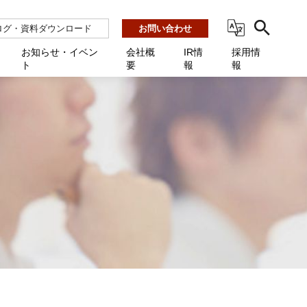
ログ・資料ダウンロード
お問い合わせ
お知らせ・イベン
会社概
IR情
採用情
ト
要
報
報
ビス
ント
ーション連携 AMF-SEC
業所一覧
用
機関向け
あるご質問 / お困りのときに
インバックアップ
プ会社一覧
体向け
発生時に必要な情報
ナー
展示会・学会
援 Net.Pro
型インシデントレスポンス訓練基盤 NetQuest
ト
ーシティ推進
高・教育委員会向け
サイトサービス契約中のお客様へ
 Net.Monitor
m
ステークホルダー方針
向け
 Net.Assist
業向け
守 Net.Cover
向け
理 Net.AMF
研修 Net.Campus