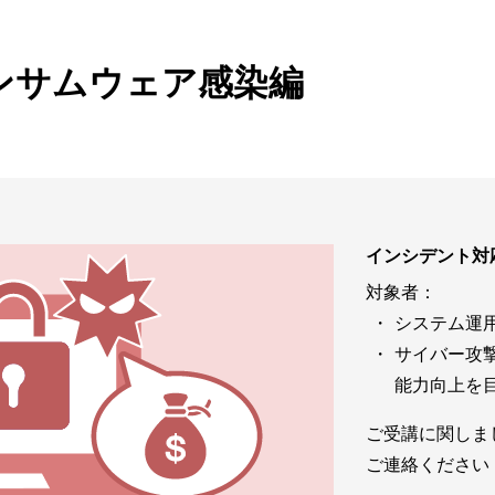
ビゲーション
視
システム構成アシスト
クラ
Platf
ンサムウェア感染編
セキュ
他
SAS
連資料・証明書など
オフ
証
光回
品・サービス連携 企業一覧
インシデント対
製品
了予定製品／販売終了製品
対象者：
システム運
サイバー攻
能力向上を
ご受講に関しま
ご連絡ください