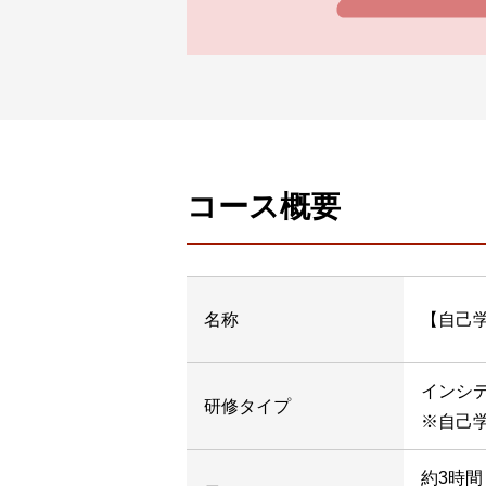
コース概要
名称
【自己
インシ
研修
タイプ
※自己
約3時