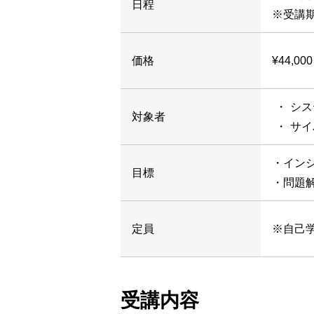
日程
※受講
価格
¥44,00
シス
対象者
サイ
・イン
目標
・問題
定員
※自己
受講内容