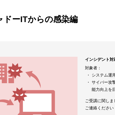
ビゲーション
視
システム構成アシスト
クラ
Platf
ドーITからの感染編
セキュ
他
SAS
連資料・証明書など
オフ
証
光回
品・サービス連携 企業一覧
インシデント対
製品
了予定製品／販売終了製品
対象者：
システム運
サイバー攻
能力向上を
ご受講に関しま
ご連絡ください