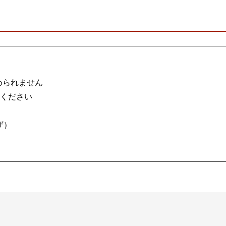
められません
慮ください
ウザ）