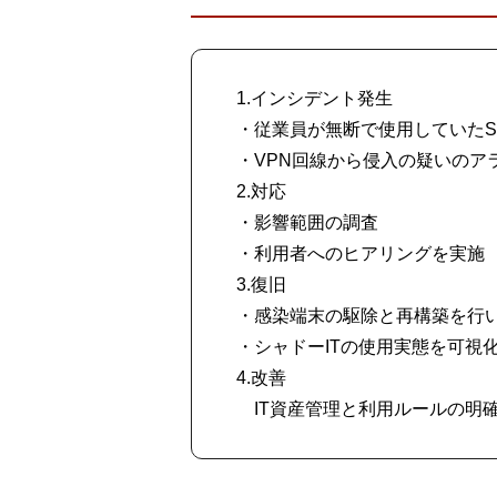
1.インシデント発生
・従業員が無断で使用していたS
・VPN回線から侵入の疑いのア
2.対応
・影響範囲の調査
・利用者へのヒアリングを実施
3.復旧
・感染端末の駆除と再構築を行
・シャドーITの使用実態を可視
4.改善
IT資産管理と利用ルールの明