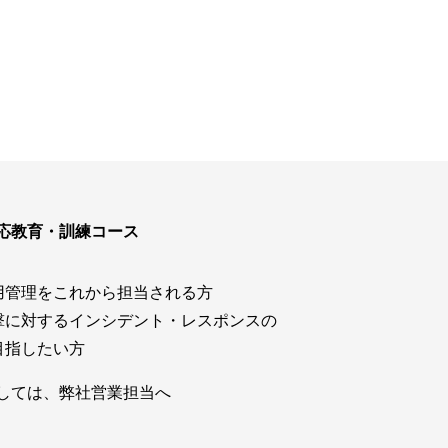
ウド型インシデントレスポンス訓練基盤 NetQuest
orm
リティ対策・支援 Net.CyberSecurity
Eソリューション Allied SecureWAN
ラインバックアップ
線 アライド光
応教育・訓練コース
サブスクリプション
用管理をこれから担当される方
撃に対するインシデント・レスポンスの
目指したい方
しては、弊社営業担当へ