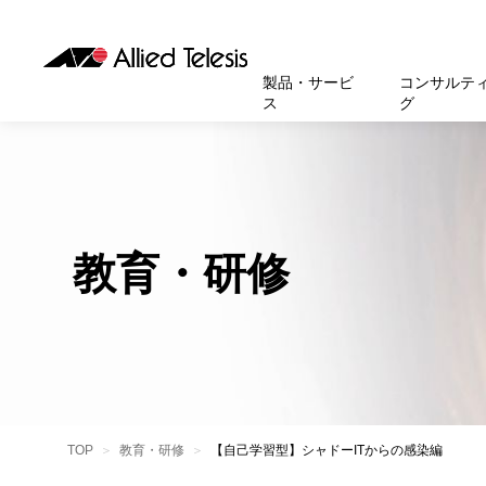
製品・サービ
コンサルテ
ス
グ
製品
お知
無線LA
SASEソ
お知ら
医療・
基本情
新卒採
製品・サービス
ソリューション
セキュリティ
サポート
お客様事例
お知らせ・イベント
会社概要
採用情報
帯域強
セキュリテ
規約一
官公庁
沿革
スイッ
重要な
トップページへ
トップページへ
トップページへ
トップページへ
トップページへ
トップページへ
教育・研修
運用管
運用支援 N
マニュ
小中高
受賞・
UTM
クラウ
サポー
大学
環境保
セキュ
サーバ
アカデ
データ
製品
BCP対
TOP
教育・研修
【自己学習型】シャドーITからの感染編