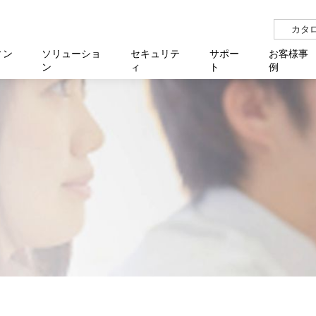
カタ
ィン
ソリューショ
セキュリテ
サポー
お客様事
ン
ィ
ト
例
らせ
サー
イベ
N
リューション Allied SecureWAN
せ
福祉
報
用
アプリケ
製造業
国内事
中途採
医療
よく
化
ィ対策・支援 Net.CyberSecurity
覧
・自治体
オフラ
企業
グルー
自治
障害
チ
お知らせ
無線LAN
セミ
導入支
クラウド
理
et.Monitor
アル・ファームウェア
等学校
認定
イベン
ダイバ
小中
オン
運用支援
／ルーター
ネットワーク管理
Platfor
ド管理
ト対象バージョン一覧
全活動
マルチ
大学
業務代行
リティ
メディアコンバーター
ー仮想化
製造
製品保
ミック製品
パートナー製品
センター
企業
統合管
を探す
策
教育・