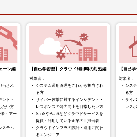
ェーン編
【自己学習型】クラウド利用時の対処編
【自己学
対象者：
対象者：
担当され
システム運用管理をこれから担当され
シス
る方
る方
デント・
サイバー攻撃に対するインシデント・
サイ
したい方
レスポンスの能力向上を目指したい方
レス
発者・アー
SaaSやPaaSなどクラウドサービスを
提供・利用している企業のIT担当者
システム
クラウドインフラの設計・運用に関わ
るエンジニア