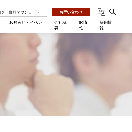
ログ・資料ダウンロード
お問い合わせ
お知らせ・イベン
会社概
IR情
採用情
ト
要
報
報
ビス
ント
ーション連携 AMF-SEC
業所一覧
用
機関向け
あるご質問 / お困りのときに
インバックアップ
プ会社一覧
体向け
発生時に必要な情報
ナー
展示会・学会
援 Net.Pro
型インシデントレスポンス訓練基盤 NetQuest
ト
ーシティ推進
高・教育委員会向け
サイトサービス契約中のお客様へ
 Net.Monitor
m
ステークホルダー方針
向け
 Net.Assist
業向け
守 Net.Cover
向け
理 Net.AMF
研修 Net.Campus