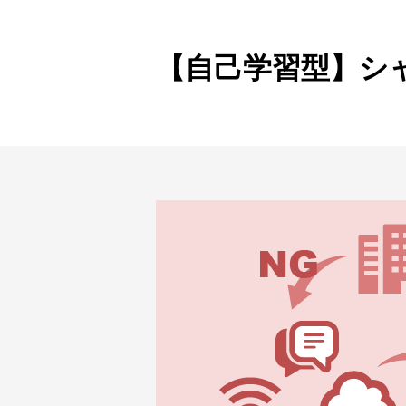
製品ナ
映像監
【自己学習型】シャ
その
製品関
動作検
他社製
販売終