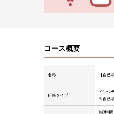
コース概要
名称
【自己
インシ
研修
タイプ
※自己
約3時