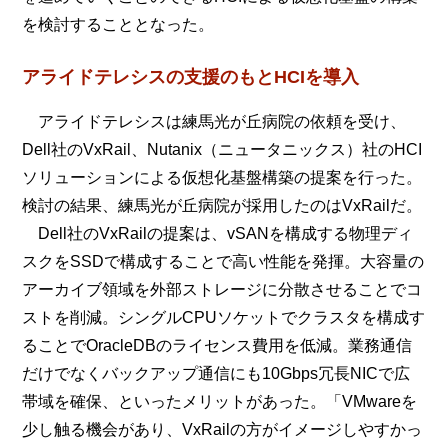
を検討することとなった。
アライドテレシスの支援のもとHCIを導入
アライドテレシスは練馬光が丘病院の依頼を受け、
Dell社のVxRail、Nutanix（ニュータニックス）社のHCI
ソリューションによる仮想化基盤構築の提案を行った。
検討の結果、練馬光が丘病院が採用したのはVxRailだ。
Dell社のVxRailの提案は、vSANを構成する物理ディ
スクをSSDで構成することで高い性能を発揮。大容量の
アーカイブ領域を外部ストレージに分散させることでコ
ストを削減。シングルCPUソケットでクラスタを構成す
ることでOracleDBのライセンス費用を低減。業務通信
だけでなくバックアップ通信にも10Gbps冗長NICで広
帯域を確保、といったメリットがあった。「VMwareを
少し触る機会があり、VxRailの方がイメージしやすかっ