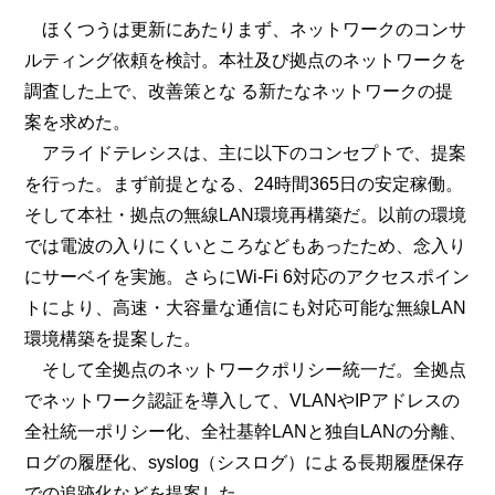
ほくつうは更新にあたりまず、ネットワークのコンサ
ルティング依頼を検討。本社及び拠点のネットワークを
調査した上で、改善策とな る新たなネットワークの提
案を求めた。
アライドテレシスは、主に以下のコンセプトで、提案
を行った。まず前提となる、24時間365日の安定稼働。
そして本社・拠点の無線LAN環境再構築だ。以前の環境
では電波の入りにくいところなどもあったため、念入り
にサーベイを実施。さらにWi-Fi 6対応のアクセスポイン
トにより、高速・大容量な通信にも対応可能な無線LAN
環境構築を提案した。
そして全拠点のネットワークポリシー統一だ。全拠点
でネットワーク認証を導入して、VLANやIPアドレスの
全社統一ポリシー化、全社基幹LANと独自LANの分離、
ログの履歴化、syslog（シスログ）による長期履歴保存
での追跡化などを提案した。