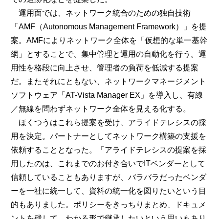
運用面では、ネットワーク統合のための独自技術
「AMF（Autonomous Management Framework）」を提
案。AMFによりネットワーク全体を「仮想的な単一基幹
網」とすることで、集中管理と運用の自動化を行う。運
用性を格段に向上させ、管理者の負荷を低減する提案
だ。またそれにともない、ネットワークマネージメント
ソフトウェア「AT-Vista Manager EX」を導入し、有線
／無線を問わずネットワーク全体を見える化する。
ほくつうはこれら提案を受け、アライドテレシスの採
用を決定。パートナーとしてネットワーク構築の支援を
依頼することとなった。「アライドテレシスの提案を採
用したのは、これまでのお付き合いでITベンダーとして
信頼していることもありますが、バラバラだったベンダ
ーを一社に統一して、資料の統一化を図りたいという目
的もありました。ポリシーをきっちりまとめ、ドキュメ
ントを残して、わかる形で継承したいという思いもあり