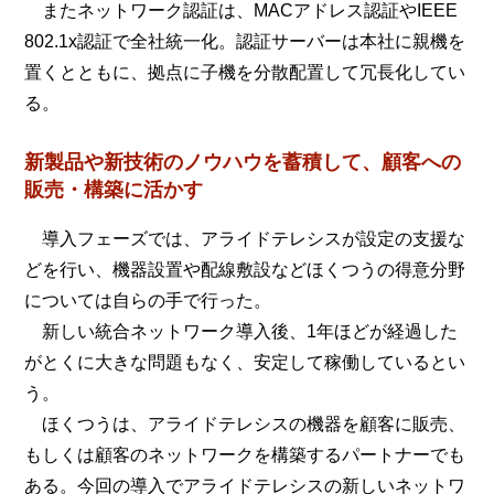
またネットワーク認証は、MACアドレス認証やIEEE
802.1x認証で全社統一化。認証サーバーは本社に親機を
置くとともに、拠点に子機を分散配置して冗長化してい
る。
新製品や新技術のノウハウを蓄積して、顧客への
販売・構築に活かす
導入フェーズでは、アライドテレシスが設定の支援な
どを行い、機器設置や配線敷設などほくつうの得意分野
については自らの手で行った。
新しい統合ネットワーク導入後、1年ほどが経過した
がとくに大きな問題もなく、安定して稼働しているとい
う。
ほくつうは、アライドテレシスの機器を顧客に販売、
もしくは顧客のネットワークを構築するパートナーでも
ある。今回の導入でアライドテレシスの新しいネットワ