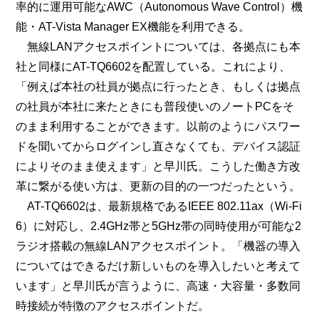
率的に運用可能なAWC（Autonomous Wave Control）機
能・AT-Vista Manager EX機能を利用できる。
無線LANアクセスポイントについては、各拠点にも本
社と同様にAT-TQ6602を配置している。これにより、
「例えば本社の社員が拠点に行ったとき、もしくは拠点
の社員が本社に来たときにも普段使いのノートPCをそ
のまま利用することができます。以前のようにパスワー
ドを聞いてからログインし直さなくても、デバイス認証
によりそのまま使えます」と早川氏。こうした働き方改
革に繋がる使い方は、更新の目的の一つだったという。
AT-TQ6602は、最新規格であるIEEE 802.11ax（Wi-Fi
6）に対応し、2.4GHz帯と5GHz帯の同時使用が可能な2
ラジオ搭載の無線LANアクセスポイント。「機器の導入
についてはできるだけ新しいものを導入したいと考えて
います」と早川氏が言うように、高速・大容量・多数同
時接続が特徴のアクセスポイントだ。