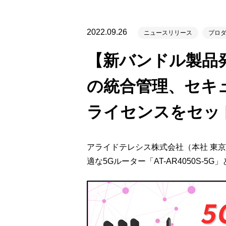
製品ナ
映像監
2022.09.26
ニュースリリース
プロ
その
【新バンドル製品
製品関
の統合管理、セキ
動作検
他社製
ライセンスをセッ
販売終
アライドテレシス株式会社（本社 東京
適な5Gルーター「AT-AR4050S