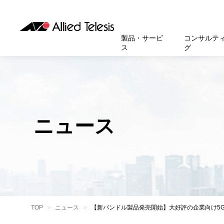
製品・サービ
コンサルテ
ス
グ
製品
お知
無線LA
SASEソ
お知ら
医療・
基本情
新卒採
製品・サービス
ソリューション
セキュリティ
サポート
お客様事例
お知らせ・イベント
会社概要
採用情報
帯域強
セキュリテ
規約一
官公庁
沿革
スイッ
重要な
トップページへ
トップページへ
トップページへ
トップページへ
トップページへ
トップページへ
ニュース
運用管
運用支援 N
マニュ
小中高
受賞・
UTM
クラウ
サポー
大学
環境保
セキュ
サーバ
アカデ
データ
製品
BCP対
TOP
ニュース
【新バンドル製品発売開始】大好評の企業向け5