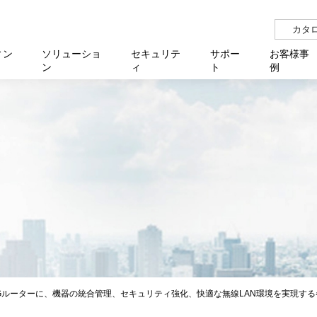
カタ
ィン
ソリューショ
セキュリテ
サポー
お客様事
ン
ィ
ト
例
らせ
サー
イベ
N
リューション Allied SecureWAN
せ
福祉
報
用
アプリケ
製造業
国内事
中途採
医療
よく
化
ィ対策・支援 Net.CyberSecurity
覧
・自治体
オフラ
企業
グルー
自治
障害
チ
お知らせ
無線LAN
セミ
導入支
クラウド
理
et.Monitor
アル・ファームウェア
等学校
認定
イベン
ダイバ
小中
オン
運用支援
／ルーター
ネットワーク管理
Platfor
ド管理
ト対象バージョン一覧
全活動
マルチ
大学
業務代行
リティ
メディアコンバーター
ー仮想化
製造
製品保
ミック製品
パートナー製品
センター
企業
統合管
を探す
策
教育・
Gルーターに、機器の統合管理、セキュリティ強化、快適な無線LAN環境を実現す