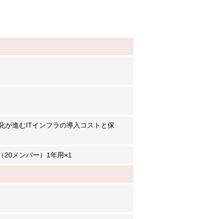
化が進むITインフラの導入コストと保
（20メンバー）1年用×1