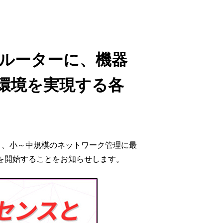
ウド型インシデントレスポンス訓練基盤 NetQuest
orm
リティ対策・支援 Net.CyberSecurity
Gルーターに、機器
Eソリューション Allied SecureWAN
ラインバックアップ
環境を実現する各
線 アライド光
サブスクリプション
より、小～中規模のネットワーク管理に最
発売を開始することをお知らせします。