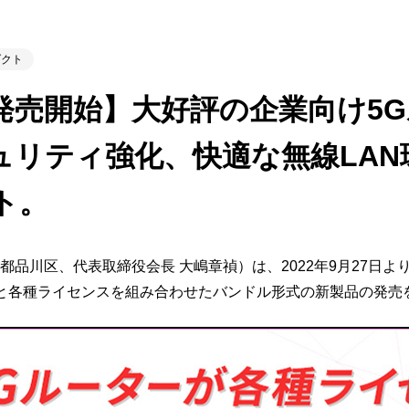
ビゲーション
視
システム構成アシスト
クラ
Platf
ダクト
セキュ
他
発売開始】大好評の企業向け5
SAS
連資料・証明書など
オフ
ュリティ強化、快適な無線LAN
証
光回
品・サービス連携 企業一覧
ト。
製品
了予定製品／販売終了製品
都品川区、代表取締役会長 大嶋章禎）は、2022年9月27日
-5G」と各種ライセンスを組み合わせたバンドル形式の新製品の