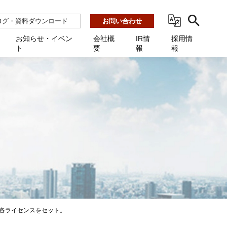
ログ・資料ダウンロード
お問い合わせ
お知らせ・イベン
会社概
IR情
採用情
ト
要
報
報
ビス
ント
ーション連携 AMF-SEC
業所一覧
用
機関向け
あるご質問 / お困りのときに
インバックアップ
プ会社一覧
体向け
発生時に必要な情報
ナー
展示会・学会
援 Net.Pro
型インシデントレスポンス訓練基盤 NetQuest
ト
ーシティ推進
高・教育委員会向け
サイトサービス契約中のお客様へ
 Net.Monitor
m
ステークホルダー方針
向け
 Net.Assist
業向け
守 Net.Cover
向け
理 Net.AMF
研修 Net.Campus
る各ライセンスをセット。