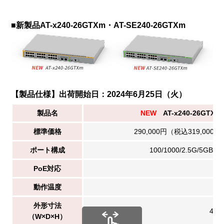
■新製品AT-x240-26GTXm・AT-SE240-26GTXm
【製品仕様】出荷開始日：2024年6月25日（火）
製品名
NEW
AT-x240-26GTXm
標準価格
290,000円（税込319,000円
ポート構成
100/1000/2.5G/5GB
PoE対応
動作温度
外形寸法
440
（W×D×H）