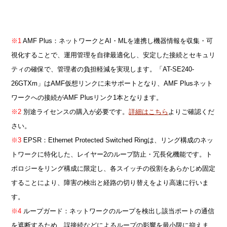
※1
AMF Plus：ネットワークとAI・MLを連携し機器情報を収集・可
視化することで、運用管理を自律最適化し、安定した接続とセキュリ
ティの確保で、管理者の負担軽減を実現します。「AT-SE240-
26GTXm」はAMF仮想リンクに未サポートとなり、AMF Plusネット
ワークへの接続がAMF Plusリンク1本となります。
※2
別途ライセンスの購入が必要です。
詳細はこちら
よりご確認くだ
さい。
※3
EPSR：Ethernet Protected Switched Ringは、リング構成のネッ
トワークに特化した、レイヤー2のループ防止・冗長化機能です。ト
ポロジーをリング構成に限定し、各スイッチの役割をあらかじめ固定
することにより、障害の検出と経路の切り替えをより高速に行いま
す。
※4
ループガード：ネットワークのループを検出し該当ポートの通信
を遮断するため、誤接続などによるループの影響を最小限に抑えま