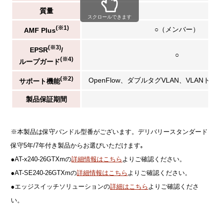
質量
スクロールできます
(※1)
○（メンバー）
AMF Plus
(※3)
EPSR
/
○
(※4)
ループガード
(※2)
OpenFlow、ダブルタグVLAN、VLAN
サポート機能
製品保証期間
※本製品は保守バンドル型番がございます。デリバリースタンダード
保守5年/7年付き製品からお選びいただけます｡
●AT-x240-26GTXmの
詳細情報はこちら
よりご確認ください。
●AT-SE240-26GTXmの
詳細情報はこちら
よりご確認ください。
●エッジスイッチソリューションの
詳細はこちら
よりご確認くださ
い。