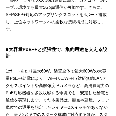
ー6Aケーブルでの10Gbps通信に加え、カテゴリー5eケ
ーブル環境でも最大5Gbps通信が可能です。さらに、
SFP/SFP+対応のアップリンクスロットを4ポート搭載
し、上位ネットワークへの柔軟な接続構成に対応しま
す。
■大容量PoE++と拡張性で、集約用途を支える設
計
1ポートあたり最大60W、装置全体で最大600Wの大容
量PoE++給電により、Wi‑Fi 6E/Wi‑Fi 7対応無線LANア
クセスポイントや高解像度IPカメラなど、高消費電力の
PoE対応機器を多数収容する環境でも、安定した給電と
通信を実現します。また本製品は、拠点や建屋、フロア
単位での運用を想定したレイヤー2スイッチでありなが
ら、最大2台までのスタック構成に対応するほか、スタ