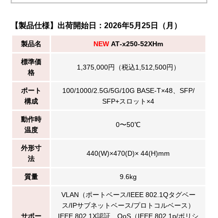
【製品仕様】出荷開始日：2026年5月25日（月）
製品名
NEW
AT‑x250‑52XHm
標準価
1,375,000円（税込1,512,500円）
格
ポート
100/1000/2.5G/5G/10G BASE‑T×48、SFP/
構成
SFP+スロット×4
動作時
0〜50℃
温度
外形寸
440(W)×470(D)× 44(H)mm
法
質量
9.6kg
VLAN（ポートベース/IEEE 802.1Qタグベー
ス/IPサブネットベース/プロトコルベース）
サポー
IEEE 802.1X認証、QoS（IEEE 802.1p/ポリシ