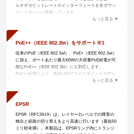
ルチギガビットレートのインターフェースを全ダウン
からエッジまで一貫した冗長構成を容易に取ることが
ンバーの自動認識を行います。
リンクポートに搭載しています。
できます。
・自動復旧（スマートプロビジョニング）
さらにカテゴリー6/6Aのクラスのケーブルを使用する
単一IPで動作するため機器の追加時もIP設計や監視ポ
AMF Plusメンバー設置時の自動設定（ゼロタッチイン
と10GBASE-Tの通信も実現でき、高速通信の集約にも
イントの追加が不要で容易にネットワークを拡張でき
ストレーション）、AMF Plusメンバー故障時における
対応できます。
ます。
交換機器の自動復旧（オートリカバリー）、複数AMF
LD-VCS（ロングディスタンス－バーチャルシャーシ
Plusメンバーに対するファームウェアの一括アップグ
PoE++（IEEE 802.3bt）をサポート※1
スタック）にも対応し、長距離スタッキングが可能で
レードや設定変更、一括バックアップを行います。
従来のPoE（IEEE 802.3af）、PoE+（IEEE 802.3at）
す。これにより、離れたロケーションにあるスイッチ
・非AMF Plus装置対応（ワイドエリアバーチャルリン
に加え、ポートあたり最大60Wの大容量PoE給電が可
を仮想的に1台のスイッチ化し、シンプルかつ冗長性
ク）
能なPoE++（IEEE 802.3bt）にも対応します。
に優れたネットワークコアの提供が可能となります。
非AMF Plus装置の混在や広域商用回線を介したAMF
PoE++給電により、無線LANアクセスポイントやIPカ
Plusネットワークの構築が可能です。
メラなど従来のPoEデバイスに加え、センサーやLED
さらに、広域商用回線を介して本機能を利用している
照明など、新しい各種IoTデバイスへの給電も可能とし
AMF Plusメンバーの自動復旧にも対応します（ネイバ
ます。
ーリカバリー、シングルノードリカバリー）。
※1 PoE++モデルのみ
・分散マスター処理（AMF Plusコントローラー）
EPSR
AMF Plusマスターの分散配置と統合管理により、大規
EPSR（RFC3619）は、レイヤー2レベルでの障害の
模ネットワークに対応します。
検出と経路の切り替えをより高速に行います（最短50
さらに、AMF PlusとAT-Vista Manager EXと連携させ
ミリ秒未満）。本製品は、EPSRリング内にトランジ
ることにより収集・分析されたネットワーク全体の情