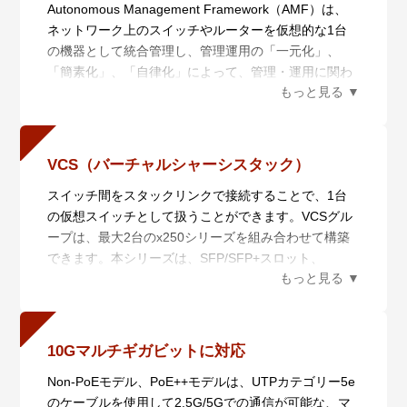
Autonomous Management Framework（AMF）は、
ネットワーク上のスイッチやルーターを仮想的な1台
の機器として統合管理し、管理運用の「一元化」、
「簡素化」、「自律化」によって、管理・運用に関わ
るコストの削減を実現するネットワーク仮想化機能で
す。AMF Plusは統合管理を行うAMF Plusマスターと
管理されるAMF Plusメンバーからなり、6つの機能に
よりネットワークの統合管理を行います。
VCS（バーチャルシャーシスタック）
また、AMF Plusは日々ネットワークの状態を収集分析
スイッチ間をスタックリンクで接続することで、1台
によって学習し、AT-Vista Manager EXと組み合わせ
の仮想スイッチとして扱うことができます。VCSグル
てお使いいただくことで、あらかじめ定義されたポリ
ープは、最大2台のx250シリーズを組み合わせて構築
シーを用いて自動的にネットワークを最適な状態に保
できます。本シリーズは、SFP/SFP+スロット、
ちます。蓄積したデータを数値化することにより、担
100/1000/2.5G/5G/10GBASE-Tポートのいずれかを用
当者の経験で行われていた業務を平易な作業に落とし
いたVCSに対応しています。
込むことができます。
スタック接続されたスイッチは各種情報を同期してい
・一元管理（セントライズドマネージメント）
るため、仮に1台に障害が発生しても運用継続が可能
AMF Plusマスターから多数のAMF Plusメンバーを一
10Gマルチギガビットに対応
です。
元管理します。
Non-PoEモデル、PoE++モデルは、UTPカテゴリー5e
スタックすることでエッジ・スイッチながらコア・ス
・自動構築（オートレジリエントコネクション）
のケーブルを使用して2.5G/5Gでの通信が可能な、マ
イッチ同様にCPU、電源冗長が可能となります。コア
AMF Plusネットワークの自動構築およびAMF Plusメ