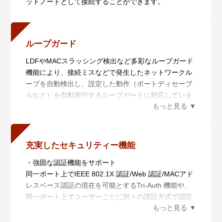
ットノードとして接続することができます。
報を俯瞰的に可視化し、ネットワーク管理者の意図に
基づいてネットワークを最適な状態に保ちます。
・AMF Plusを用いた簡単マイグレーション
x250シリーズはスマートプロビジョニングにより、先
ループガード
行シリーズから機器を入れ替えるだけで自動的に設定
LDFやMACスラッシング検出など多彩なループガード
が移行できます。本機能により、ネットワークのアッ
機能により、接続ミスなどで発生したネットワークル
プグレードをゼロタッチで実現でき、アップグレード
ープを自動検出し、設定した動作（ポートディセーブ
に必要な工数を大幅に削減します。
ルなど）を自動実行するループガードに対応していま
本シリーズではx210/x220/x230/XS900MXシリーズか
す。LEDの点滅で視覚的に表示されるため、該当ポー
らの入れ替えに対応しています。
トを容易に特定することができます。
x250シリーズはAMF Plusメンバー装置に対応してお
り、Wi-Fi 7アクセスポイントなどの高速通信機器を導
充実したセキュリティー機能
入する際に、既存のスイッチと入れ替えるだけで、
・強固な認証機能をサポート
CLIでの再設定やケーブルの配線をし直すことなく、
同一ポート上でIEEE 802.1X 認証/Web 認証/MACアド
Wi-Fi 7アクセスポイントの高速通信速度に応えるマル
レスベース認証の混在を可能とするTri-Auth 機能や、
チギガビット通信を提供します。オール10Gのネット
同一ポート上でユーザーごとに別々の認証方式で認証
ワーク環境を構築することも可能です。
し、かつ異なるVLANを動的に付与するマルチプルダ
イナミックVLAN 機能など様々な認証機能に対応し、