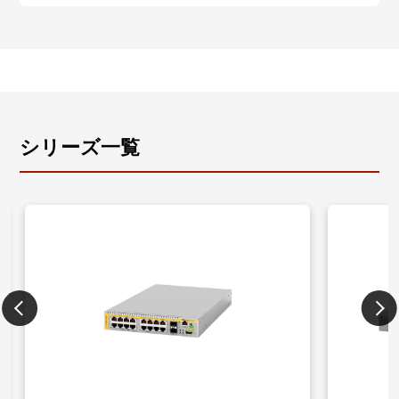
柔軟な認証環境を実現します。
- Tri-Auth、マルチプルダイナミックVLAN、エンハン
ストゲストVLAN、Auth-fail VLAN、プロミスキャス/イ
ンターセプトWeb認証、2ステップ認証に対応
・多種多様なセキュリティー機能の搭載
通信内容を暗号化し、安全なリモートアクセス環境を
実現するSSHや、ネットワークの集中管理・運用面に
シリーズ一覧
おいても安全性と利便性・運用性を両立するSNMPv3
の暗号化・認証機能など、様々なセキュリティー機能
をサポートしています。
- ポートセキュリティー、SSH（Secure Shell）、
DHCPスヌーピング、SNMPv3、ユーザー認証データ
ベース（RADIUS/TACACS+認証）に対応