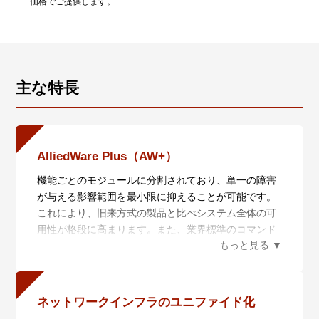
価格でご提供します。
主な特長
AlliedWare Plus（AW+）
機能ごとのモジュールに分割されており、単一の障害
が与える影響範囲を最小限に抑えることが可能です。
これにより、旧来方式の製品と比べシステム全体の可
用性が格段に高まります。また、業界標準のコマンド
体系に準拠し、他社製品からの移行においても、エン
ジニアの教育にかかる時間と経費を大幅に削減するこ
とができます。
ネットワークインフラのユニファイド化