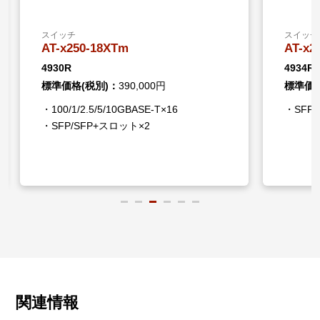
スイッチ
スイッチ
AT-x250-18XTm
AT-x2
4930R
4934R
標準価格(税別)：
390,000円
標準価格
・100/1/2.5/5/10GBASE-T×16
・SFP/
・SFP/SFP+スロット×2
関連情報