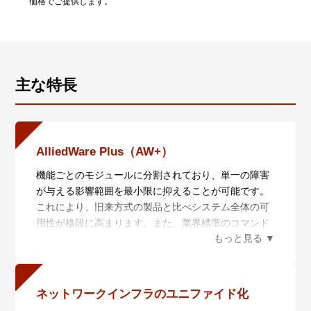
価格でご提供します。
主な特長
AlliedWare Plus（AW+）
機能ごとのモジュールに分割されており、単一の障害
が与える影響範囲を最小限に抑えることが可能です。
これにより、旧来方式の製品と比べシステム全体の可
用性が格段に高まります。また、業界標準のコマンド
体系に準拠し、他社製品からの移行においても、エン
ジニアの教育にかかる時間と経費を大幅に削減するこ
とができます。
ネットワークインフラのユニファイド化