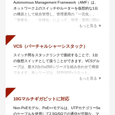
Autonomous Management Framework（AMF）は、
ネットワーク上のスイッチやルーターを仮想的な1台
の機器として統合管理し、管理運用の「一元化」、
「簡素化」、「自律化」によって、管理・運用に関わ
るコストの削減を実現するネットワーク仮想化機能で
す。AMF Plusは統合管理を行うAMF Plusマスターと
管理されるAMF Plusメンバーからなり、6つの機能に
よりネットワークの統合管理を行います。
VCS（バーチャルシャーシスタック）
また、AMF Plusは日々ネットワークの状態を収集分析
スイッチ間をスタックリンクで接続することで、1台
によって学習し、AT-Vista Manager EXと組み合わせ
の仮想スイッチとして扱うことができます。VCSグル
てお使いいただくことで、あらかじめ定義されたポリ
ープは、最大2台のx250シリーズを組み合わせて構築
シーを用いて自動的にネットワークを最適な状態に保
できます。本シリーズは、SFP/SFP+スロット、
ちます。蓄積したデータを数値化することにより、担
100/1000/2.5G/5G/10GBASE-Tポートのいずれかを用
当者の経験で行われていた業務を平易な作業に落とし
いたVCSに対応しています。
込むことができます。
スタック接続されたスイッチは各種情報を同期してい
・一元管理（セントライズドマネージメント）
るため、仮に1台に障害が発生しても運用継続が可能
AMF Plusマスターから多数のAMF Plusメンバーを一
10Gマルチギガビットに対応
です。
元管理します。
Non-PoEモデル、PoE++モデルは、UTPカテゴリー5e
スタックすることでエッジ・スイッチながらコア・ス
・自動構築（オートレジリエントコネクション）
のケーブルを使用して2.5G/5Gでの通信が可能な、マ
イッチ同様にCPU、電源冗長が可能となります。コア
AMF Plusネットワークの自動構築およびAMF Plusメ