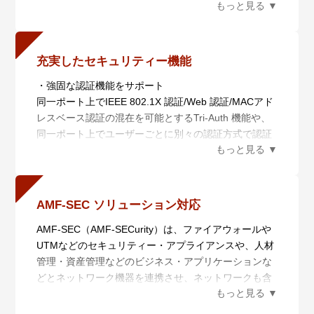
す。LEDの点滅で視覚的に表示されるため、該当ポー
報を俯瞰的に可視化し、ネットワーク管理者の意図に
トを容易に特定することができます。
基づいてネットワークを最適な状態に保ちます。
・AMF Plusを用いた簡単マイグレーション
x250シリーズはスマートプロビジョニングにより、先
充実したセキュリティー機能
行シリーズから機器を入れ替えるだけで自動的に設定
・強固な認証機能をサポート
が移行できます。本機能により、ネットワークのアッ
同一ポート上でIEEE 802.1X 認証/Web 認証/MACアド
プグレードをゼロタッチで実現でき、アップグレード
レスベース認証の混在を可能とするTri-Auth 機能や、
に必要な工数を大幅に削減します。
同一ポート上でユーザーごとに別々の認証方式で認証
本シリーズではx210/x220/x230/XS900MXシリーズか
し、かつ異なるVLANを動的に付与するマルチプルダ
らの入れ替えに対応しています。
イナミックVLAN 機能など様々な認証機能に対応し、
柔軟な認証環境を実現します。
x250シリーズはAMF Plusメンバー装置に対応してお
- Tri-Auth、マルチプルダイナミックVLAN、エンハン
り、Wi-Fi 7アクセスポイントなどの高速通信機器を導
AMF-SEC ソリューション対応
ストゲストVLAN、Auth-fail VLAN、プロミスキャス/イ
入する際に、既存のスイッチと入れ替えるだけで、
AMF-SEC（AMF-SECurity）は、ファイアウォールや
ンターセプトWeb認証、2ステップ認証に対応
CLIでの再設定やケーブルの配線をし直すことなく、
UTMなどのセキュリティー・アプライアンスや、人材
・多種多様なセキュリティー機能の搭載
Wi-Fi 7アクセスポイントの高速通信速度に応えるマル
管理・資産管理などのビジネス・アプリケーションな
通信内容を暗号化し、安全なリモートアクセス環境を
チギガビット通信を提供します。オール10Gのネット
どとネットワーク機器を連携させ、ネットワークも含
実現するSSHや、ネットワークの集中管理・運用面に
ワーク環境を構築することも可能です。
めたITシステムの設定変更やセキュリティー管理を自
おいても安全性と利便性・運用性を両立するSNMPv3
動化するソリューションです。
の暗号化・認証機能など、様々なセキュリティー機能