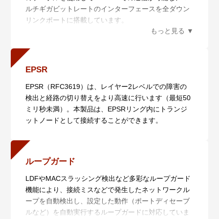
ルチギガビットレートのインターフェースを全ダウン
からエッジまで一貫した冗長構成を容易に取ることが
ンバーの自動認識を行います。
リンクポートに搭載しています。
できます。
・自動復旧（スマートプロビジョニング）
さらにカテゴリー6/6Aのクラスのケーブルを使用する
単一IPで動作するため機器の追加時もIP設計や監視ポ
AMF Plusメンバー設置時の自動設定（ゼロタッチイン
と10GBASE-Tの通信も実現でき、高速通信の集約にも
イントの追加が不要で容易にネットワークを拡張でき
ストレーション）、AMF Plusメンバー故障時における
対応できます。
ます。
交換機器の自動復旧（オートリカバリー）、複数AMF
LD-VCS（ロングディスタンス－バーチャルシャーシ
Plusメンバーに対するファームウェアの一括アップグ
EPSR
スタック）にも対応し、長距離スタッキングが可能で
レードや設定変更、一括バックアップを行います。
EPSR（RFC3619）は、レイヤー2レベルでの障害の
す。これにより、離れたロケーションにあるスイッチ
・非AMF Plus装置対応（ワイドエリアバーチャルリン
検出と経路の切り替えをより高速に行います（最短50
を仮想的に1台のスイッチ化し、シンプルかつ冗長性
ク）
ミリ秒未満）。本製品は、EPSRリング内にトランジ
に優れたネットワークコアの提供が可能となります。
非AMF Plus装置の混在や広域商用回線を介したAMF
ットノードとして接続することができます。
Plusネットワークの構築が可能です。
さらに、広域商用回線を介して本機能を利用している
AMF Plusメンバーの自動復旧にも対応します（ネイバ
ーリカバリー、シングルノードリカバリー）。
ループガード
・分散マスター処理（AMF Plusコントローラー）
LDFやMACスラッシング検出など多彩なループガード
AMF Plusマスターの分散配置と統合管理により、大規
機能により、接続ミスなどで発生したネットワークル
模ネットワークに対応します。
ープを自動検出し、設定した動作（ポートディセーブ
さらに、AMF PlusとAT-Vista Manager EXと連携させ
ルなど）を自動実行するループガードに対応していま
ることにより収集・分析されたネットワーク全体の情