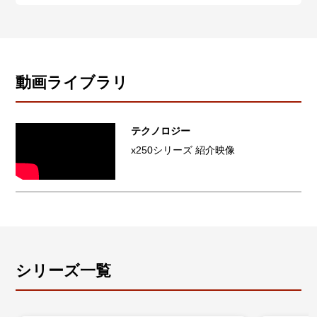
本製品は、AMF-SECソリューションにおけるエッジ・
をサポートしています。
スイッチとして動作し、例えばファイアウォールと連
- ポートセキュリティー、SSH（Secure Shell）、
携するとファイアウォールが検知した被疑情報をもと
DHCPスヌーピング、SNMPv3、ユーザー認証データ
に、該当する被疑端末が接続されているスイッチのポ
ベース（RADIUS/TACACS+認証）に対応
ートを自動的に遮断することで被疑端末の隔離ができ
動画ライブラリ
ます。これによりIoT端末などでのLAN内の二次感染を
防ぐことが可能です。
テクノロジー
※1 サポートするSDN/OpenFlow コントローラーは、
x250シリーズ 紹介映像
AMF-SEC コントローラー（AT-SESC/AMF Security）
です。また、構成によって最低限必要なライセンスが
異なります。AMF-SECコントローラー、および連携可
能なアプリケーションについては、弊社ホームページ
にてご確認ください。
シリーズ一覧