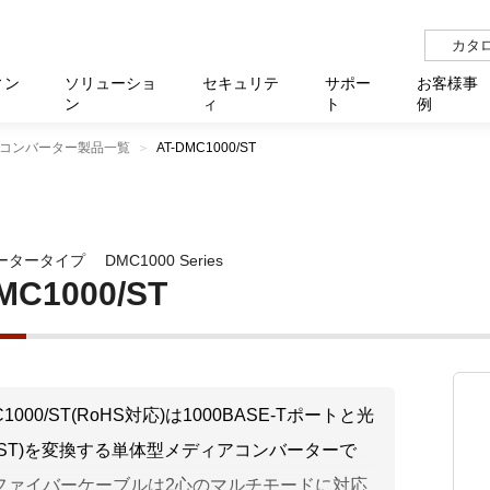
カタ
ィン
ソリューショ
セキュリテ
サポー
お客様事
ン
ィ
ト
例
コンバーター製品一覧
AT-DMC1000/ST
らせ
サー
イベ
N
リューション Allied SecureWAN
せ
福祉
報
用
アプリケ
製造業
国内事
中途採
医療
よく
化
ィ対策・支援 Net.CyberSecurity
覧
・自治体
オフラ
企業
グルー
自治
障害
チ
お知らせ
無線LAN
セミ
導入支
ータータイプ
DMC1000 Series
クラウド
理
et.Monitor
アル・ファームウェア
等学校
認定
イベン
ダイバ
小中
オン
運用支援
／ルーター
ネットワーク管理
MC1000/ST
Platfor
ド管理
ト対象バージョン一覧
全活動
マルチ
大学
業務代行
リティ
メディアコンバーター
ー仮想化
製造
製品保
ミック製品
パートナー製品
センター
企業
統合管
C1000/ST(RoHS対応)は1000BASE-Tポートと光
を探す
(ST)を変換する単体型メディアコンバーターで
策
教育・
ファイバーケーブルは2心のマルチモードに対応