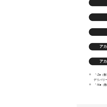
アカ
アカ
「-Z●
デリバリ
「-N●