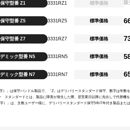
販
保守型番 Z1
3331RZ1
標準価格
6
保守型番 Z5
3331RZ5
標準価格
7
保守型番 Z7
3331RZ7
標準価格
5
デミック型番 N5
3331RN5
標準価格
6
デミック型番 N7
3331RN7
標準価格
（数字）」は保守バンドル製品で、「Z」はデリバリースタンダード保守、数字は年数
ー スタンダードとは、製品に障害が発生した際、翌営業日以降に先出しで代替機
（数字）」は、文教ユーザー様に、デリバリースタンダード保守5年/7年付き製品また