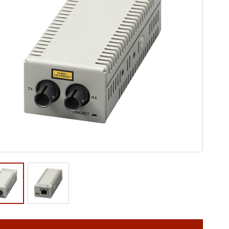
ウド型インシデントレスポンス訓練基盤 NetQuest
orm
リティ対策・支援 Net.CyberSecurity
Eソリューション Allied SecureWAN
ラインバックアップ
線 アライド光
サブスクリプション