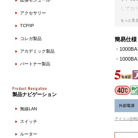
拡張モジュール
製品ナ
映像監
してお
アクセサリー
とで10
その
TCP/IP
550
製品関
コレガ製品
簡易仕様
・1000BA
動作検
アカデミック製品
・1000BA
他社製
パートナー製品
販売終
Product Navigation
製品ナビゲーション
無線LAN
アイコン説明
スイッチ
ルーター