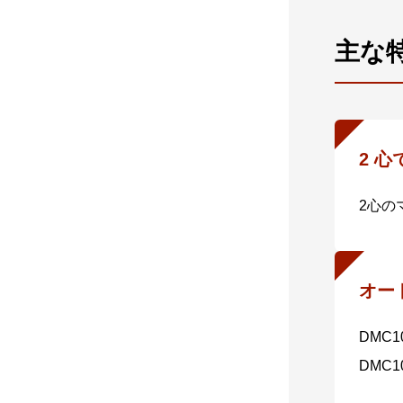
主な
2 
2心の
オー
DMC1
DMC1