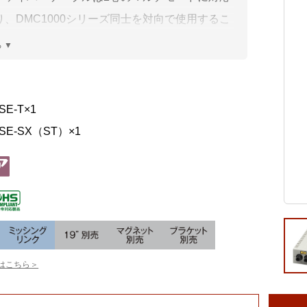
ビゲーション
視
システム構成アシスト
クラ
り、DMC1000シリーズ同士を対向で使用するこ
Platf
00Mbpsイーサネットシステムの接続距離を最長
セキュ
他
mまで延長することが可能です。
SAS
連資料・証明書など
オフ
SE-T×1
証
SE-SX（ST）×1
光回
品・サービス連携 企業一覧
製品
了予定製品／販売終了製品
はこちら＞