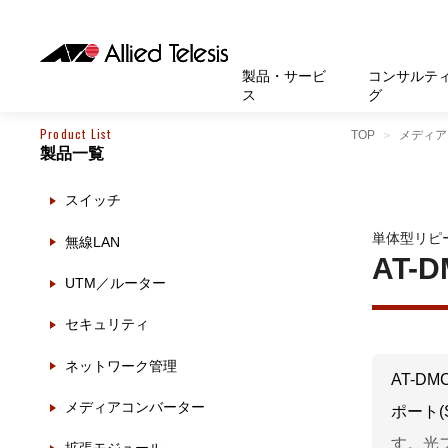
製品・サービ
コンサルテ
ス
グ
Product List
TOP
メディア
製品一覧
製品
お知
無線LA
SASEソ
お知ら
医療・
基本情
新卒採
製品・サービス
ソリューション
セキュリティ
サポート
お客様事例
お知らせ・イベント
会社概要
採用情報
スイッチ
帯域強
セキュリテ
規約一
官公庁
沿革
スイッ
重要な
トップページへ
トップページへ
トップページへ
トップページへ
トップページへ
トップページへ
単体型リピ
無線LAN
運用管
運用支援 N
マニュ
小中高
受賞・
UTM
AT-D
UTM／ルーター
クラウ
サポー
大学
環境保
セキュ
セキュリティ
サーバ
アカデ
ネットワーク管理
データ
AT-DM
製品
メディアコンバーター
ポート
BCP対
す。光