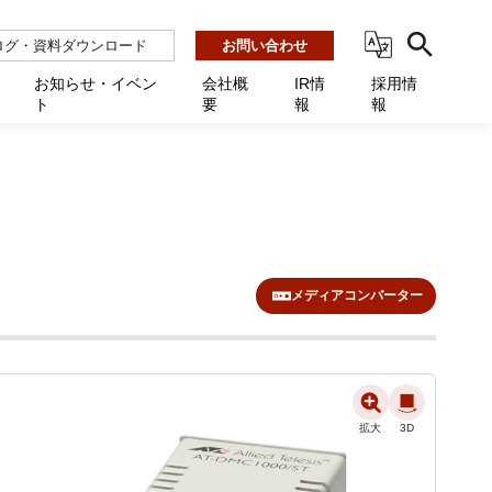
ログ・資料ダウンロード
お問い合わせ
お知らせ・イベン
会社概
IR情
採用情
ト
要
報
報
ビス
ント
ーション連携 AMF-SEC
業所一覧
用
機関向け
あるご質問 / お困りのときに
インバックアップ
プ会社一覧
体向け
発生時に必要な情報
ナー
展示会・学会
援 Net.Pro
型インシデントレスポンス訓練基盤 NetQuest
ト
ーシティ推進
高・教育委員会向け
サイトサービス契約中のお客様へ
 Net.Monitor
m
メディアコンバーター
ステークホルダー方針
向け
 Net.Assist
業向け
守 Net.Cover
向け
理 Net.AMF
拡大
拡大
3D
3D
研修 Net.Campus