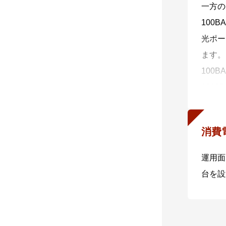
一方の
100
光ポー
ます。
100
100
100
この機
消費
運用面
台を設