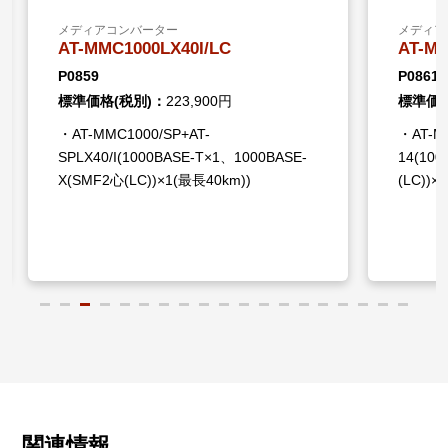
メディアコンバーター
メディア
AT-MMC1000LX40I/LC
AT-MM
P0859
P0861
標準価格(税別)：
223,900円
標準価格
・AT-MMC1000/SP+AT-
・AT-MM
SPLX40/I(1000BASE-T×1、1000BASE-
14(10
X(SMF2心(LC))×1(最長40km))
(LC))×
関連情報