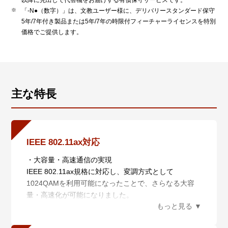
以降に先出しで代替機をお届けする有償保守サービスです。
「-N●（数字）」は、文教ユーザー様に、デリバリースタンダード保守
5年/7年付き製品または5年/7年の時限付フィーチャーライセンスを特別
価格でご提供します。
主な特長
IEEE 802.11ax対応
・大容量・高速通信の実現
IEEE 802.11ax規格に対応し、変調方式として
1024QAMを利用可能になったことで、さらなる大容
量・高速化が可能になりました。
また、新たに6GHz帯の連続した帯域500MHzを使用可
能であり、より多くのデバイスが接続でき、安定した