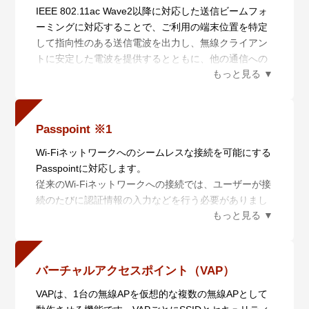
IEEE 802.11ac Wave2以降に対応した送信ビームフォ
ーミングに対応することで、ご利用の端末位置を特定
して指向性のある送信電波を出力し、無線クライアン
トに安定した電波を提供するとともに、他の通信への
干渉を抑え、効率的な無線環境を提供します。
Passpoint ※1
Wi-Fiネットワークへのシームレスな接続を可能にする
Passpointに対応します。
従来のWi-Fiネットワークへの接続では、ユーザーが接
続のたびに認証情報の入力などを行う必要がありまし
たが、Passpointに対応する無線APと無線クライアン
トを使用することにより、Wi-Fiネットワークごとにサ
インアップを行うといった煩雑な作業なしに自動での
サインアップやローミングを行うことができ、また、
バーチャルアクセスポイント（VAP）
セキュリティーレベルの高い柔軟なWi-Fiネットワーク
VAPは、1台の無線APを仮想的な複数の無線APとして
を提供することが可能です。