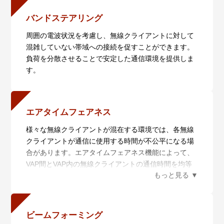
高いスループットを実現します。
・低遅延の実現
バンドステアリング
MU-MIMOに対応したことで同時に複数のクライアン
周囲の電波状況を考慮し、無線クライアントに対して
トにデータの送信を行うことができるようになり、従
混雑していない帯域への接続を促すことができます。
来規格と比べて低遅延での通信が可能になりました。
負荷を分散させることで安定した通信環境を提供しま
・無線クライアントの収容数増大
す。
OFDMAに対応し、従来のOFDMと比べて機器の通信
の順番待ちが発生しない同時通信を実現しました。こ
れにより低遅延での通信が可能となります。
エアタイムフェアネス
様々な無線クライアントが混在する環境では、各無線
クライアントが通信に使用する時間が不公平になる場
合があります。エアタイムフェアネス機能によって、
VAP間とVAP内の無線クライアントの通信時間を均等
に割り当てることができます。
ビームフォーミング