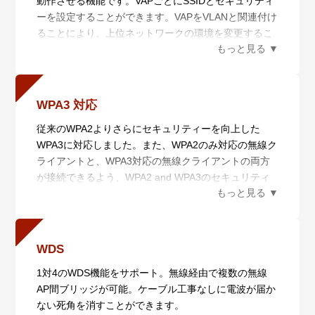
動作させる機能です。VAPごとにSSIDとセキュリティ
TM
また、本製品はOpenRoaming
にも対応します。
ーを設定することができます。VAPをVLANと関連付け
OpenRoaming は、国際的なWi-Fi 相互接続基盤で、
ることにより、上位ネットワークの環境を変更するこ
OpenRoamingに対応したWi-Fiネットワークでは、端
となく、複数のセグメントに無線LAN環境を提供しま
末にアプリケーションをインストールすることで、自
す。3つのラジオそれぞれで最大16個（推奨は5個以
動的に対応したWi-Fiネットワークに接続でき、簡単に
内）のVAPを作成することができます。
利用できるだけでなく、誤接続によるウイルス感染や
データ窃取などのセキュリティーリスクも回避可能で
WPA3 対応
す。本製品を利用することで、公共施設やイベント会
従来のWPA2よりさらにセキュリティーを向上した
場などでのOpenRoamingに対応したWi-Fiネットワー
WPA3に対応しました。また、WPA2のみ対応の無線ク
クを提供することができます。
ライアントと、WPA3対応の無線クライアントの両方
が接続できるよう、WPA2 and WPA3のセキュリティ
※1 Passpoint R1 相当をサポートしています。
ー方式に対応しています※2。
※2 本セキュリティー設定はWPAパーソナルとWPAエ
ンタープライズにてご利用いただけます。
WDS
1対4のWDS機能をサポート。無線経由で複数の無線
AP間ブリッジが可能。ケーブル工事なしに電波が届か
ない死角を消すことができます。