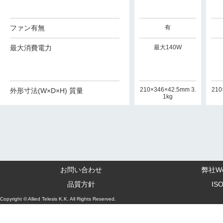
ファン有無
有
最大消費電力
最大140W
210×346×42.5mm 3.
210
外形寸法(W×D×H) 質量
1kg
お問い合わせ
弊社W
品質方針
IS
Copyright © Allied Telesis K.K. All Rights Reserved.