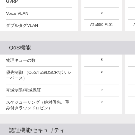
GVRP
－
○
Voice VLAN
AT-x550-FL01
ダブルタグVLAN
QoS機能
8
物理キューの数
○
優先制御 （CoS/ToS/DSCP/ポリシ
ーベース）
○
帯域制限/帯域保証
○
スケジューリング（絶対優先、重
み付きラウンドロビン）
認証機能/セキュリティ