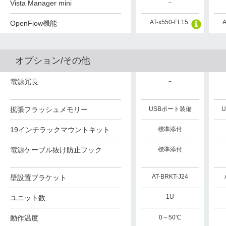
Vista Manager mini
－
AT-x550-FL15
A
OpenFlow機能
オプション/その他
電源冗長
－
拡張フラッシュメモリー
USBポート装備
19インチラックマウントキット
標準添付
電源ケーブル抜け防止フック
標準添付
AT-BRKT-J24
壁設置ブラケット
1U
ユニット数
動作温度
0～50℃