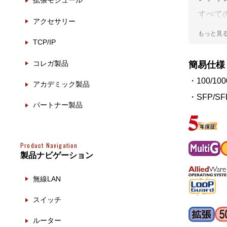
拡張モジュール
製品ナ
映像監
すべての
アクセサリー
サポー
その
TCP/IP
の入れ
製品関
にカテゴ
コレガ製品
簡易仕様
Tの高
・100/100
動作検
アカデミック製品
・SFP/S
他社製
パートナー製品
販売終
Product Navigation
製品ナビゲーション
無線LAN
スイッチ
ルーター