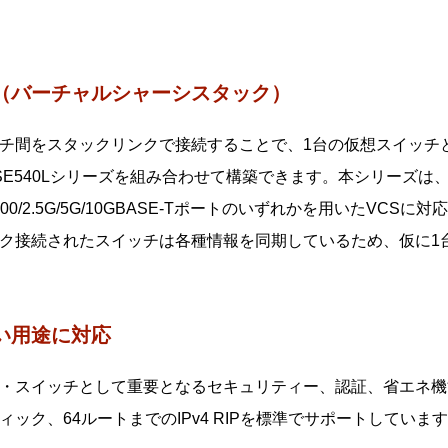
MF Plus装置対応（ワイドエリアバーチャルリンク）
on-PoE、PoE++モデルのみ
F Plus装置の混在や広域商用回線を介したAMF Plusネット
、広域商用回線を介して本機能を利用しているAMF Plusメ
S（バーチャルシャーシスタック）
ングルノードリカバリー）。
チ間をスタックリンクで接続することで、1台の仮想スイッチ
マスター処理（AMF Plusコントローラー）
SE540Lシリーズを組み合わせて構築できます。本シリーズは、S
 Plusマスターの分散配置と統合管理により、大規模ネットワ
1000/2.5G/5G/10GBASE-Tポートのいずれかを用いたVCS
、AMF PlusとAT-Vista Manager EXと連携させる
ク接続されたスイッチは各種情報を同期しているため、仮に1
し、ネットワーク管理者の意図に基づいてネットワークを最適
F Plusを用いた簡単マイグレーション
40Lシリーズはスマートプロビジョニングにより、先行シリー
い用途に対応
。本機能により、ネットワークのアップグレードをゼロタッチ
ます。
・スイッチとして重要となるセキュリティー、認証、省エネ機能
ーズではGS900MX/GS980MXXS900MXシリーからの入れ
ィック、64ルートまでのIPv4 RIPを標準でサポートしていま