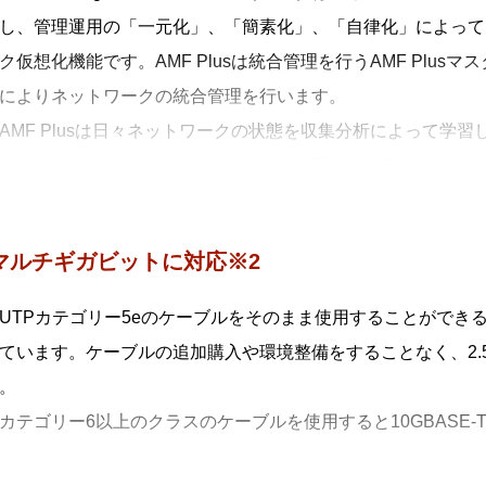
し、管理運用の「一元化」、「簡素化」、「自律化」によって
ク仮想化機能です。AMF Plusは統合管理を行うAMF Plusマ
によりネットワークの統合管理を行います。
AMF Plusは日々ネットワークの状態を収集分析によって学習し、AT
とで、あらかじめ定義されたポリシーを用いて自動的にネット
することにより、担当者の経験で行われていた業務を平易な作
管理（セントライズドマネージメント）
Gマルチギガビットに対応※2
 Plusマスターから多数のAMF Plusメンバーを一元管理します。
構築（オートレジリエントコネクション）
UTPカテゴリー5eのケーブルをそのまま使用することができ
 Plusネットワークの自動構築およびAMF Plusメンバーの自動
ています。ケーブルの追加購入や環境整備をすることなく、2.5GB
復旧（スマートプロビジョニング）
。
 Plusメンバー設置時の自動設定（ゼロタッチインストレーション
カテゴリー6以上のクラスのケーブルを使用すると10GBASE
旧（オートリカバリー）、複数AMF Plusメンバーに対する
クアップを行います。