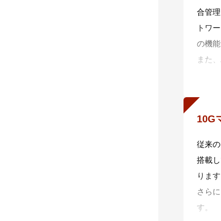
合管理
トワー
の機能
また、
だくこ
数値化
・一元
10
AMF
・自動
従来の
AMF
搭載し
・自動
ります
AMF
さらに
自動復
す。
括バッ