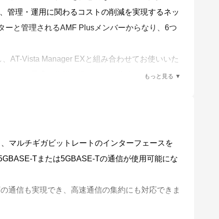
、管理・運用に関わるコストの削減を実現するネッ
スターと管理されるAMF Plusメンバーからなり、6つ
-Vista Manager EXと組み合わせてお使いいた
ワークを最適な状態に保ちます。蓄積したデータを
業に落とし込むことができます。
る、マルチギガビットレートのインターフェースを
認識を行います。
ASE-Tまたは5GBASE-Tの通信が使用可能にな
）、AMF Plusメンバー故障時における交換機器の
-Tの通信も実現でき、高速通信の集約にも対応できま
ファームウェアの一括アップグレードや設定変更、一