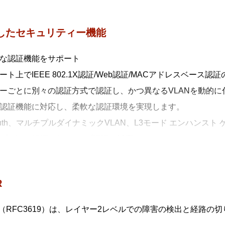
40LシリーズはAMF Plusメンバー（エッジノード）装置※1
ション・スイッチとしての利用など、AMF Plusマスター装置と
したセキュリティー機能
化および統合管理が可能となります。ネットワークディストリ
な認証機能をサポート
理・運用コストの最適化を実現します。
ート上でIEEE 802.1X認証/Web認証/MACアドレスベース認
ーごとに別々の認証方式で認証し、かつ異なるVLANを動的に
AMF Plusメンバー（エッジノード）はAMF仮想リンクには対応
認証機能に対応し、柔軟な認証環境を実現します。
MF Plusリンク1本に限定されます。
i-Auth、マルチプルダイナミックVLAN、L3モード エンハンスト ゲス
プトWeb認証、2ステップ認証に対応
多様なセキュリティー機能の搭載
容を暗号化し、安全なリモートアクセス環境を実現するSSH
R
便性・運用性を両立するSNMPv3の暗号化・認証機能など、
ートセキュリティー、SSH（Secure Shell）、DHCPスヌー
R（RFC3619）は、レイヤー2レベルでの障害の検出と経路の
IUS/TACACS+認証）に対応