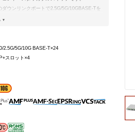
ビゲーション
視
システム構成アシスト
クラ
ダウンリンクポートで2.5G/5G/10GBASE-Tを
Platf
トしており、カテゴリー5eケーブルのまま配線
セキュ
他
替えなしで最大5GBASE-T通信を実現し、さら
SAS
連資料・証明書など
リー6以上のケーブルを使用すれば10GBASE-
速通信を実現します。
オフ
0/2.5G/5G/10G BASE-T×24
証
FP+スロット×4
光回
品・サービス連携 企業一覧
製品
了予定製品／販売終了製品