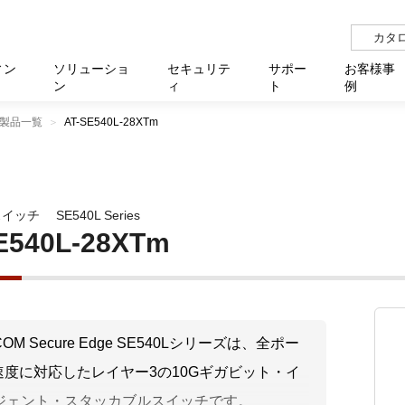
カタ
ィン
ソリューショ
セキュリテ
サポー
お客様事
ン
ィ
ト
例
製品一覧
AT-SE540L-28XTm
らせ
サー
イベ
N
リューション Allied SecureWAN
せ
福祉
報
用
アプリケ
製造業
国内事
中途採
医療
よく
化
ィ対策・支援 Net.CyberSecurity
覧
・自治体
オフラ
企業
グルー
自治
障害
チ
お知らせ
無線LAN
セミ
導入支
スイッチ
SE540L Series
クラウド
理
et.Monitor
アル・ファームウェア
等学校
認定
イベン
ダイバ
小中
オン
運用支援
／ルーター
ネットワーク管理
E540L-28XTm
Platfor
ド管理
ト対象バージョン一覧
全活動
マルチ
大学
業務代行
リティ
メディアコンバーター
ー仮想化
製造
製品保
ミック製品
パートナー製品
センター
企業
統合管
eCOM Secure Edge SE540Lシリーズは、全ポー
を探す
G速度に対応したレイヤー3の10Gギガビット・イ
策
教育・
ジェント・スタッカブルスイッチです。