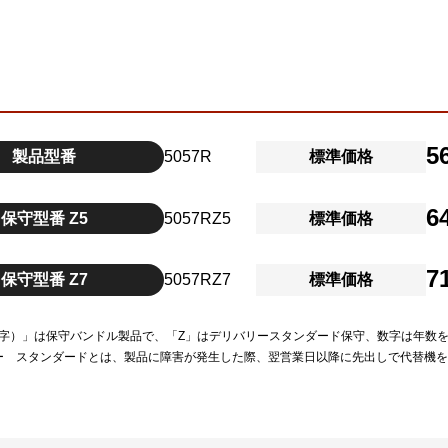
5
製品型番
5057R
標準価格
6
保守型番 Z5
5057RZ5
標準価格
7
保守型番 Z7
5057RZ7
標準価格
（数字）」は保守バンドル製品で、「Z」はデリバリースタンダード保守、数字は年数
ー スタンダードとは、製品に障害が発生した際、翌営業日以降に先出しで代替機