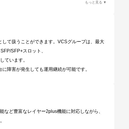
ワークの構築が可能です。
ンバーの自動復旧にも対応します（ネイバーリカバリ
として扱うことができます。VCSグループは、最大
FP/SFP+スロット、
ークに対応します。
に対応しています。
ことにより収集・分析されたネットワーク全体の情報を俯瞰的に
台に障害が発生しても運用継続が可能です。
な状態に保ちます。
ズから機器を入れ替えるだけで自動的に設定が移行で
で実現でき、アップグレードに必要な工数を大幅に
など豊富なレイヤー2plus機能に対応しながら、
替えに対応しています。
す。