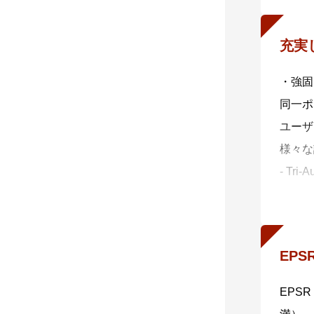
SE5
ビュー
充実
の仮想
・強固
せ、管
同一ポ
ユーザ
※1 
様々な
続がA
- Tr
ターセ
・多種
通信内
EPS
性と利
- ポ
EPS
（RAD