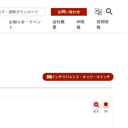
ログ・資料ダウンロード
お問い合わせ
お知らせ・イベン
会社概
IR情
採用情
ト
要
報
報
ビス
ント
ーション連携 AMF-SEC
業所一覧
用
機関向け
あるご質問 / お困りのときに
インバックアップ
プ会社一覧
体向け
発生時に必要な情報
ナー
展示会・学会
援 Net.Pro
型インシデントレスポンス訓練基盤 NetQuest
ト
ーシティ推進
高・教育委員会向け
サイトサービス契約中のお客様へ
 Net.Monitor
m
インテリジェント・エッジ・スイッチ
ステークホルダー方針
向け
 Net.Assist
業向け
守 Net.Cover
向け
理 Net.AMF
拡大
拡大
3D
3D
研修 Net.Campus