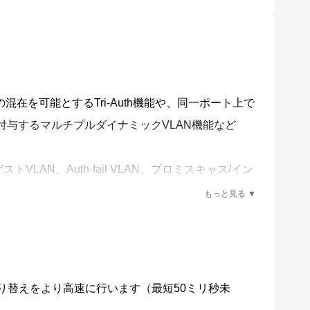
に対応しており、VCS構成で冗長性を高めたディストリ
の組み合わせによりAMF Plusによるネットワーク
ビューションからエッジの管理性を飛躍的に向上さ
証の混在を可能とするTri-Auth機能や、同一ポート上で
付与するマルチプルダイナミックVLAN機能など
していません。また、AMF Plusネットワークへの接
トVLAN、Auth-fail VLAN、プロミスキャス/イン
や、ネットワークの集中管理・運用面においても安全
様々なセキュリティー機能をサポートしています。
ピング、SNMPv3、ユーザー認証データベース
切り替えをより高速に行います（最短50ミリ秒未