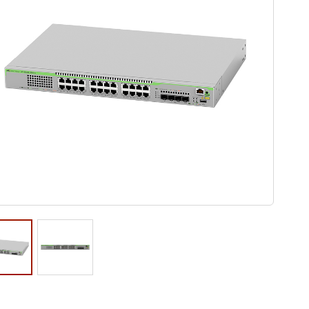
ウド型インシデントレスポンス訓練基盤 NetQuest
orm
リティ対策・支援 Net.CyberSecurity
Eソリューション Allied SecureWAN
ラインバックアップ
線 アライド光
サブスクリプション