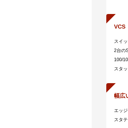
・非A
※2 N
非AM
さらに
VC
ー、シ
スイッ
・分散
2台の
AMF
100/
さらに
スタッ
可視化
・AM
SE5
幅広
きます
削減し
エッジ
本シリ
スタテ