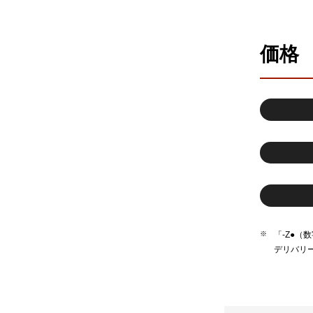
価格
「-Z●
デリバリ