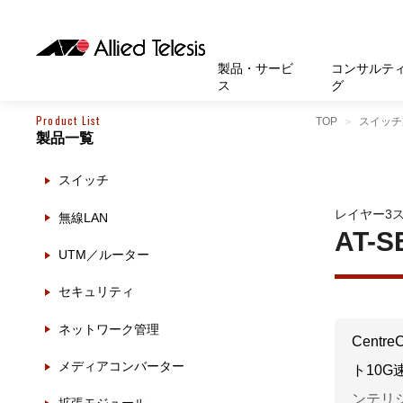
製品・サービ
コンサルテ
ス
グ
Product List
TOP
スイッチ
製品一覧
製品
お知
無線LA
SASEソ
お知ら
医療・
基本情
新卒採
製品・サービス
ソリューション
セキュリティ
サポート
お客様事例
お知らせ・イベント
会社概要
採用情報
スイッチ
帯域強
セキュリテ
規約一
官公庁
沿革
スイッ
重要な
トップページへ
トップページへ
トップページへ
トップページへ
トップページへ
トップページへ
レイヤー3
無線LAN
運用管
運用支援 N
マニュ
小中高
受賞・
UTM
AT-S
UTM／ルーター
クラウ
サポー
大学
環境保
セキュ
セキュリティ
サーバ
アカデ
ネットワーク管理
データ
Centr
製品
メディアコンバーター
ト10
BCP対
ンテリ