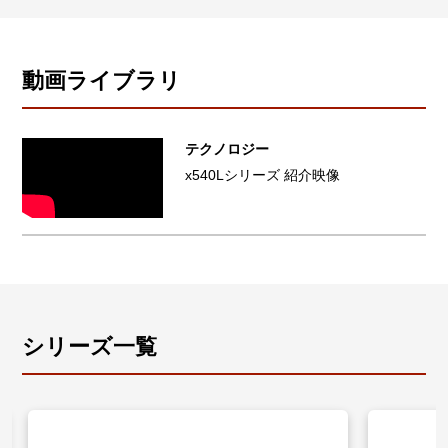
スイッチとして動作し、例えばファイアウォールと連
渉の影響を軽減します。
携するとファイアウォールが検知した被疑情報をもと
標準では5台までの無線APを管理できます。無線LAN
に、該当する被疑端末が接続されているスイッチのポ
コントローラーライセンスにより、最大105台※3まで
ートを自動的に遮断することで被疑端末の隔離ができ
動画ライブラリ
管理台数を拡張可能です。
ます。これによりIoT端末などでのLAN内の二次感染を
防ぐことが可能です。
x540LシリーズはWeb GUIから有線・無線LANの統合
テクノロジー
管理が可能なVista Manager miniに標準で対応、管理
※5 サポートするSDN/OpenFlowコントローラーは、
x540Lシリーズ 紹介映像
者のスキルレベルを問わない、直感的なネットワーク
AMF-SECコントローラー（AT-SESC/AMF Security）
管理を容易に実現します。
です。また、構成によって最低限必要なライセンスが
異なります。AMF-SECコントローラー、および連携可
※1 1年、5年、7年の利用期限付きライセンスをご購
能なアプリケーションについては、弊社ホームページ
入いただけます。AMF Plus機能はネットワーク構築に
にてご確認ください。
もご利用可能です。そのため、利用期限5年間および7
年間のライセンスは構築・検証用の期間1年間を考慮
し、5年間のライセンスは合計5年間の期限付きライセ
シリーズ一覧
ンスとして、7年間のライセンスは合計7年間の期限付
きライセンスとして提供しております。
※2 アニュアルライセンスが設定された機器が故障し
た場合または何らかの理由で交換する際に、機器本体