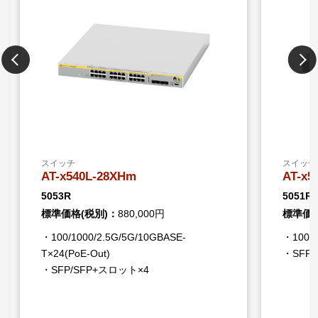
の保証期間内または有償保守サポートサービス契約期
間内でかつライセンスの利用期限内であることを条件
に、ライセンス再発行を弊社にて行います。
このとき、必要な情報を確認させていただくと共に、
ライセンスの設定作業はお客様作業とします。
ライセンスの利用期限が機器本体の製品保証期間を超
える場合は、有償サポートサービスへの加入をお勧め
します。
※3 AMF Plusマスターライセンスと無線LANコントロ
ーラーライセンスを併用する場合は、2つのライセン
スイッチ
スイッチ
スによる管理可能数の合計が最大100となります（無
AT-x540L-28XHm
AT-x5
線APの標準サポート5台分は除く）
5053R
5051R
標準価格(税別)：
880,000円
標準価格
・100/1000/2.5G/5G/10GBASE-
・100/1
T×24(PoE-Out)
・SFP
・SFP/SFP+スロット×4