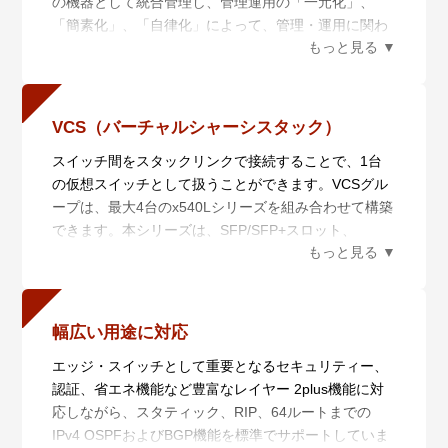
の機器として統合管理し、管理運用の「一元化」、
「簡素化」、「自律化」によって、管理・運用に関わ
るコストの削減を実現するネットワーク仮想化機能で
す。AMF Plusは統合管理を行うAMF Plusマスターと
管理されるAMF Plusメンバーからなり、6つの機能に
よりネットワークの統合管理を行います。
VCS（バーチャルシャーシスタック）
また、AMF Plusは日々ネットワークの状態を収集分析
スイッチ間をスタックリンクで接続することで、1台
によって学習し、AT-Vista Manager EXと組み合わせ
の仮想スイッチとして扱うことができます。VCSグル
てお使いいただくことで、あらかじめ定義されたポリ
ープは、最大4台のx540Lシリーズを組み合わせて構築
シーを用いて自動的にネットワークを最適な状態に保
できます。本シリーズは、SFP/SFP+スロット、
ちます。蓄積したデータを数値化することにより、担
100/1000/2.5G/5G/10GBASE-Tポートのいずれかを用
当者の経験で行われていた業務を平易な作業に落とし
いたVCSに対応しています。
込むことができます。
スタック接続されたスイッチは各種情報を同期してい
・一元管理（セントライズドマネージメント）
るため、仮に1台に障害が発生しても運用継続が可能
AMF Plusマスターから多数のAMF Plusメンバーを一
幅広い用途に対応
です。
元管理します。
エッジ・スイッチとして重要となるセキュリティー、
LD-VCS（ロングディスタンス－バーチャルシャーシ
・自動構築（オートレジリエントコネクション）
認証、省エネ機能など豊富なレイヤー 2plus機能に対
スタック）にも対応し、長距離スタッキングが可能で
AMF Plusネットワークの自動構築およびAMF Plusメ
応しながら、スタティック、RIP、64ルートまでの
す。これにより、離れたロケーションにあるスイッチ
ンバーの自動認識を行います。
IPv4 OSPFおよびBGP機能を標準でサポートしていま
を仮想的に1台のスイッチ化し、シンプルかつ冗長性
・自動復旧（スマートプロビジョニング）