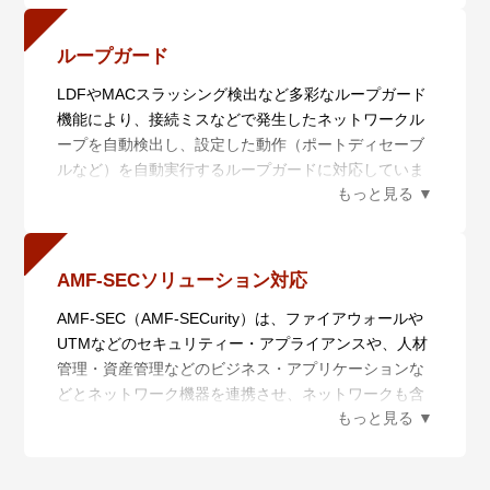
・AMF Plusを用いた簡単マイグレーション
の暗号化・認証機能など、様々なセキュリティー機能
x540Lシリーズはスマートプロビジョニングにより、
をサポートしています。
先行シリーズから機器を入れ替えるだけで自動的に設
ループガード
- ポートセキュリティー、SSH（Secure Shell）、
定が移行できます。本機能により、ネットワークのア
LDFやMACスラッシング検出など多彩なループガード
DHCPスヌーピング、SNMPv3、ユーザー認証データ
ップグレードをゼロタッチで実現でき、アップグレー
機能により、接続ミスなどで発生したネットワークル
ベース（RADIUS/TACACS+認証）に対応
ドに必要な工数を大幅に削減します。
ープを自動検出し、設定した動作（ポートディセーブ
本シリーズではx510L/x530L/x550シリーズからの入れ
ルなど）を自動実行するループガードに対応していま
替えに対応しています。
す。LEDの点滅で視覚的に表示されるため、該当ポー
トを容易に特定することができます。
x540Lシリーズはアニュアルライセンス※1 ※2を導入
することで、以下の機能をそれぞれ有効にできます。
AMF-SECソリューション対応
- AMF Plusマスター機能
標準では2メンバーまでの管理、AMF Plusマスターラ
AMF-SEC（AMF-SECurity）は、ファイアウォールや
イセンス導入により最大100メンバー※3を管理できま
UTMなどのセキュリティー・アプライアンスや、人材
す。
管理・資産管理などのビジネス・アプリケーションな
- 無線LANコントローラー機能
どとネットワーク機器を連携させ、ネットワークも含
無線APの一元管理により、無線LANの運用を効率化す
めたITシステムの設定変更やセキュリティー管理を自
るだけでなく、管理下無線APの使用チャンネルや送信
動化するソリューションです。
出力を、周囲の環境変化に応じて自律的に調整する
本製品は、AMF-SECソリューションにおけるエッジ・
AWC（Autonomous Wave Control）によって、電波干