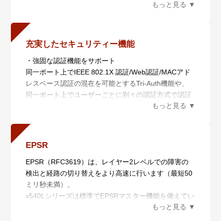
す。
に優れたネットワークコアの提供が可能となります。
AMF Plusメンバー設置時の自動設定（ゼロタッチイン
また、プレミアムライセンス（AT-x540L-FL01（別
ストレーション）、AMF Plusメンバー故障時における
売））※6により65ルート以上のIPv4 OSPFおよび
交換機器の自動復旧（オートリカバリー）、複数AMF
BGPルーティング、IPv6のダイナミックルーティング
Plusメンバーに対するファームウェアの一括アップグ
充実したセキュリティー機能
やマルチキャストルーティング、さらにVRF-Liteな
レードや設定変更、一括バックアップを行います。
・強固な認証機能をサポート
ど、ディストリビューション・スイッチで重要となる
・非AMF Plus装置対応（ワイドエリアバーチャルリン
同一ポート上でIEEE 802.1X 認証/Web認証/MACアド
機能が使用できるため、幅広い要件へ柔軟に対応可能
ク）
レスベース認証の混在を可能とするTri-Auth機能や、
です。
非AMF Plus装置の混在や広域商用回線を介したAMF
同一ポート上でユーザーごとに別々の認証方式で認証
さらに、MACsec※7によるイーサネット通信の暗号化
Plusネットワークの構築が可能です。
し、かつ異なるVLANを動的に付与するマルチプルダ
により、より強力なセキュリティーインフラの構築が
さらに、広域商用回線を介して本機能を利用している
イナミックVLAN機能など様々な認証機能に対応し、
可能となります
AMF Plusメンバーの自動復旧にも対応します（ネイバ
柔軟な認証環境を実現します。
ーリカバリー、シングルノードリカバリー）。
- Tri-Auth、マルチプルダイナミックVLAN、L3モード
※4 VCS構成でフィーチャーライセンスの各機能を利
・分散マスター処理（AMF Plusコントローラー）
EPSR
エンハンスト ゲストVLAN、Auth-fail VLAN、プロミス
用する場合は、VCSマスターおよびVCSスレーブの双
AMF Plusマスターの分散配置と統合管理により、大規
EPSR（RFC3619）は、レイヤー2レベルでの障害の
キャス/インターセプトWeb認証、2ステップ認証に対
方に同一のフィーチャーライセンスが必要です。
模ネットワークに対応します。
検出と経路の切り替えをより高速に行います（最短50
応
※7 MACsecの利用にはAT-x540L-MS-PY-2026が必
さらに、AMF PlusとAT-Vista Manager EXと連携させ
ミリ秒未満）。
・多種多様なセキュリティー機能の搭載
要、対応機種はAT-x540L-28XHmでポート1 ～ 24のみ
ることにより収集・分析されたネットワーク全体の情
x540Lシリーズは標準でEPSRマスター機能を備えてい
通信内容を暗号化し、安全なリモートアクセス環境を
対応です。
報を俯瞰的に可視化し、ネットワーク管理者の意図に
るため、リング構成での機器・回線冗長を実現可能で
実現するSSHや、ネットワークの集中管理・運用面に
基づいてネットワークを最適な状態に保ちます。
す。
おいても安全性と利便性・運用性を両立するSNMPv3