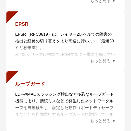
し、かつ異なるVLANを動的に付与するマルチプルダ
により、より強力なセキュリティーインフラの構築が
基づいてネットワークを最適な状態に保ちます。
イナミックVLAN機能など様々な認証機能に対応し、
可能となります
・AMF Plusを用いた簡単マイグレーション
柔軟な認証環境を実現します。
x540Lシリーズはスマートプロビジョニングにより、
- Tri-Auth、マルチプルダイナミックVLAN、L3モード
※4 VCS構成でフィーチャーライセンスの各機能を利
先行シリーズから機器を入れ替えるだけで自動的に設
EPSR
エンハンスト ゲストVLAN、Auth-fail VLAN、プロミス
用する場合は、VCSマスターおよびVCSスレーブの双
定が移行できます。本機能により、ネットワークのア
EPSR（RFC3619）は、レイヤー2レベルでの障害の
キャス/インターセプトWeb認証、2ステップ認証に対
方に同一のフィーチャーライセンスが必要です。
ップグレードをゼロタッチで実現でき、アップグレー
検出と経路の切り替えをより高速に行います（最短50
応
※7 MACsecの利用にはAT-x540L-MS-PY-2026が必
ドに必要な工数を大幅に削減します。
ミリ秒未満）。
・多種多様なセキュリティー機能の搭載
要、対応機種はAT-x540L-28XHmでポート1 ～ 24のみ
本シリーズではx510L/x530L/x550シリーズからの入れ
x540Lシリーズは標準でEPSRマスター機能を備えてい
通信内容を暗号化し、安全なリモートアクセス環境を
対応です。
替えに対応しています。
るため、リング構成での機器・回線冗長を実現可能で
実現するSSHや、ネットワークの集中管理・運用面に
す。
おいても安全性と利便性・運用性を両立するSNMPv3
x540Lシリーズはアニュアルライセンス※1 ※2を導入
の暗号化・認証機能など、様々なセキュリティー機能
することで、以下の機能をそれぞれ有効にできます。
をサポートしています。
ループガード
- AMF Plusマスター機能
- ポートセキュリティー、SSH（Secure Shell）、
標準では2メンバーまでの管理、AMF Plusマスターラ
LDFやMACスラッシング検出など多彩なループガード
DHCPスヌーピング、SNMPv3、ユーザー認証データ
イセンス導入により最大100メンバー※3を管理できま
機能により、接続ミスなどで発生したネットワークル
ベース（RADIUS/TACACS+認証）に対応
す。
ープを自動検出し、設定した動作（ポートディセーブ
- 無線LANコントローラー機能
ルなど）を自動実行するループガードに対応していま
無線APの一元管理により、無線LANの運用を効率化す
す。LEDの点滅で視覚的に表示されるため、該当ポー
るだけでなく、管理下無線APの使用チャンネルや送信
トを容易に特定することができます。