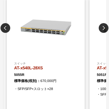
た場合または何らかの理由で交換する際に、機器本体
の保証期間内または有償保守サポートサービス契約期
間内でかつライセンスの利用期限内であることを条件
に、ライセンス再発行を弊社にて行います。
このとき、必要な情報を確認させていただくと共に、
ライセンスの設定作業はお客様作業とします。
ライセンスの利用期限が機器本体の製品保証期間を超
える場合は、有償サポートサービスへの加入をお勧め
します。
※3 AMF Plusマスターライセンスと無線LANコントロ
ーラーライセンスを併用する場合は、2つのライセン
スイッチ
スイッチ
スによる管理可能数の合計が最大100となります（無
AT-x540L-28XS
AT-x5
線APの標準サポート5台分は除く）
5055R
5051R
標準価格(税別)：
670,000円
標準価格
・SFP/SFP+スロット×28
・100/1
・SFP