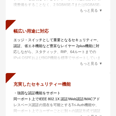
境整備をすることなく、2.5GBASE-Tまたは5GBASE-
を仮想的に1台のスイッチ化し、シンプルかつ冗長性
・自動復旧（スマートプロビジョニング）
Tの通信が使用可能になります。
に優れたネットワークコアの提供が可能となります。
AMF Plusメンバー設置時の自動設定（ゼロタッチイン
さらにカテゴリー6/6Aのクラスのケーブルを使用する
ストレーション）、AMF Plusメンバー故障時における
と10GBASE-Tの通信も実現でき、高速通信の集約にも
交換機器の自動復旧（オートリカバリー）、複数AMF
対応できます。
Plusメンバーに対するファームウェアの一括アップグ
幅広い用途に対応
レードや設定変更、一括バックアップを行います。
エッジ・スイッチとして重要となるセキュリティー、
※4 Non-PoEモデル、PoE++モデルのみ
・非AMF Plus装置対応（ワイドエリアバーチャルリン
認証、省エネ機能など豊富なレイヤー 2plus機能に対
ク）
応しながら、スタティック、RIP、64ルートまでの
非AMF Plus装置の混在や広域商用回線を介したAMF
IPv4 OSPFおよびBGP機能を標準でサポートしていま
Plusネットワークの構築が可能です。
す。
さらに、広域商用回線を介して本機能を利用している
また、プレミアムライセンス（AT-x540L-FL01（別
AMF Plusメンバーの自動復旧にも対応します（ネイバ
売））※6により65ルート以上のIPv4 OSPFおよび
ーリカバリー、シングルノードリカバリー）。
BGPルーティング、IPv6のダイナミックルーティング
・分散マスター処理（AMF Plusコントローラー）
充実したセキュリティー機能
やマルチキャストルーティング、さらにVRF-Liteな
AMF Plusマスターの分散配置と統合管理により、大規
・強固な認証機能をサポート
ど、ディストリビューション・スイッチで重要となる
模ネットワークに対応します。
同一ポート上でIEEE 802.1X 認証/Web認証/MACアド
機能が使用できるため、幅広い要件へ柔軟に対応可能
さらに、AMF PlusとAT-Vista Manager EXと連携させ
レスベース認証の混在を可能とするTri-Auth機能や、
です。
ることにより収集・分析されたネットワーク全体の情
同一ポート上でユーザーごとに別々の認証方式で認証
さらに、MACsec※7によるイーサネット通信の暗号化
報を俯瞰的に可視化し、ネットワーク管理者の意図に