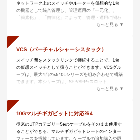
ネットワーク上のスイッチやルーターを仮想的な1台
の機器として統合管理し、管理運用の「一元化」、
「簡素化」、「自律化」によって、管理・運用に関わ
るコストの削減を実現するネットワーク仮想化機能で
す。AMF Plusは統合管理を行うAMF Plusマスターと
管理されるAMF Plusメンバーからなり、6つの機能に
よりネットワークの統合管理を行います。
VCS（バーチャルシャーシスタック）
また、AMF Plusは日々ネットワークの状態を収集分析
スイッチ間をスタックリンクで接続することで、1台
によって学習し、AT-Vista Manager EXと組み合わせ
の仮想スイッチとして扱うことができます。VCSグル
てお使いいただくことで、あらかじめ定義されたポリ
ープは、最大4台のx540Lシリーズを組み合わせて構築
シーを用いて自動的にネットワークを最適な状態に保
できます。本シリーズは、SFP/SFP+スロット、
ちます。蓄積したデータを数値化することにより、担
100/1000/2.5G/5G/10GBASE-Tポートのいずれかを用
当者の経験で行われていた業務を平易な作業に落とし
いたVCSに対応しています。
込むことができます。
スタック接続されたスイッチは各種情報を同期してい
・一元管理（セントライズドマネージメント）
るため、仮に1台に障害が発生しても運用継続が可能
AMF Plusマスターから多数のAMF Plusメンバーを一
10Gマルチギガビットに対応※4
です。
元管理します。
従来のUTPカテゴリー5eのケーブルをそのまま使用す
LD-VCS（ロングディスタンス－バーチャルシャーシ
・自動構築（オートレジリエントコネクション）
ることができる、マルチギガビットレートのインター
スタック）にも対応し、長距離スタッキングが可能で
AMF Plusネットワークの自動構築およびAMF Plusメ
フェースを搭載しています。ケーブルの追加購入や環
す。これにより、離れたロケーションにあるスイッチ
ンバーの自動認識を行います。