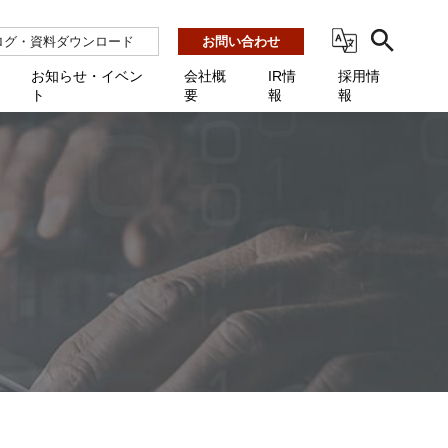
ログ・資料ダウンロード
お問い合わせ
お知らせ・イベン
会社概
IR情
採用情
ト
要
報
報
ビス
ント
ーション連携 AMF-SEC
業所一覧
用
機関向け
あるご質問 / お困りのときに
インバックアップ
プ会社一覧
体向け
発生時に必要な情報
ナー
展示会・学会
援 Net.Pro
型インシデントレスポンス訓練基盤 NetQuest
ト
ーシティ推進
高・教育委員会向け
サイトサービス契約中のお客様へ
 Net.Monitor
m
ステークホルダー方針
向け
 Net.Assist
業向け
守 Net.Cover
向け
理 Net.AMF
研修 Net.Campus