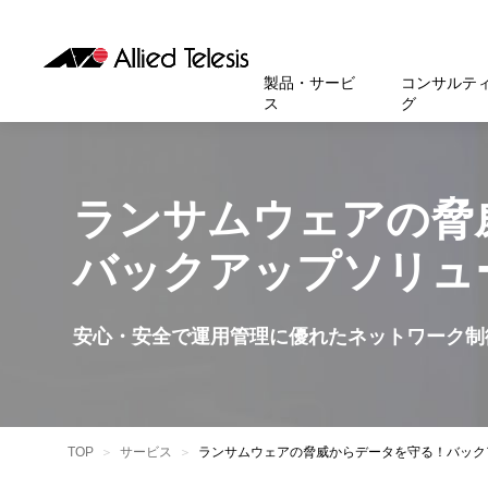
製品・サービ
コンサルテ
ス
グ
製品
お知
無線LA
SASEソ
お知ら
医療・
基本情
新卒採
製品・サービス
ソリューション
セキュリティ
サポート
お客様事例
お知らせ・イベント
会社概要
採用情報
ランサムウェアの脅
帯域強
セキュリテ
規約一
官公庁
沿革
スイッ
重要な
トップページへ
トップページへ
トップページへ
トップページへ
トップページへ
トップページへ
バックアップソリュ
運用管
運用支援 N
マニュ
小中高
受賞・
UTM
クラウ
サポー
大学
環境保
セキュ
安心・安全で運用管理に優れたネットワーク制
サーバ
アカデ
データ
製品
BCP対
TOP
サービス
ランサムウェアの脅威からデータを守る！バック