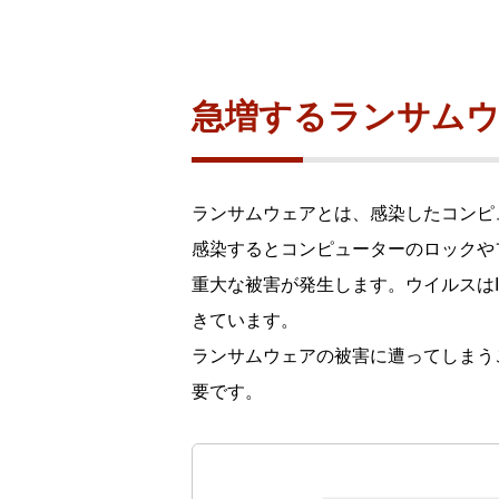
製品ナ
映像監
その
急増するランサム
製品関
動作検
ランサムウェアとは、感染したコンピ
他社製
感染するとコンピューターのロックや
販売終
重大な被害が発生します。ウイルスは
きています。
ランサムウェアの被害に遭ってしまう
要です。