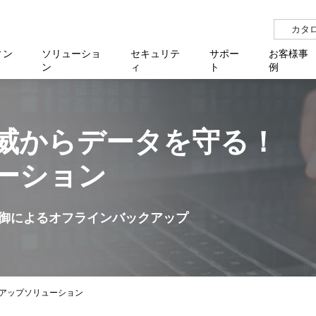
カタ
ィン
ソリューショ
セキュリテ
サポー
お客様事
ン
ィ
ト
例
らせ
サー
イベ
N
リューション Allied SecureWAN
せ
福祉
報
用
アプリケ
製造業
国内事
中途採
医療
よく
威からデータを守る！
化
ィ対策・支援 Net.CyberSecurity
覧
・自治体
オフラ
企業
グルー
自治
障害
チ
お知らせ
無線LAN
セミ
導入支
ーション
クラウド
理
et.Monitor
アル・ファームウェア
等学校
認定
イベン
ダイバ
小中
オン
運用支援
／ルーター
ネットワーク管理
Platfor
ド管理
ト対象バージョン一覧
全活動
マルチ
大学
業務代行
リティ
メディアコンバーター
御によるオフラインバックアップ
ー仮想化
製造
製品保
ミック製品
パートナー製品
センター
企業
統合管
を探す
策
教育・
アップソリューション