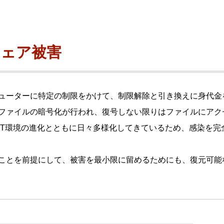
ビゲーション
視
システム構成アシスト
クラ
Platf
セキュ
他
ウェア被害
SAS
連資料・証明書など
オフ
証
ューターに特定の制限をかけて、制限解除と引き換えに身代金
光回
品・サービス連携 企業一覧
ファイルの暗号化が行われ、復号しない限りはファイルにアク
製品
了予定製品／販売終了製品
IT環境の進化とともに日々多様化してきているため、感染を完
ことを前提にして、被害を最小限に留めるためにも、復元可能