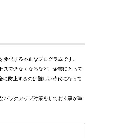
ウド型インシデントレスポンス訓練基盤 NetQuest
orm
リティ対策・支援 Net.CyberSecurity
Eソリューション Allied SecureWAN
ラインバックアップ
を要求する不正なプログラムです。
線 アライド光
セスできなくなるなど、企業にとって
サブスクリプション
全に防止するのは難しい時代になって
なバックアップ対策をしておく事が重