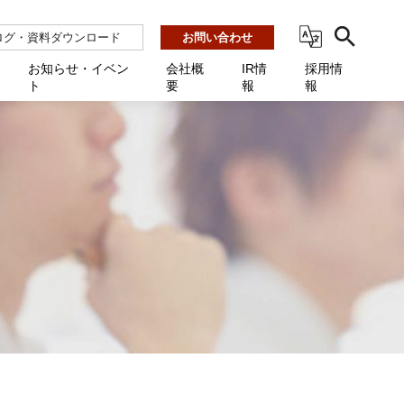
ログ・資料ダウンロード
お問い合わせ
お知らせ・イベン
会社概
IR情
採用情
ト
要
報
報
ビス
ント
ーション連携 AMF-SEC
業所一覧
用
機関向け
あるご質問 / お困りのときに
インバックアップ
プ会社一覧
体向け
発生時に必要な情報
ナー
展示会・学会
援 Net.Pro
型インシデントレスポンス訓練基盤 NetQuest
ト
ーシティ推進
高・教育委員会向け
サイトサービス契約中のお客様へ
 Net.Monitor
m
ステークホルダー方針
向け
 Net.Assist
業向け
守 Net.Cover
向け
理 Net.AMF
研修 Net.Campus