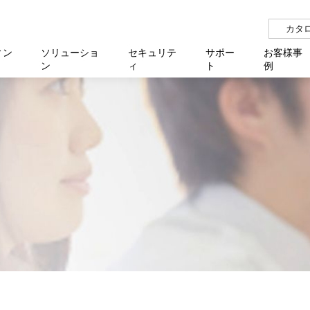
カタ
ィン
ソリューショ
セキュリテ
サポー
お客様事
ン
ィ
ト
例
らせ
サー
イベ
N
リューション Allied SecureWAN
せ
福祉
報
用
アプリケ
製造業
国内事
中途採
医療
よく
化
ィ対策・支援 Net.CyberSecurity
覧
・自治体
オフラ
企業
グルー
自治
障害
チ
お知らせ
無線LAN
セミ
導入支
クラウド
理
et.Monitor
アル・ファームウェア
等学校
認定
イベン
ダイバ
小中
オン
運用支援
／ルーター
ネットワーク管理
Platfor
ド管理
ト対象バージョン一覧
全活動
マルチ
大学
業務代行
リティ
メディアコンバーター
ー仮想化
製造
製品保
ミック製品
パートナー製品
センター
企業
統合管
を探す
策
教育・