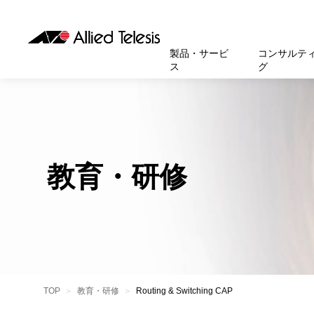
製品・サービ
コンサルテ
ス
グ
製品
お知
無線LA
SASEソ
お知ら
医療・
基本情
新卒採
製品・サービス
ソリューション
セキュリティ
サポート
お客様事例
お知らせ・イベント
会社概要
採用情報
帯域強
セキュリテ
規約一
官公庁
沿革
スイッ
重要な
トップページへ
トップページへ
トップページへ
トップページへ
トップページへ
トップページへ
教育・研修
運用管
運用支援 N
マニュ
小中高
受賞・
UTM
クラウ
サポー
大学
環境保
セキュ
サーバ
アカデ
データ
製品
BCP対
TOP
教育・研修
Routing & Switching CAP