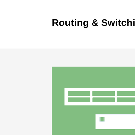
製品ナ
映像監
Routing & Switch
その
製品関
動作検
他社製
販売終