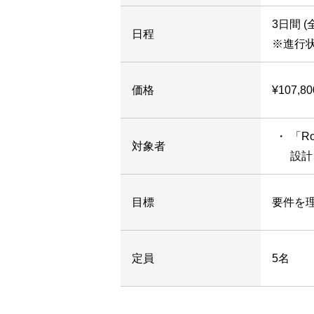
3日間 (全
日程
※進行
価格
¥107,8
「R
対象者
設計
目標
要件を
定員
5名