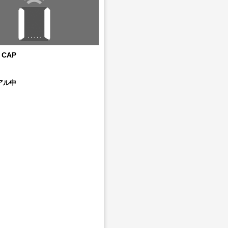
s CAP
アル中