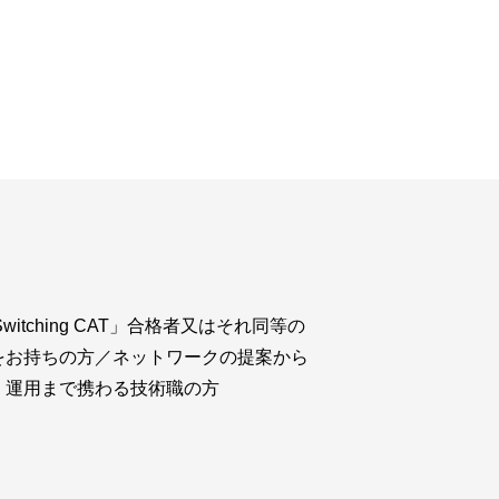
ウド型インシデントレスポンス訓練基盤 NetQuest
orm
リティ対策・支援 Net.CyberSecurity
Eソリューション Allied SecureWAN
ラインバックアップ
線 アライド光
サブスクリプション
&Switching CAT」合格者又はそれ同等の
をお持ちの方／ネットワークの提案から
、運用まで携わる技術職の方