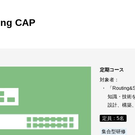
ビゲーション
視
システム構成アシスト
クラ
Platf
ing CAP
セキュ
他
SAS
連資料・証明書など
オフ
証
光回
品・サービス連携 企業一覧
定期コース
製品
了予定製品／販売終了製品
対象者：
「Routing
知識・技術
設計、構築
定員：5名
集合型研修