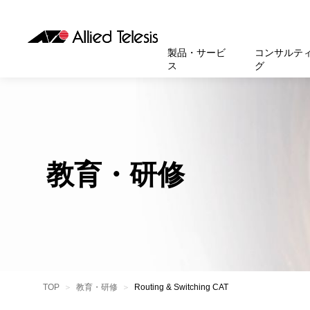
製品・サービ
コンサルテ
ス
グ
製品
お知
無線LA
SASEソ
お知ら
医療・
基本情
新卒採
製品・サービス
ソリューション
セキュリティ
サポート
お客様事例
お知らせ・イベント
会社概要
採用情報
帯域強
セキュリテ
規約一
官公庁
沿革
スイッ
重要な
トップページへ
トップページへ
トップページへ
トップページへ
トップページへ
トップページへ
教育・研修
運用管
運用支援 N
マニュ
小中高
受賞・
UTM
クラウ
サポー
大学
環境保
セキュ
サーバ
アカデ
データ
製品
BCP対
TOP
教育・研修
Routing & Switching CAT