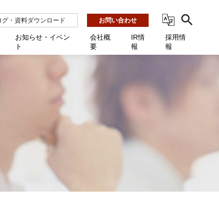
ログ・資料ダウンロード
お問い合わせ
お知らせ・イベン
会社概
IR情
採用情
ト
要
報
報
ビス
ント
ーション連携 AMF-SEC
業所一覧
用
機関向け
あるご質問 / お困りのときに
インバックアップ
プ会社一覧
体向け
発生時に必要な情報
ナー
展示会・学会
援 Net.Pro
型インシデントレスポンス訓練基盤 NetQuest
ト
ーシティ推進
高・教育委員会向け
サイトサービス契約中のお客様へ
 Net.Monitor
m
ステークホルダー方針
向け
 Net.Assist
業向け
守 Net.Cover
向け
理 Net.AMF
研修 Net.Campus