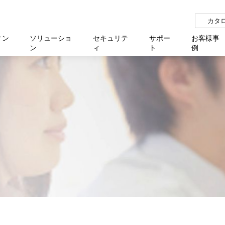
カタ
ィン
ソリューショ
セキュリテ
サポー
お客様事
ン
ィ
ト
例
らせ
サー
イベ
N
リューション Allied SecureWAN
せ
福祉
報
用
アプリケ
製造業
国内事
中途採
医療
よく
化
ィ対策・支援 Net.CyberSecurity
覧
・自治体
オフラ
企業
グルー
自治
障害
チ
お知らせ
無線LAN
セミ
導入支
クラウド
理
et.Monitor
アル・ファームウェア
等学校
認定
イベン
ダイバ
小中
オン
運用支援
／ルーター
ネットワーク管理
Platfor
ド管理
ト対象バージョン一覧
全活動
マルチ
大学
業務代行
リティ
メディアコンバーター
ー仮想化
製造
製品保
ミック製品
パートナー製品
センター
企業
統合管
を探す
策
教育・