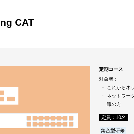
ビゲーション
視
システム構成アシスト
クラ
Platf
ing CAT
セキュ
他
SAS
連資料・証明書など
オフ
証
光回
品・サービス連携 企業一覧
定期コース
製品
了予定製品／販売終了製品
対象者：
これからネ
ネットワー
職の方
定員：10名
集合型研修