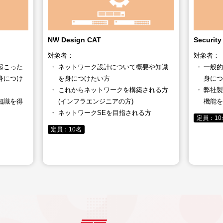
NW Design CAT
Security
対象者：
対象者：
起こった
ネットワーク設計について概要や知識
一般
身につけ
を身につけたい方
身に
これからネットワークを構築される方
弊社
知識を得
(インフラエンジニアの方)
機能
ネットワークSEを目指される方
定員：10
定員：10名