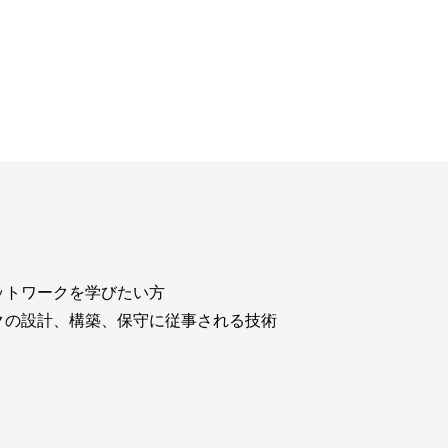
ウド型インシデントレスポンス訓練基盤 NetQuest
orm
リティ対策・支援 Net.CyberSecurity
Eソリューション Allied SecureWAN
ラインバックアップ
線 アライド光
サブスクリプション
ットワークを学びたい方
クの設計、構築、保守に従事される技術