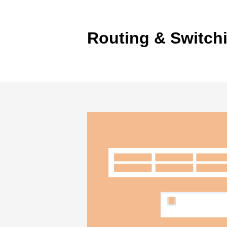
製品ナ
映像監
Routing & Switch
その
製品関
動作検
他社製
販売終