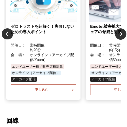
ゼロトラストを紐解く！失敗しない
Emotet被害拡大
ための導入ポイント
ェアの脅威と対策 
開催日：
常時開催
開催日：
常時開催
約20分
約15分
会 場：
オンライン（アーカイブ配
会 場：
オンライ
信/Zoom）
信/Zoom
エンドユーザー様／販売店様対象
エンドユーザー様／販
オンライン（アーカイブ配信）
オンライン（アーカイ
アーカイブ配信
アーカイブ配信
申し込む
申し込
回線