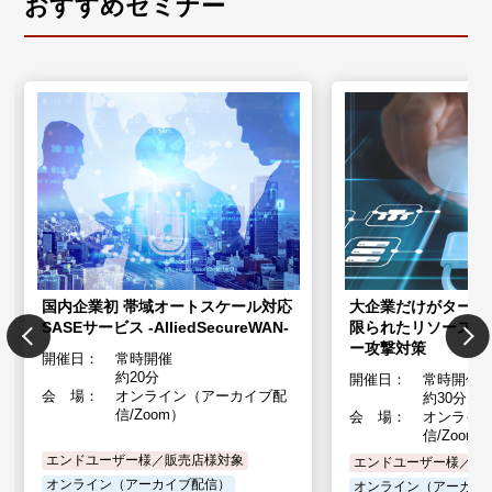
おすすめセミナー
国内企業初 帯域オートスケール対応
大企業だけがターゲ
SASEサービス -AlliedSecureWAN-
限られたリソースで
ー攻撃対策
開催日：
常時開催
約20分
開催日：
常時開催
会 場：
オンライン（アーカイブ配
約30分
信/Zoom）
会 場：
オンライ
信/Zoom
エンドユーザー様／販売店様対象
エンドユーザー様／販
オンライン（アーカイブ配信）
オンライン（アーカイ