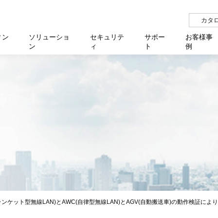
カタ
ィン
ソリューショ
セキュリテ
サポー
お客様事
ン
ィ
ト
例
らせ
サー
イベ
N
リューション Allied SecureWAN
せ
福祉
報
用
アプリケ
製造業
国内事
中途採
医療
よく
化
ィ対策・支援 Net.CyberSecurity
覧
・自治体
オフラ
企業
グルー
自治
障害
チ
お知らせ
無線LAN
セミ
導入支
クラウド
理
et.Monitor
アル・ファームウェア
等学校
認定
イベン
ダイバ
小中
オン
運用支援
／ルーター
ネットワーク管理
Platfor
ド管理
ト対象バージョン一覧
全活動
マルチ
大学
業務代行
リティ
メディアコンバーター
ー仮想化
製造
製品保
ミック製品
パートナー製品
センター
企業
統合管
を探す
策
教育・
ランケット型無線LAN)とAWC(自律型無線LAN)とAGV(自動搬送車)の動作検証