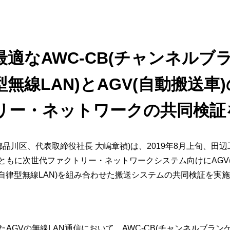
ビゲーション
視
システム構成アシスト
クラ
Platf
セキュ
他
適なAWC-CB(チャンネルブ
SAS
連資料・証明書など
律型無線LAN)とAGV(自動搬送
オフ
証
光回
リー・ネットワークの共同検証
品・サービス連携 企業一覧
製品
了予定製品／販売終了製品
都品川区、代表取締役社長 大嶋章禎)は、2019年8月上旬、
もに次世代ファクトリー・ネットワークシステム向けにAGV(自
C(自律型無線LAN)を組み合わせた搬送システムの共同検証を実
GVの無線LAN通信において、AWC-CB(チャンネルブランケ