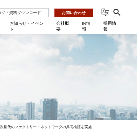
ログ・資料ダウンロード
お問い合わせ
お知らせ・イベン
会社概
IR情
採用情
ト
要
報
報
ビス
ント
ーション連携 AMF-SEC
業所一覧
用
機関向け
あるご質問 / お困りのときに
インバックアップ
プ会社一覧
体向け
発生時に必要な情報
ナー
展示会・学会
援 Net.Pro
型インシデントレスポンス訓練基盤 NetQuest
ト
ーシティ推進
高・教育委員会向け
サイトサービス契約中のお客様へ
 Net.Monitor
m
ステークホルダー方針
向け
 Net.Assist
業向け
守 Net.Cover
向け
理 Net.AMF
研修 Net.Campus
により次世代のファクトリー・ネットワークの共同検証を実施