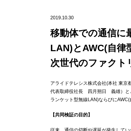
製品ナ
映像監
2019.10.30
その
移動体での通信に最
製品関
LAN)とAWC(自
動作検
次世代のファクト
他社製
販売終
アライドテレシス株式会社(本社 東京
代表取締役社長 四月朔日 義雄）とと
ランケット型無線LAN)ならびにAW
【共同検証の目的】
従来、通信の切断や遅延が発生していたA