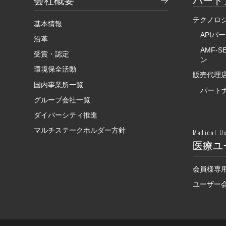
会社概要
パート
テクノロ
基本情報
APIパ
沿革
AMF-
受賞・認定
ン
環境保全活動
販売代理店
国内事業所一覧
パート
グループ会社一覧
ダイバーシティ推進
マルチステークホルダー方針
Medical U
医療ユ
会員様専
ユーザー会F