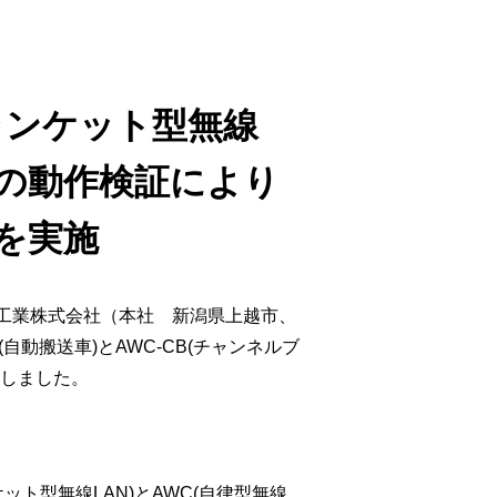
ウド型インシデントレスポンス訓練基盤 NetQuest
orm
リティ対策・支援 Net.CyberSecurity
ランケット型無線
Eソリューション Allied SecureWAN
車)の動作検証により
ラインバックアップ
線 アライド光
を実施
サブスクリプション
田辺工業株式会社（本社 新潟県上越市、
動搬送車)とAWC-CB(チャンネルブ
施しました。
ット型無線LAN)とAWC(自律型無線