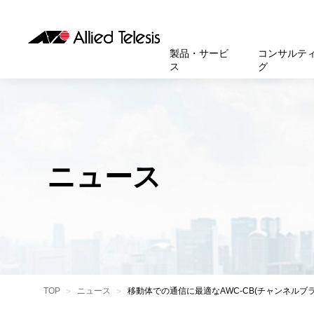
製品・サービ
コンサルテ
ス
グ
製品
お知
無線LA
SASEソ
お知ら
医療・
基本情
新卒採
製品・サービス
ソリューション
セキュリティ
サポート
お客様事例
お知らせ・イベント
会社概要
採用情報
帯域強
セキュリテ
規約一
官公庁
沿革
スイッ
重要な
トップページへ
トップページへ
トップページへ
トップページへ
トップページへ
トップページへ
ニュース
運用管
運用支援 N
マニュ
小中高
受賞・
UTM
クラウ
サポー
大学
環境保
セキュ
サーバ
アカデ
データ
製品
BCP対
TOP
ニュース
移動体での通信に最適なAWC-CB(チャンネルブ