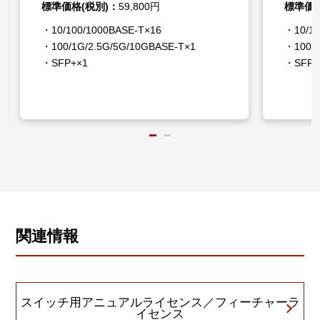
標準価格(税別)：
59,800円
標準価格
・10/100/1000BASE-T×16
・10/10
・100/1G/2.5G/5G/10GBASE-T×1
・100/1
・SFP+×1
・SFP+
関連情報
スイッチ用アニュアルライセンス／フィーチャーラ
イセンス