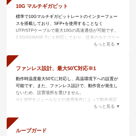
10G マルチギガビット
標準で10Gマルチギガビットレートのインターフェー
スを搭載しており、SFP+を使用することなく
UTP/STPケーブルで最大10Gの高速通信が可能です。
2.5G/5GBASE-Tにも対応しており、従来のカテゴリー
5eケーブルをそのまま使用しても、2.5G/5Gに通信速
度を向上させることが可能です。
ファンレス設計、最大50℃対応※1
動作時温度最大50℃に対応し、高温環境下への設置が
可能です。また、ファンレス設計で、動作音が発生し
ないため、設置場所を選びません。
※1 SFPモジュールなどの使用条件によって動作保証
温度が異なります。詳細は仕様一覧をご参照くださ
い。
ループガード