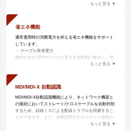
スパニングツリー構成を拡張することが可能です。
省エネ機能
通常運用時の消費電力を抑える省エネ機能をサポート
しています。
・ ケーブル長省電力
接続されたUTPケーブルの長さを自動的に検出し、消
費電力を抑制します。
・ 省電力イーサネット
ポートの非通信時の状態を制御し、消費電力を抑えま
す。
MDI/MDI-X 自動認識
MDI/MDI-X自動認識機能により、ネットワーク機器と
の接続においてストレート/クロスケーブルを自動判別
するため、結線ミスによる配線トラブルを回避するこ
とができます。また、本製品同士のカスケード接続の
際に、ストレート/クロスケーブルのどちらでも使用で
きます。