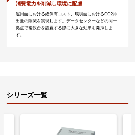
消費電力を削減し環境に配慮
また、ハードウェアリビジョンRev.Gより前のAT-
MMC2000/SPでは、光ポートが100Mbpsでリンク時
運用面における総保有コスト、環境面におけるCO2排
は、本ポートは10/100Mbpsでオートネゴシエーショ
出量の削減を実現します。データセンターなどの同一
ンを行います。
拠点で複数台を設置する際に大きな効果を発揮しま
す。
シリーズ一覧