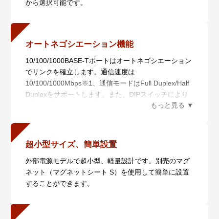
から選択可能です。
オートネゴシエーション機能
10/100/1000BASE-Tポートはオートネゴシエーション
でリンクを確立します。通信速度は
10/100/1000Mbps※1、通信モードはFull Duplex/Half
Duplexをサポートします。また、DIPスイッチにより
オートネゴシエーション機能を無効（100M Full
Duplex固定）にすることもできます。
※1 AT-MMC200/SC・AT-MMC200/STでは、次のハー
ドウェアリビジョン以降のみ1000Mbpsをサポートし
超小型サイズ、簡単設置
ます。
外部電源モデルで超小型、軽量設計です。別売のマグ
・AT-MMC200/SC：ハードウェアリビジョンRev. J
ネット（マグネットシート S）を使用して簡単に設置
以降
することができます。
・AT-MMC200/ST： ハードウェアリビジョンRev. K
以降
これより前のMMC200シリーズでは、本ポートは
10/100Mbpsでオートネゴシエーションを行います。