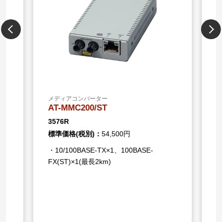
メディアコンバーター
メディア
AT-MMC200/ST
AT-M
3576R
3575R
標準価格(税別)：
54,500円
標準価格
・10/100BASE-TX×1、100BASE-
・10/1
FX(ST)×1(最長2km)
FX(SC