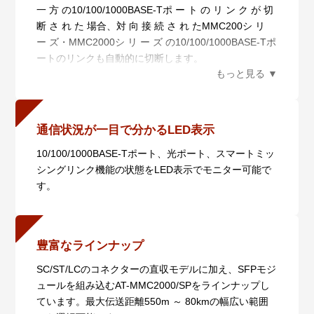
一 方 の10/100/1000BASE-Tポ ー ト の リ ン ク が 切
断 さ れ た 場合、対 向 接 続 さ れ たMMC200シ リ
ー ズ・MMC2000シ リ ー ズ の10/100/1000BASE-Tポ
ートのリンクも自動的に切断します。
光 ポ ートのリンクが 切 断された 場 合 は、自 機 お
よび 対 向 機 の10/100/1000BASE-Tポートのリンクを
自動的に切断します。
10/100/1000BASE-Tポートのリンク障害を検出した際
通信状況が一目で分かるLED表示
には対向機の10/100/1000BASE-TポートLEDと光ポー
10/100/1000BASE-Tポート、光ポート、スマートミッ
トLEDが点滅し、光ポートのリンク障害を検出した際
シングリンク機能の状態をLED表示でモニター可能で
には10/100/1000BASE-TポートLEDが点滅します。
す。
この機能はSML切替スイッチによってON/OFFの設定
が可能です。
豊富なラインナップ
SC/ST/LCのコネクターの直収モデルに加え、SFPモジ
ュールを組み込むAT-MMC2000/SPをラインナップし
ています。最大伝送距離550m ～ 80kmの幅広い範囲