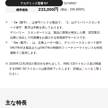
アカデミック型番 N7
5274RN7
233,000円
（税込：256,300円）
標準価格
「-Z●（数字）」は保守バンドル製品で、「Z」はデリバリースタンダ
ード保守、数字は年数を表しております。
デリバリー スタンダードとは、製品に障害が発生した際、翌営業日
以降に先出しで代替機をお届けする有償保守サービスです。
「-N●（数字）」は、文教ユーザー様に、デリバリースタンダード保守
5年/7年付き製品または5年/7年の時限付フィーチャーライセンスを特別
価格でご提供します。
2026年12月28日の受注分を持ちまして、AWC-CBライセンス及び関連
するAWC-SCライセンスは販売終了いたします。詳細は
こちら
をご覧く
ださい。
主な特長