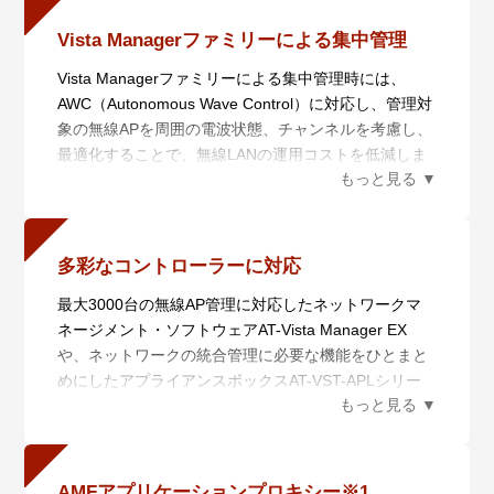
合わせることで、これまで以上に快適な無線LANが利
なります。
用できます。
Vista Managerファミリーによる集中管理
Vista Managerファミリーによる集中管理時には、
AWC（Autonomous Wave Control）に対応し、管理対
象の無線APを周囲の電波状態、チャンネルを考慮し、
最適化することで、無線LANの運用コストを低減しま
す。また、設置エリアごとにマップを作成して監視す
るなどの機能を備えるほか、共通の設定情報をテンプ
レート化して複数の無線APに適用できるため、導入や
運用時の変更にかかる工数を削減できます。
多彩なコントローラーに対応
最大3000台の無線AP管理に対応したネットワークマ
ネージメント・ソフトウェアAT-Vista Manager EX
や、ネットワークの統合管理に必要な機能をひとまと
めにしたアプライアンスボックスAT-VST-APLシリー
ズ、スイッチやルーターに内蔵されたLANに特化した
ネットワーク管理に対応したVista Managerminiに対
応。ご利用規模や環境に合わせた最適なネットワーク
管理を実現することが可能です。
AMFアプリケーションプロキシー※1