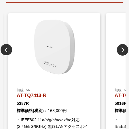
無線LAN
無線LAN
AT-TQ7413-R
AT-TQ
5387R
5016R
標準価格(税別)：
168,000円
標準価格
・IEEE802.11a/b/g/n/ac/ax/be対応
・
(2.4G/5G/6GHz) 無線LANアクセスポイ
IEEE802