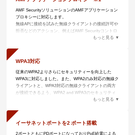
AMF SecurityソリューションのAMFアプリケーション
プロキシーに対応します。
無線APに接続を試みた無線クライアントの接続許可や
拒否などのアクション、例えばAMF Securityコントロ
ーラーが連携しているファイアウォールが検知した被
疑情報をもとに、該当する被疑端末の通信の拒否や
VLAN変更による隔離といったアクションが行えま
す。これによりネットワーク内での二次感染などを防
WPA3対応
ぐことができる、よりセキュアな無線環境を提供しま
従来のWPA2よりさらにセキュリティーを向上した
す。
WPA3に対応しました。また、WPA2のみ対応の無線ク
※ 1 AMF Securityコントローラー、およびAT-Vista
ライアントと、WPA3対応の無線クライアントの両方
Manager EXの無線LANコントローラーが必要となり
が接続できるよう、WPA2 and WPA3のセキュリティ
ます。
ー方式に対応しています※2。
※ 2 本セキュリティー設定はWPAパーソナルとWPAエ
ンタープライズにてご利用いただけます（6GHzは未
イーサネットポートを2 ポート搭載
サポート）。
2ポートともにPDポートになっておりPoE給電による