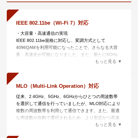
IEEE 802.11be（Wi-Fi 7）対応
・大容量・高速通信の実現
IEEE 802.11be規格に対応し、変調方式として
4096QAMを利用可能になったことで、さらなる大容
量・高速化が可能になりました。また、新たに6GHz
帯の連続した帯域500MHzを使用可能であり、一度に
利用できる帯域幅が、160MHz幅から320MHz幅に拡
張されたことにより多くのデバイスが接続でき、安定
した高いスループットを実現します。
MLO（Multi-Link Operation）対応
・ 低遅延の実現
従来、2.4GHz、5GHz、6GHzからひとつの周波数帯
従来、複数のクライアントへの同時通信はMU-MIMO
を選択して通信を行っていましたが、MLO対応により
により可能でしたが、Resource Unitに区分された子機
複数の周波数帯を利用して通信できます。また、最適
との通信と限定されていました。Multi-RU（Multi-
な周波数が自動で選択されるため、より安定かつ高速
Resource Unit）に対応することにより、複数のRUと
な通信を実現します。さらに、無線APが周囲の電波環
同時に通信を行うことができるため、より多数のクラ
境から自律的に最適な無線環境を構築するAWCと組み
イアントにデータの送受信を行うことができるように