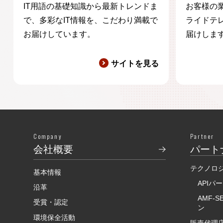
IT用語の基礎知識から最新トレンドま
お客様の
で、多彩なIT情報を、こだわり満載で
ライドテ
お届けしています。
届けしま
サイトを見る
Company
Partner
会社概要
パート
テクノロ
基本情報
APIパ
沿革
AMF-
受賞・認定
ン
環境保全活動
販売代理店