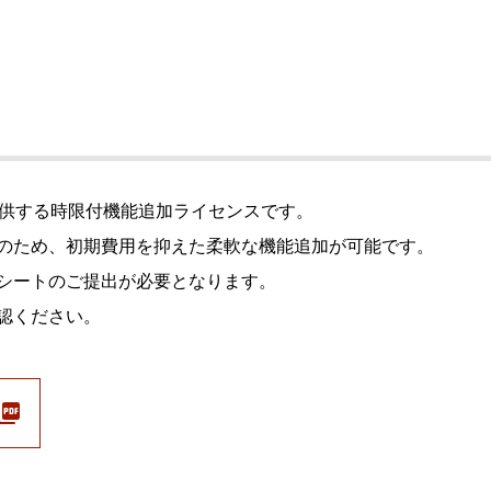
ビゲーション
視
システム構成アシスト
クラ
Platf
セキュ
他
SAS
連資料・証明書など
オフ
証
提供する時限付機能追加ライセンスです。
光回
品・サービス連携 企業一覧
のため、初期費用を抑えた柔軟な機能追加が可能です。
製品
了予定製品／販売終了製品
シートのご提出が必要となります。
認ください。