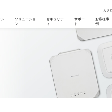
カタ
ィン
ソリューショ
セキュリテ
サポー
お客様事
ン
ィ
ト
例
らせ
サー
イベ
N
リューション Allied SecureWAN
せ
福祉
報
用
アプリケ
製造業
国内事
中途採
医療
よく
化
ィ対策・支援 Net.CyberSecurity
覧
・自治体
オフラ
企業
グルー
自治
障害
チ
お知らせ
無線LAN
セミ
導入支
クラウド
理
et.Monitor
アル・ファームウェア
等学校
認定
イベン
ダイバ
小中
オン
運用支援
／ルーター
ネットワーク管理
Platfor
ド管理
ト対象バージョン一覧
全活動
マルチ
大学
業務代行
リティ
メディアコンバーター
ー仮想化
製造
製品保
ミック製品
パートナー製品
センター
企業
統合管
を探す
策
教育・