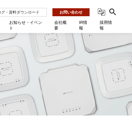
ログ・資料ダウンロード
お問い合わせ
お知らせ・イベン
会社概
IR情
採用情
ト
要
報
報
ビス
ント
ーション連携 AMF-SEC
業所一覧
用
機関向け
あるご質問 / お困りのときに
インバックアップ
プ会社一覧
体向け
発生時に必要な情報
ナー
展示会・学会
援 Net.Pro
型インシデントレスポンス訓練基盤 NetQuest
ト
ーシティ推進
高・教育委員会向け
サイトサービス契約中のお客様へ
 Net.Monitor
m
ステークホルダー方針
向け
 Net.Assist
業向け
守 Net.Cover
向け
理 Net.AMF
研修 Net.Campus