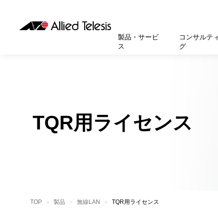
製品・サービ
コンサルテ
ス
グ
製品
お知
無線LA
SASEソ
お知ら
医療・
基本情
新卒採
製品・サービス
ソリューション
セキュリティ
サポート
お客様事例
お知らせ・イベント
会社概要
採用情報
帯域強
セキュリテ
規約一
官公庁
沿革
スイッ
重要な
トップページへ
トップページへ
トップページへ
トップページへ
トップページへ
トップページへ
TQR用ライセンス
運用管
運用支援 N
マニュ
小中高
受賞・
UTM
クラウ
サポー
大学
環境保
セキュ
サーバ
アカデ
データ
製品
BCP対
TOP
製品
無線LAN
TQR用ライセンス