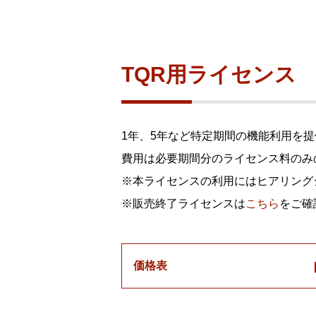
製品ナ
映像監
その
TQR用ライセンス
製品関
動作検
1年、5年など特定期間の機能利用を
他社製
費用は必要期間分のライセンス料のみ
販売終
※本ライセンスの利用にはヒアリング
※販売終了ライセンスは
こちら
をご確
価格表