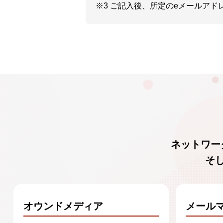
※3 ご記入後、所定のeメールア
ネットワー
そ
オウンドメディア
メール