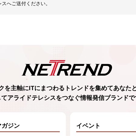
ドレスへご送付ください。
クを主軸に
ITにまつわるトレンド
を集めて
あなた
してアライドテレシスをつなぐ
情報発信ブランド
で
マガジン
イベント