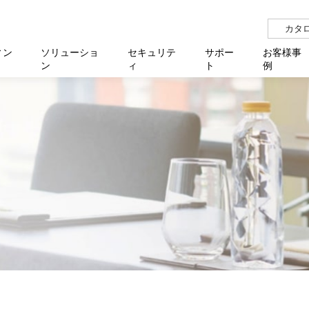
カタ
ィン
ソリューショ
セキュリテ
サポー
お客様事
ン
ィ
ト
例
らせ
サー
イベ
N
リューション Allied SecureWAN
せ
福祉
報
用
アプリケ
製造業
国内事
中途採
医療
よく
化
ィ対策・支援 Net.CyberSecurity
覧
・自治体
オフラ
企業
グルー
自治
障害
チ
お知らせ
無線LAN
セミ
導入支
クラウド
理
et.Monitor
アル・ファームウェア
等学校
認定
イベン
ダイバ
小中
オン
運用支援
／ルーター
ネットワーク管理
Platfor
ド管理
ト対象バージョン一覧
全活動
マルチ
大学
業務代行
リティ
メディアコンバーター
ー仮想化
製造
製品保
ミック製品
パートナー製品
センター
企業
統合管
を探す
策
教育・