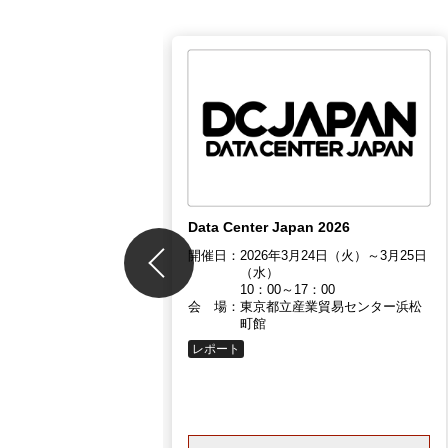
eet52」
11月21日（月）～11月22
代市民会館／ハイブリ
（現地開催＋Zoom開
Data Center Japan 2026
ブ配信）
開催日：
2026年3月24日（火）～3月25日
（水）
10：00～17：00
会 場：
東京都立産業貿易センター浜松
町館
レポート