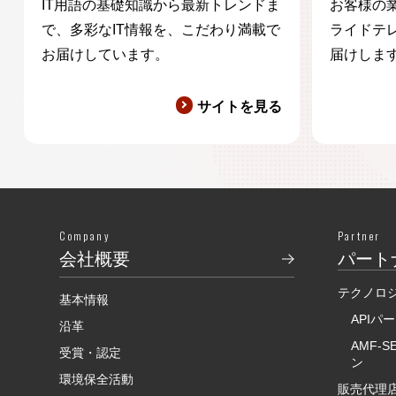
IT用語の基礎知識から最新トレンドま
お客様の
で、多彩なIT情報を、こだわり満載で
ライドテ
お届けしています。
届けしま
サイトを見る
Company
Partner
会社概要
パート
テクノロ
基本情報
APIパ
沿革
AMF-
受賞・認定
ン
環境保全活動
販売代理店