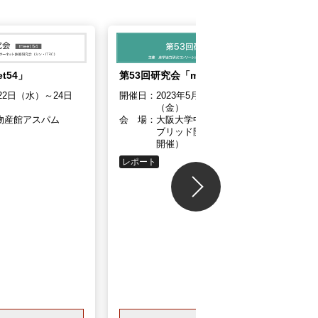
t54」
第53回研究会「meet53」
月22日（水）～24日
開催日：
2023年5月18日（木）～5月19日
（金）
物産館アスパム
会 場：
大阪大学中之島センター／ハイ
ブリッド開催（現地開催＋Zoom
開催）
レポート