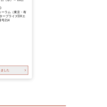
0
ォーラム（東京・有
タープライズDXエ
号214
しました