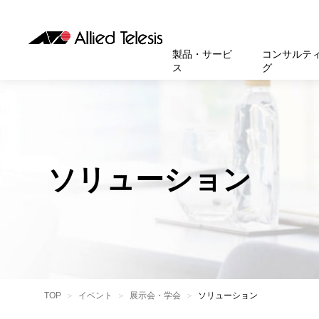
製品・サービ
コンサルテ
ス
グ
製品
お知
無線LA
SASEソ
お知ら
医療・
基本情
新卒採
製品・サービス
ソリューション
セキュリティ
サポート
お客様事例
お知らせ・イベント
会社概要
採用情報
帯域強
セキュリテ
規約一
官公庁
沿革
スイッ
重要な
トップページへ
トップページへ
トップページへ
トップページへ
トップページへ
トップページへ
ソリューション
運用管
運用支援 N
マニュ
小中高
受賞・
UTM
クラウ
サポー
大学
環境保
セキュ
サーバ
アカデ
データ
製品
BCP対
TOP
イベント
展示会・学会
ソリューション