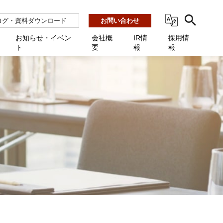
ログ・資料ダウンロード
お問い合わせ
お知らせ・イベン
会社概
IR情
採用情
ト
要
報
報
ビス
ント
ーション連携 AMF-SEC
業所一覧
用
機関向け
あるご質問 / お困りのときに
インバックアップ
プ会社一覧
体向け
発生時に必要な情報
ナー
展示会・学会
援 Net.Pro
型インシデントレスポンス訓練基盤 NetQuest
ト
ーシティ推進
高・教育委員会向け
サイトサービス契約中のお客様へ
 Net.Monitor
m
ステークホルダー方針
向け
 Net.Assist
業向け
守 Net.Cover
向け
理 Net.AMF
研修 Net.Campus