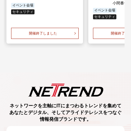
小間番号：
イベント会場
イベント会場
セキュリティ
セキュリティ
開催終了しました
開催終了し
ネットワークを主軸に
ITにまつわるトレンド
を集めて
あなたとデジタル、
そしてアライドテレシスをつなぐ
情報発信ブランド
です。