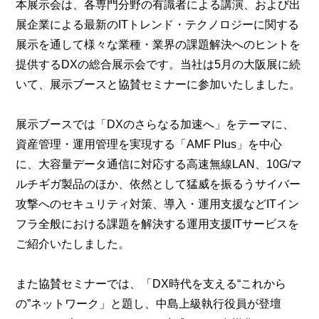
本展示会は、各専門分野の有識者による講演、および出
展企業による最新のITトレンド・テクノロジーに関する
展示を通して様々な業種・業界の課題解決へのヒントを
提供するDXの総合展示会です。当社は5月の大阪展に続
いて、展示ブースと協賛セミナーに参加いたしました。
展示ブースでは「DXのさらなる加速へ」をテーマに、
資産管理・運用管理を実現する「AMF Plus」を中心
に、大容量データ通信に対応する高速無線LAN、10G/マ
ルチギガ製品のほか、依然として猛威を振るうサイバー
攻撃へのセキュリティ対策、導入・運用支援などITイン
フラ全般における課題を解決する運用支援ITサービスを
ご紹介いたしました。
また協賛セミナーでは、「DX時代を支える“これから
の”ネットワーク」と題し、中島上級執行役員が登壇