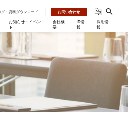
ログ・資料ダウンロード
お問い合わせ
お知らせ・イベン
会社概
IR情
採用情
ト
要
報
報
ビス
ント
ーション連携 AMF-SEC
業所一覧
用
機関向け
あるご質問 / お困りのときに
インバックアップ
プ会社一覧
体向け
発生時に必要な情報
ナー
展示会・学会
援 Net.Pro
型インシデントレスポンス訓練基盤 NetQuest
ト
ーシティ推進
高・教育委員会向け
サイトサービス契約中のお客様へ
 Net.Monitor
m
ステークホルダー方針
向け
 Net.Assist
業向け
守 Net.Cover
向け
理 Net.AMF
研修 Net.Campus