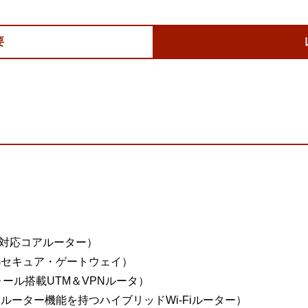
要
00G/対応コアルーター）
応10Gセキュア・ゲートウェイ）
ウォール搭載UTM＆VPNルータ）
とVPNルーター機能を持つハイブリッドWi-Fiルーター）