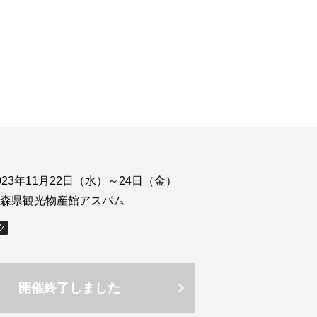
ウド型インシデントレスポンス訓練基盤 NetQuest
orm
リティ対策・支援 Net.CyberSecurity
Eソリューション Allied SecureWAN
ラインバックアップ
線 アライド光
サブスクリプション
023年11月22日（水）～24日（金）
森県観光物産館アスパム
ク
開催終了しました