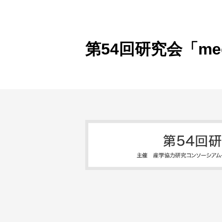
製品ナ
映像監
その
第54回研究会「mee
製品関
動作検
他社製
販売終