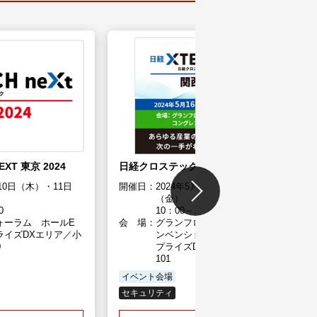
T 東京 2024
日経クロステックNEXT 関西 2024
月10日（木）・11日
開催日：
2024年5月16日（木）・17日
（金）
0
10：00～17：00
ォーラム ホールE
会 場：
グランフロント大阪 コングレコ
ライズDXエリア／小
ンベンションセンター エンター
0
プライズDXエリア 小間番号：
101
イベント会場
セキュリティ