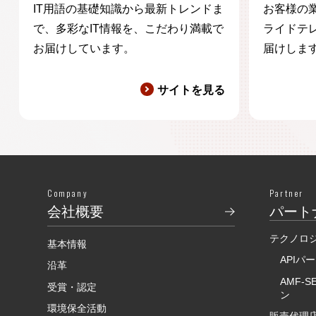
IT用語の基礎知識から最新トレンドま
お客様の
で、多彩なIT情報を、こだわり満載で
ライドテ
お届けしています。
届けしま
サイトを見る
Company
Partner
会社概要
パート
テクノロ
基本情報
APIパ
沿革
AMF-
受賞・認定
ン
環境保全活動
販売代理店