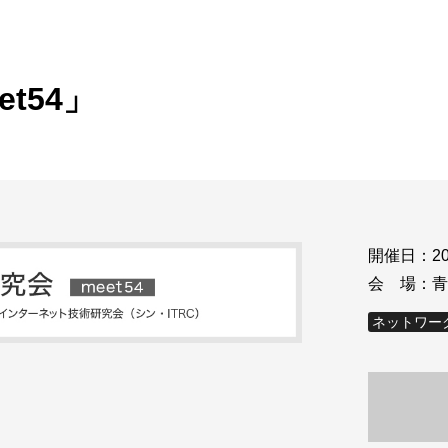
ビゲーション
視
システム構成アシスト
クラ
Platf
セキュ
他
t54」
SAS
連資料・証明書など
オフ
証
光回
品・サービス連携 企業一覧
製品
了予定製品／販売終了製品
開催日：
2
会 場：
青
ネットワー