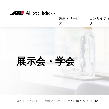
製品・サービ
コンサルテ
ス
グ
製品
お知
無線LA
SASEソ
お知ら
医療・
基本情
新卒採
製品・サービス
ソリューション
セキュリティ
サポート
お客様事例
お知らせ・イベント
会社概要
採用情報
帯域強
セキュリテ
規約一
官公庁
沿革
スイッ
重要な
トップページへ
トップページへ
トップページへ
トップページへ
トップページへ
トップページへ
展示会・学会
運用管
運用支援 N
マニュ
小中高
受賞・
UTM
クラウ
サポー
大学
環境保
セキュ
サーバ
アカデ
データ
製品
BCP対
TOP
イベント
展示会・学会
第54回研究会「meet54」