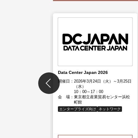
eet52」
11月21日（月）～11月22
代市民会館／ハイブリ
（現地開催＋Zoom開
Data Center Japan 2026
ブ配信）
開催日：
2026年3月24日（火）～3月25日
（水）
10：00～17：00
会 場：
東京都立産業貿易センター浜松
町館
エンタープライズ向け
ネットワーク