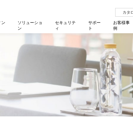
カタ
ィン
ソリューショ
セキュリテ
サポー
お客様事
ン
ィ
ト
例
らせ
サー
イベ
N
リューション Allied SecureWAN
せ
福祉
報
用
アプリケ
製造業
国内事
中途採
医療
よく
化
ィ対策・支援 Net.CyberSecurity
覧
・自治体
オフラ
企業
グルー
自治
障害
チ
お知らせ
無線LAN
セミ
導入支
クラウド
理
et.Monitor
アル・ファームウェア
等学校
認定
イベン
ダイバ
小中
オン
運用支援
／ルーター
ネットワーク管理
Platfor
ド管理
ト対象バージョン一覧
全活動
マルチ
大学
業務代行
リティ
メディアコンバーター
ー仮想化
製造
製品保
ミック製品
パートナー製品
センター
企業
統合管
を探す
策
教育・