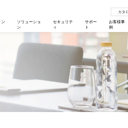
カタ
ィン
ソリューショ
セキュリテ
サポー
お客様事
ン
ィ
ト
例
らせ
サー
イベ
N
リューション Allied SecureWAN
せ
福祉
報
用
アプリケ
製造業
国内事
中途採
医療
よく
化
ィ対策・支援 Net.CyberSecurity
覧
・自治体
オフラ
企業
グルー
自治
障害
チ
お知らせ
無線LAN
セミ
導入支
クラウド
理
et.Monitor
アル・ファームウェア
等学校
認定
イベン
ダイバ
小中
オン
運用支援
／ルーター
ネットワーク管理
Platfor
ド管理
ト対象バージョン一覧
全活動
マルチ
大学
業務代行
リティ
メディアコンバーター
ー仮想化
製造
製品保
ミック製品
パートナー製品
センター
企業
統合管
を探す
策
教育・