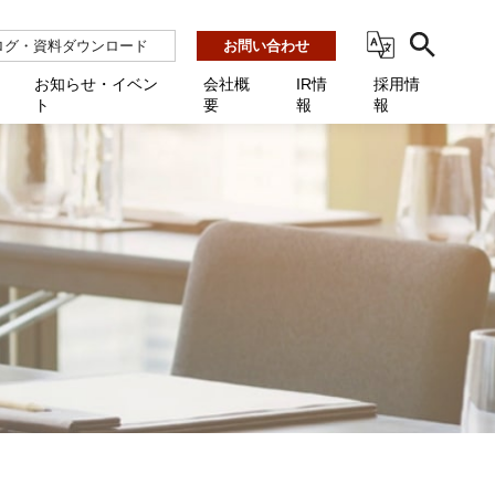
ログ・資料ダウンロード
お問い合わせ
お知らせ・イベン
会社概
IR情
採用情
ト
要
報
報
ビス
ント
ーション連携 AMF-SEC
業所一覧
用
機関向け
あるご質問 / お困りのときに
インバックアップ
プ会社一覧
体向け
発生時に必要な情報
ナー
展示会・学会
援 Net.Pro
型インシデントレスポンス訓練基盤 NetQuest
ト
ーシティ推進
高・教育委員会向け
サイトサービス契約中のお客様へ
 Net.Monitor
m
ステークホルダー方針
向け
 Net.Assist
業向け
守 Net.Cover
向け
理 Net.AMF
研修 Net.Campus