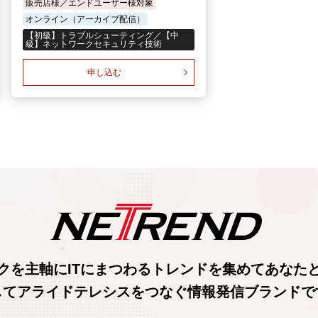
販売店様／エンドユーザー様対象
オンライン（アーカイブ配信）
【初級】トラブルシューティング／【中
級】ネットワークセキュリティ技術
申し込む
クを主軸に
ITにまつわるトレンド
を集めて
あなた
してアライドテレシスをつなぐ
情報発信ブランド
で