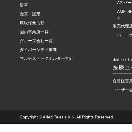
APIパ
沿革
AMF-
受賞・認定
ン
環境保全活動
販売代理店
国内事業所一覧
パート
グループ会社一覧
ダイバーシティ推進
マルチステークホルダー方針
Medical U
医療ユ
会員様専
ユーザー会F
Copyright © Allied Telesis K.K. All Rights Reserved.