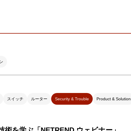
ビゲーション
視
システム構成アシスト
クラ
Platf
セキュ
他
SAS
連資料・証明書など
オフ
証
光回
品・サービス連携 企業一覧
ン
製品
了予定製品／販売終了製品
スイッチ
ルーター
Security & Trouble
Product & Solution
技術を学ぶ「NETREND ウェビナー」