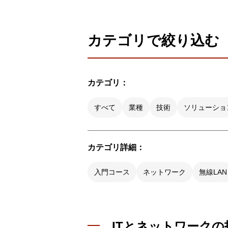
製品ナ
映像監
カテゴリで絞り込む
その
製品関
カテゴリ：
動作検
他社製
すべて
業種
技術
ソリューショ
販売終
カテゴリ詳細：
入門コース
ネットワーク
無線LAN
ITとネットワークの