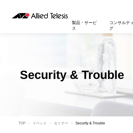
製品・サービ
コンサルテ
ス
グ
製品
お知
無線LA
SASEソ
お知ら
医療・
基本情
新卒採
製品・サービス
ソリューション
セキュリティ
サポート
お客様事例
お知らせ・イベント
会社概要
採用情報
帯域強
セキュリテ
規約一
官公庁
沿革
スイッ
重要な
トップページへ
トップページへ
トップページへ
トップページへ
トップページへ
トップページへ
Security & Trouble
運用管
運用支援 N
マニュ
小中高
受賞・
UTM
クラウ
サポー
大学
環境保
セキュ
サーバ
アカデ
データ
製品
BCP対
TOP
イベント
セミナー
Security & Trouble