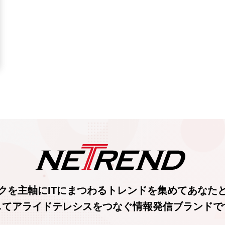
クを主軸に
ITにまつわるトレンド
を集めて
あなた
してアライドテレシスをつなぐ
情報発信ブランド
で