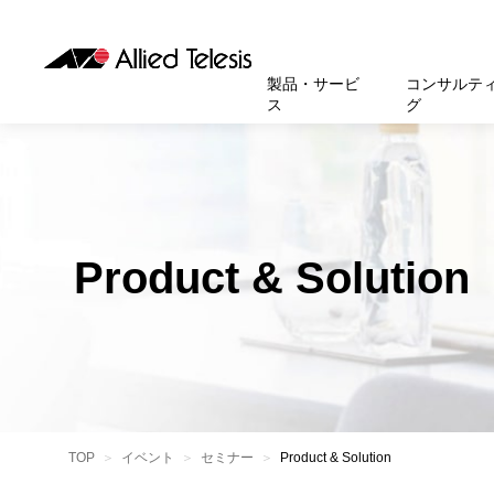
製品・サービ
コンサルテ
ス
グ
製品
お知
無線LA
SASEソ
お知ら
医療・
基本情
新卒採
製品・サービス
ソリューション
セキュリティ
サポート
お客様事例
お知らせ・イベント
会社概要
採用情報
帯域強
セキュリテ
規約一
官公庁
沿革
スイッ
重要な
トップページへ
トップページへ
トップページへ
トップページへ
トップページへ
トップページへ
Product & Solution
運用管
運用支援 N
マニュ
小中高
受賞・
UTM
クラウ
サポー
大学
環境保
セキュ
サーバ
アカデ
データ
製品
BCP対
TOP
イベント
セミナー
Product & Solution