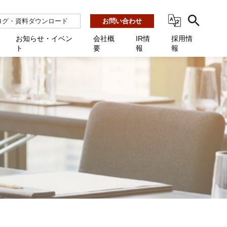
ログ・資料ダウンロード
お問い合わせ
お知らせ・イベン
会社概
IR情
採用情
ト
要
報
報
ビス
ント
ーション連携 AMF-SEC
業所一覧
用
機関向け
あるご質問 / お困りのときに
インバックアップ
プ会社一覧
体向け
発生時に必要な情報
ナー
展示会・学会
援 Net.Pro
型インシデントレスポンス訓練基盤 NetQuest
ト
ーシティ推進
高・教育委員会向け
サイトサービス契約中のお客様へ
 Net.Monitor
m
ステークホルダー方針
向け
 Net.Assist
業向け
守 Net.Cover
向け
理 Net.AMF
研修 Net.Campus