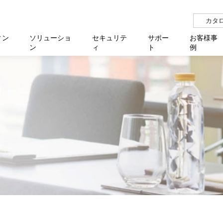
カタ
ィン
ソリューショ
セキュリテ
サポー
お客様事
ン
ィ
ト
例
らせ
サー
イベ
N
リューション Allied SecureWAN
せ
福祉
報
用
アプリケ
製造業
国内事
中途採
医療
よく
化
ィ対策・支援 Net.CyberSecurity
覧
・自治体
オフラ
企業
グルー
自治
障害
チ
お知らせ
無線LAN
セミ
導入支
クラウド
理
et.Monitor
アル・ファームウェア
等学校
認定
イベン
ダイバ
小中
オン
運用支援
／ルーター
ネットワーク管理
Platfor
ド管理
ト対象バージョン一覧
全活動
マルチ
大学
業務代行
リティ
メディアコンバーター
ー仮想化
製造
製品保
ミック製品
パートナー製品
センター
企業
統合管
を探す
策
教育・