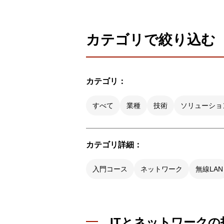
製品ナ
映像監
カテゴリで絞り込む
その
製品関
カテゴリ：
動作検
他社製
すべて
業種
技術
ソリューショ
販売終
カテゴリ詳細：
入門コース
ネットワーク
無線LAN
ITとネットワークの