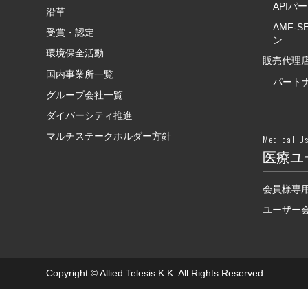
APIパ
沿革
AMF-
受賞・認定
ン
環境保全活動
販売代理店
国内事業所一覧
パート
グループ会社一覧
ダイバーシティ推進
マルチステークホルダー方針
Medical U
医療ユ
会員様専
ユーザー会F
Copyright © Allied Telesis K.K. All Rights Reserved.