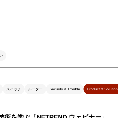
ビゲーション
視
システム構成アシスト
クラ
Platf
セキュ
他
SAS
連資料・証明書など
オフ
証
光回
品・サービス連携 企業一覧
ン
製品
了予定製品／販売終了製品
スイッチ
ルーター
Security & Trouble
Product & Solution
技術を学ぶ「NETREND ウェビナー」