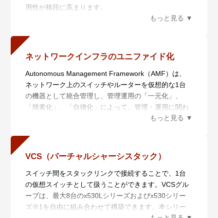
用性が格段に高まります。
また、業界標準のコマンド体系に準拠し、他社製品か
らの移行においても、エンジニアの教育にかかる時間
と経費を大幅に削減することができます。
ネットワークインフラのユニファイド化
Autonomous Management Framework（AMF）は、
ネットワーク上のスイッチやルーターを仮想的な1台
の機器として統合管理し、管理運用の「一元化」、
「簡素化」、「自律化」によって、管理・運用に関わ
るコストの削減を実現するネットワーク仮想化機能で
す。AMF Plusは統合管理を行うAMF Plusマスターと
管理されるAMF Plusメンバーからなり、6つの機能に
よりネットワークの統合管理を行います。
VCS（バーチャルシャーシスタック）
また、AMF Plusは日々ネットワークの状態を収集分析
スイッチ間をスタックリンクで接続することで、1台
によって学習し、AT-Vista Manager EXと組み合わせ
の仮想スイッチとして扱うことができます。VCSグル
てお使いいただくことで、あらかじめ定義されたポリ
ープは、最大8台のx530Lシリーズおよびx530シリー
シーを用いて自動的にネットワークを最適な状態に保
ズ※1を自由に組み合わせて構築できます。本シリー
ちます。蓄積したデータを数値化することにより、担
ズは、SFP/SFP+スロット、10/100/1000BASE-Tポー