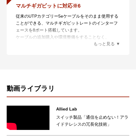
ィストリビューション・スイッチとしての利用など、
本認証により、IEEE 802.3bt 90W規格に完全に準拠し
マルチギガビットに対応※6
いずれの用途においても、AMF Plusマスター装置との
ていることを業界ベースで定義されていることとな
組み合わせによりAMF/AMFPlusによるネットワークの
り、PoE++受電デバイスとの接続性が担保され、製品
従来のUTPカテゴリー5eケーブルをそのまま使用する
仮想化および統合管理が可能となり、ネットワークデ
の信頼性をより一層高めることが可能です。
ことができる、マルチギガビットレートのインターフ
ィストリビューションからエッジの管理性を飛躍的に
※ 3 PoE+/PoE++ モデルのみ
ェースを8ポート搭載しています。
向上させ、管理・運用コストの最適化を実現します。
※ 4 Non-stop PoEライセンス（AT-x530L-FL11）の購
ケーブルの追加購入や環境整備をすることなく、
入が必要です。
2.5GBASE-Tまたは5GBASE-Tの通信が使用可能にな
※ 5 AT-x530L-10GHXm/18GHXmはクラス8 を取得
ります。
さらに、PoE++と組み合わせて、AT-TQ6602などの
IEEE802.11ax対応の無線LANアクセスポイント接続が
可能となります。
※ 6 PoE++ モデルのみ
動画ライブラリ
Allied Lab
スイッチ製品「通信を止めない！アラ
イドテレシスの冗長化技術」