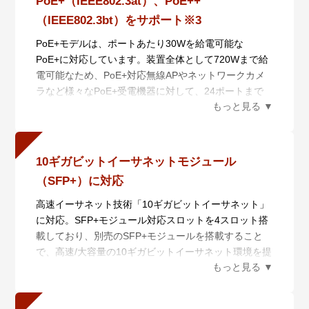
PoE+（IEEE802.3at）、PoE++
ーリカバリー、シングルノードリカバリー）。
（IEEE802.3bt）をサポート※3
・ 分散マスター処理（AMF Plusコントローラー）
AMF Plusマスターの分散配置と統合管理により、大規
PoE+モデルは、ポートあたり30Wを給電可能な
模ネットワークに対応します。
PoE+に対応しています。装置全体として720Wまで給
さらに、AMF PlusとAT-Vista Manager EXと連携させ
電可能なため、PoE+対応無線APやネットワークカメ
ることにより収集・分析されたネットワーク全体の情
ラなど様々なPoE+受電機器に対して、24ポートまで
報を俯瞰的に可視化し、ネットワーク管理者の意図に
同時に給電可能です。
基づいてネットワークを最適な状態に保ちます。
PoE++モデルは、PoE+に加え、ポートあたり最大90W
・ AMF Plusを用いた簡単マイグレーション
の大容量PoE給電が可能なPoE++にも対応します。
x530Lシリーズはスマートプロビジョニングにより、
PoE++給電により、無線APやIPカメラなど従来からの
10ギガビットイーサネットモジュール
先行シリーズから機器を入れ替えるだけで自動的に設
PoEデバイスに加え、センサーやLED照明など、新し
（SFP+）に対応
定が移行できます。本機能により、ネットワークのア
い各種IoTデバイスへの給電も可能とします。
ップグレードをゼロタッチで実現でき、アップグレー
PoE+/PoE++モデルとも、PoE給電を停止せず、機器
高速イーサネット技術「10ギガビットイーサネット」
ドに必要な工数を大幅に削減します。本シリーズでは
の再起動を可能とする Non-stop PoEにも対応可能で
に対応。SFP+モジュール対応スロットを4スロット搭
x610/x510/x510L/x310シリーズ、AT-IX5-28GPXから
※4、受電機器の可用性を飛躍的に向上させることも
載しており、別売のSFP+モジュールを搭載すること
の入れ替えに対応しております。
できます。
で、高速/大容量の10ギガビットイーサネット環境を提
x530LシリーズはAMF Plusメンバー装置に対応してお
それに加えて、PoE++モデルはEthernet Allianceが推
供します。
り、大容量のPoE受電機器を多数収容したエッジ・ス
進するPoE認証プログラムにより、Ethernet Alliance
イッチとしての利用や、VCS構成で冗長性を高めたデ
Gen 2 PoE認証を取得しました※5。