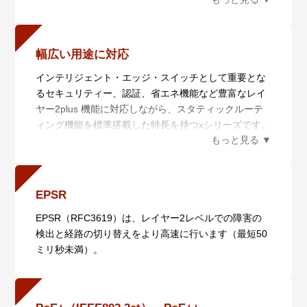
当者の経験で行われていた業務を平易な作業に落とし
ト、10/100/1000/2.5G/5GBASE-Tポートのいずれかを
込むことができます。
用いたVCSに対応しています。
・ 一元管理（セントライズドマネージメント）
スタック接続されたスイッチは各種情報を同期してい
AMF Plusマスターから多数のAMF Plusメンバーを一
幅広い用途に対応
るため、仮に1台に障害が発生しても運用継続が可能
元管理します。
インテリジェント・エッジ・スイッチとして重要とな
です。
・ 自動構築（オートレジリエントコネクション）
るセキュリティー、認証、省エネ機能など豊富なレイ
LD-VCS（ロングディスタンス－バーチャルシャーシ
AMF Plusネットワークの自動構築および
ヤー2plus 機能に対応しながら、スタティックルーテ
スタック）にも対応し、長距離スタッキングが可能で
AMF/AMFPlusメンバーの自動認識を行います。
ィング機能を標準搭載した特長を持つxシリーズです。
す。これにより、離れたロケーションにあるスイッチ
・ 自動復旧（スマートプロビジョニング）
また、プレミアムライセンス（AT-x530L-FL01（別
を仮想的に1台のスイッチ化し、シンプルかつ冗長性
AMF Plusメンバー設置時の自動設定（ゼロタッチイン
売））※2により、各種ダイナミックルーティングな
に優れたネットワークコアの提供が可能となります。
ストレーション）、AMF Plusメンバー故障時における
どの機能を追加可能。エッジ・スイッチから、ダイナ
※ 1 x530L シリーズとx530 シリーズをスタックに混
交換機器の自動復旧（オートリカバリー）、複数AMF
ミックルーティングを利用したディストリビューショ
在させる場合は、Mixed ModeVCStacking ライセンス
Plusメンバーに対するファームウェアの一括アップグ
EPSR
ン・スイッチなど、様々な環境に適用が可能となりま
が必要です。
レードや設定変更、一括バックアップを行います。
EPSR（RFC3619）は、レイヤー2レベルでの障害の
す。
・ 非AMF Plus装置対応（ワイドエリアバーチャルリ
検出と経路の切り替えをより高速に行います（最短50
※ 2 VCS 構成でフィーチャーライセンスの各機能を利
ンク）
ミリ秒未満）。
用する場合は、VCSマスターおよびVCS スレーブの双
非AMF Plus装置の混在や広域商用回線を介したAMF
方に同一のフィーチャーライセンスが必要です。
Plusネットワークの構築が可能です。
さらに、広域商用回線を介して本機能を利用している
AMF Plusメンバーの自動復旧にも対応します（ネイバ