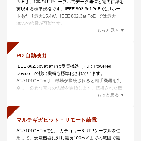
PoEは、1本のUTPケーブルでデータ通信と電力供給を
実現する標準規格です。IEEE 802.3af PoEでは1ポー
トあたり最大15.4W、IEEE 802.3at PoE+では最大
30Wの給電が可能です。
さらに本製品はIEEE 802.3bt PoE++クラス6の最大
60Wの給電にも対応します。
PD 自動検出
IEEE 802.3bt/at/afでは受電機器（PD：Powered
Device）の検出機構も標準化されています。
AT-7101GHTmは、機器が接続されると相手機器を判
別し、必要な電力の供給を開始します。接続された機
器がIEEE 802.3bt/at/afの受電機能に対応していない製
品だった場合、AT-7101GHTmは給電を行わず、非
PoE機器を故障から守ります。
マルチギガビット・リモート給電
AT-7101GHTmでは、カテゴリー6 UTPケーブルを使
用して、受電機器に対し最長100m※までの範囲で最