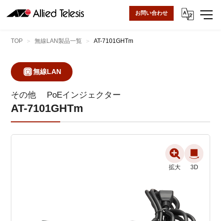
お問い合わせ
TOP
無線LAN製品一覧
AT-7101GHTm
無線LAN
その他
PoEインジェクター
AT-7101GHTm
拡大
拡大
3D
3D