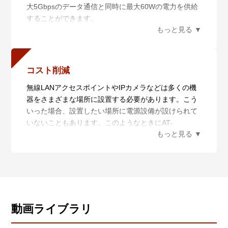
大5Gbpsのデータ通信と同時に最大60Wの電力を供給
することができます。
※ 本製品のDATA IN/DATA OUTポート両方のリンクを
合わせた距離です。
また、最大伝送距離は理論値であり、実際の伝送距離
は使用環境によって異なります。
コスト削減
無線LANアクセスポイントやIPカメラなどは多くの機
器をさまざまな場所に設置する必要があります。こう
いった場合、設置したい場所に電源設備が設けられて
いないこともあります。このようなときにAT-
7101GHTmを使用することで、設置場所に電源工事を
行うことなく、100mの範囲でUTPケーブルを敷設す
るだけで機器を動作させることができ、設置コストの
削減を実現します。
動画ライブラリ