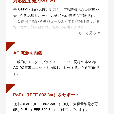
対応温度 最大65℃※1
AMF Plusメンバー設置時の自動設定（ゼロタッチイン
ストレーション）、AMF Plusメンバー故障時における
最大65℃の動作温度に対応し、空調設備のない環境や
交換機器の自動復旧（オートリカバリー）、複数
天井付近の収納ボックス内※2への設置も可能です。
AMF/AMFPlusメンバーに対するファームウェアの一括
※ 1 使用するSFP モジュールよって動作保証温度が異
アップグレードや設定変更、一括バックアップを行い
なります。詳細は仕様一覧をご参照ください。
ます。
※ 2 収納ボックスは、ファン付きのものに限ります。
・ 非AMF Plus装置対応（ワイドエリアバーチャルリ
ンク）
非AMF Plus装置の混在や広域商用回線を介したAMF
AC 電源を内蔵
Plusネットワークの構築が可能です。さらに、広域商
用回線を介して本機能を利用しているAMF Plusメンバ
一般的なエンタープライス・スイッチ同様の本体内に
ーの自動復旧にも対応します（ネイバーリカバリー、
AC-DC電源ユニットを内蔵し、動作することが可能で
シングルノードリカバリー）。
す。
・ 分散マスター処理（AMF Plusコントローラー）
AMF Plusマスターの分散配置と統合管理により、大規
模ネットワークに対応します。
PoE+（IEEE 802.3at）をサポート
さらに、AMF PlusとAT-Vista Manager EXと連携させ
ることにより収集・分析されたネットワーク全体の情
従来のPoE（IEEE 802.3af）に加え、大容量給電が可
報を俯瞰的に可視化し、ネットワーク管理者の意図に
能なPoE+（IEEE 802.3at）に対応しています。
基づいてネットワークを最適な状態に保ちます。