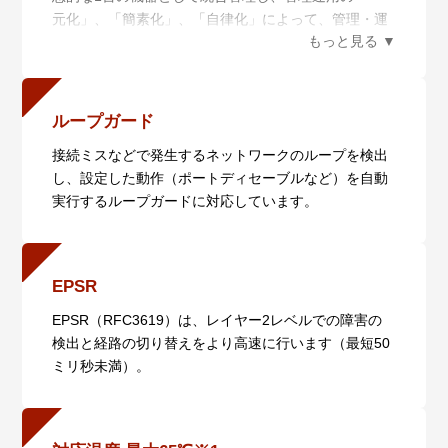
元化」、「簡素化」、「自律化」によって、管理・運
用に関わるコストの削減を実現するネットワーク仮想
化機能です。AMF Plusは統合管理を行うAMF Plusマ
スターと管理されるAMF Plusメンバーからなり、5つ
の機能によりネットワークの統合管理を行います。ま
ループガード
た、AMF Plusは日々ネットワークの状態を収集分析に
接続ミスなどで発生するネットワークのループを検出
よって学習し、AT-Vista Manager EXと組み合わせて
し、設定した動作（ポートディセーブルなど）を自動
お使いいただくことで、あらかじめ定義されたポリシ
実行するループガードに対応しています。
ーを用いて自動的にネットワークを最適な状態に保ち
ます。蓄積したデータを数値化することにより、担当
者の経験で行われていた業務を平易な作業に落とし込
むことができます。
EPSR
・ 一元管理（セントライズドマネージメント）
AMF Plusマスターから多数のAMF Plusメンバーを一
EPSR（RFC3619）は、レイヤー2レベルでの障害の
元管理します。
検出と経路の切り替えをより高速に行います（最短50
・ 自動構築（オートレジリエントコネクション）
ミリ秒未満）。
AMF Plusネットワークの自動構築および
AMF/AMFPlusメンバーの自動認識を行います。
・ 自動復旧（スマートプロビジョニング）