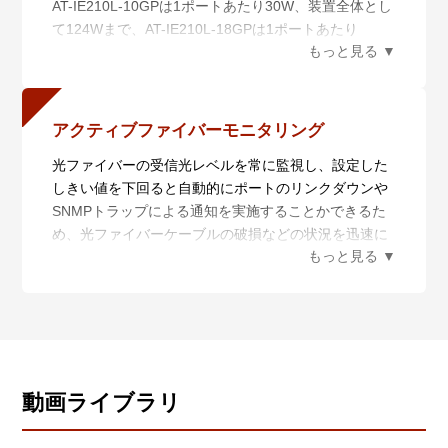
AT-IE210L-10GPは1ポートあたり30W、装置全体とし
ネットワークの仮想化は、データセンター向けスイッ
て124Wまで、AT-IE210L-18GPは1ポートあたり
チなど導入コストが高い製品でのみ対応していること
30W、装置全体として247Wまで給電可能なため、
が多く、産業用ネットワークにおいては導入すること
PoE+対応無線LANアクセスポイントやネットワークカ
が困難です。
メラなどの様々なPoE+受電機器が接続可能です。
CentreCOM IE210LシリーズはAMF Plusメンバー装置
アクティブファイバーモニタリング
に対応しており、ループガードや多彩な認証機能など
エッジスイッチに求められる機能を備えながら、AMF
光ファイバーの受信光レベルを常に監視し、設定した
Plusマスター装置との組み合わせにより、ネットワー
しきい値を下回ると自動的にポートのリンクダウンや
クの仮想化および統合管理を産業用ネットワークにも
SNMPトラップによる通知を実施することかできるた
提供します。
め、光ファイバーケーブルの破損などの状況を迅速に
把握することができます。
※ 3 SFP光ファイバーポートでのみ有効。本機能をサ
ポートするSFPモジュールについては、コマンドリフ
ァレンスをご覧ください。
動画ライブラリ