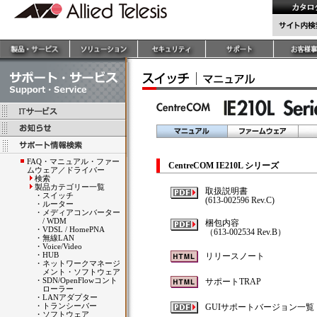
FAQ・マニュアル・ファー
CentreCOM IE210L シリーズ
ムウェア／ドライバー
検索
製品カテゴリー一覧
取扱説明書
・
スイッチ
(613-002596 Rev.C)
・
ルーター
・
メディアコンバーター
/ WDM
梱包内容
・
VDSL / HomePNA
（613-002534 Rev.B）
・
無線LAN
・
Voice/Video
・
HUB
リリースノート
・
ネットワークマネージ
メント・ソフトウェア
・
SDN/OpenFlowコント
サポートTRAP
ローラー
・
LANアダプター
・
トランシーバー
GUIサポートバージョン一覧
・
ソフトウェア