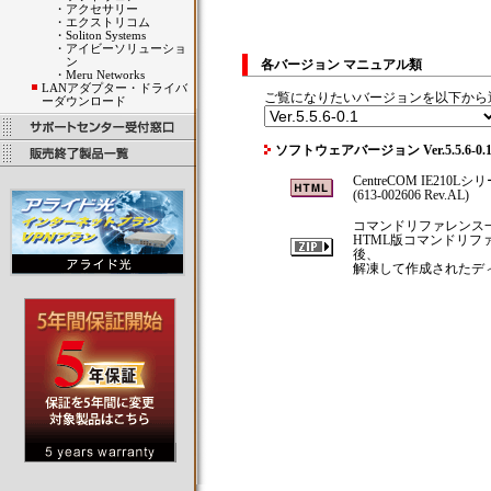
・
アクセサリー
・
エクストリコム
・
Soliton Systems
・
アイビーソリューショ
ン
各バージョン マニュアル類
・
Meru Networks
LANアダプター・ドライバ
ご覧になりたいバージョンを以下から
ーダウンロード
ソフトウェアバージョン Ver.5.5.6-
CentreCOM IE210
(613-002606 Rev.AL)
コマンドリファレンス
HTML版コマンドリ
後、
解凍して作成されたディレ