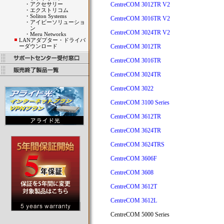
・
アクセサリー
CentreCOM 3012TR V2
・
エクストリコム
・
Soliton Systems
CentreCOM 3016TR V2
・
アイビーソリューショ
ン
CentreCOM 3024TR V2
・
Meru Networks
LANアダプター・ドライバ
ーダウンロード
CentreCOM 3012TR
CentreCOM 3016TR
CentreCOM 3024TR
CentreCOM 3022
CentreCOM 3100 Series
CentreCOM 3612TR
CentreCOM 3624TR
CentreCOM 3624TRS
CentreCOM 3606F
CentreCOM 3608
CentreCOM 3612T
CentreCOM 3612L
CentreCOM 5000 Series