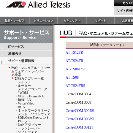
製品名（データシート）
AT-TS12TR
AT-TS24TR
FAQ・マニュアル・ファー
AT-TS06F/ST
ムウェア／ドライバー
検索
AT-TS08
製品カテゴリー一覧
・
スイッチ
・
ルーター
AT-TS24TRS
・
メディアコンバーター
/ WDM
CentreCOM 3004
・
VDSL / HomePNA
・
無線LAN
CentreCOM 3008
・
Voice/Video
・
HUB
・
ネットワークマネージ
CentreCOM 3004SL
メント・ソフトウェア
・
SDN/OpenFlowコント
CentreCOM 3008SL
ローラー
・
LANアダプター
CentreCOM 3012T
・
トランシーバー
・
ソフトウェア