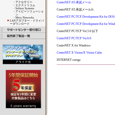
・
アクセサリー
CentreNET AT-承認メール
・
エクストリコム
・
Soliton Systems
CentreNET AT-承認メールJr.
・
アイビーソリューショ
ン
CentreNET PC/TCP Development Kit for DOS
・
Meru Networks
LANアダプター・ドライバ
ーダウンロード
CentreNET PC/TCP Development Kit for Win
CentreNET PC/TCP Ver.5.0 以下
CentreNET PC/TCP Ver.6.0
CentreNET X for Windows
CentreNET X Vision/X Vision Cubic
INTERNET corega