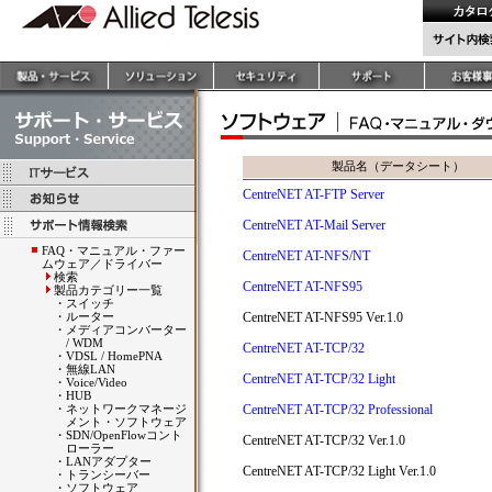
製品名（データシート）
CentreNET AT-FTP Server
CentreNET AT-Mail Server
FAQ・マニュアル・ファー
CentreNET AT-NFS/NT
ムウェア／ドライバー
検索
CentreNET AT-NFS95
製品カテゴリー一覧
・
スイッチ
・
ルーター
CentreNET AT-NFS95 Ver.1.0
・
メディアコンバーター
/ WDM
CentreNET AT-TCP/32
・
VDSL / HomePNA
・
無線LAN
CentreNET AT-TCP/32 Light
・
Voice/Video
・
HUB
・
ネットワークマネージ
CentreNET AT-TCP/32 Professional
メント・ソフトウェア
・
SDN/OpenFlowコント
CentreNET AT-TCP/32 Ver.1.0
ローラー
・
LANアダプター
CentreNET AT-TCP/32 Light Ver.1.0
・
トランシーバー
・
ソフトウェア