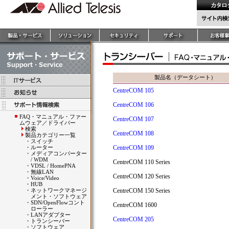
製品名（データシート）
CentreCOM 105
CentreCOM 106
FAQ・マニュアル・ファー
CentreCOM 107
ムウェア／ドライバー
検索
CentreCOM 108
製品カテゴリー一覧
・
スイッチ
・
ルーター
CentreCOM 109
・
メディアコンバーター
/ WDM
CentreCOM 110 Series
・
VDSL / HomePNA
・
無線LAN
CentreCOM 120 Series
・
Voice/Video
・
HUB
・
ネットワークマネージ
CentreCOM 150 Series
メント・ソフトウェア
・
SDN/OpenFlowコント
CentreCOM 1600
ローラー
・
LANアダプター
CentreCOM 205
・
トランシーバー
・
ソフトウェア